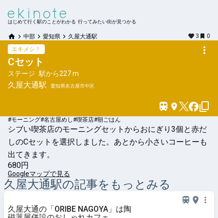
はじめて行く駅のことがわかる 行ってみたい街が見つかる
3
0
中部
愛知県
久屋大通駅
エキメシ！
Cセット
ステージ
駅から
227 m
久屋大通
駅
愛知県名古屋市中区
#モーニング
#名古屋めし
#喫茶店
#朝ごはん
シブい喫茶店のモーニングセットからおにぎり3個と赤だ
しのCセットを選択しました。あとから小さいコーヒーも
出てきます。
680円
Googleマップで見る
久屋大通
駅の記事をもっとみる
久屋大通の「ORIBE NAGOYA」は陶
磁器屋併設のおしゃれカフェ