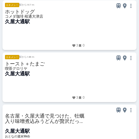
駅から167 m
エキメシ！
ホットドッグ
コメダ珈琲 桜通大津店
久屋大通駅
3
0
駅から148 m
エキメシ！
トースト＋たまご
喫茶グロリヤ
久屋大通駅
3
0
名古屋・久屋大通で見つけた、牡蠣
入り味噌煮込みうどんが贅沢だっ
た 飲み干したくなるほど旨い！
久屋大通駅
おとなの週末Web