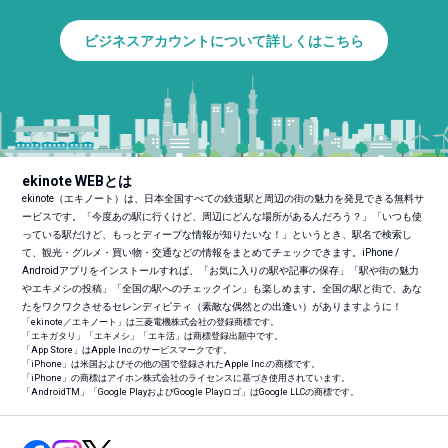
ビジネスアカウントについて詳しくはこちら
ekinote WEBとは
ekinote（エキノート）は、日本全国すべての鉄道駅と周辺の街の魅力を発見できる無料サ
ービスです。「今度あの駅に行くけど、周辺にどんな場所があるんだろう？」「いつも使
っている駅だけど、もっとディープな情報が知りたいな！」というとき、駅名で検索し
て、観光・グルメ・買い物・交通などの情報をまとめてチェックできます。iPhone /
Androidアプリをインストールすれば、「お気に入りの駅や記事の保存」「駅や街の魅力
やエキメシの投稿」「全国の駅へのチェックイン」も楽しめます。全国の駅と街で、あな
たをワクワクさせるセレンディピティ（素敵な偶然との出逢い）がありますように！
「ekinote／エキノート」は三菱電機株式会社の登録商標です。
「エキガタリ」「エキメシ」「エキ活」は商標登録出願中です。
「App Store」はApple Inc.のサービスマークです。
「iPhone」は米国およびその他の国で登録されたApple Inc.の商標です。
「iPhone」の商標はアイホン株式会社のライセンスに基づき使用されています。
「Android
TM
」「Google PlayおよびGoogle Playロゴ」はGoogle LLCの商標です。