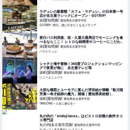
ラデュレの新業態「カフェ・ラデュレ」の日本第一号
店が名古屋ラシックにオープン - GOTRIP!
栄(愛知県)
駅
愛知県名古屋市中区
GOTRIP! - 明日、旅に行きたくなるメディア
夜行バス利用後、栄・久屋大通周辺でモーニングを食
べるならここ！ レトロな純喫茶やコーヒーにこだわっ
たカフェを紹介
栄(愛知県)
駅
愛知県名古屋市中区
バスとりっぷ
シャチと海中冒険！360度プロジェクションマッピン
グで夜景が海に 名古屋テレビ塔
栄町(愛知県)
駅
愛知県名古屋市中区
いこーよニュース
大胆な構図とユーモアに富んだ浮世絵が満載「歌川国
芳展―奇才絵師の魔力」開催｜愛知県美術館 |
TABIZINE～人生に旅心を～
栄町(愛知県)
駅
愛知県名古屋市中区
TABIZINE～人生に旅心を～
丸の内の「endoji tacos」はビストロ自慢の創作タコ
ス専門店
丸の内(名古屋市営)
駅
愛知県名古屋市中区
ナゴレコ｜名古屋めしレコメンド