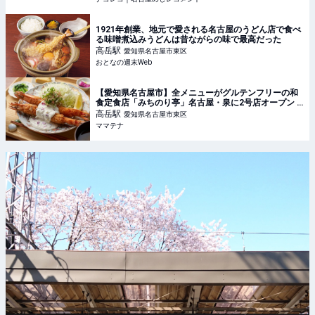
1921年創業、地元で愛される名古屋のうどん店で食べ
る味噌煮込みうどんは昔ながらの味で最高だった
高岳
駅
愛知県名古屋市東区
おとなの週末Web
【愛知県名古屋市】全メニューがグルテンフリーの和
食定食店「みちのり亭」名古屋・泉に2号店オープン |
ママテナ
高岳
駅
愛知県名古屋市東区
ママテナ