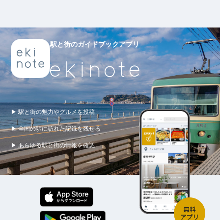
駅と街のガイドブックアプリ
▶ 駅と街の魅力やグルメを投稿
▶ 全国の駅に訪れた記録を残せる
▶ あらゆる駅と街の情報を確認