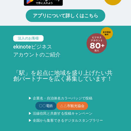
アプリについて詳しくはこちら
法人のお客様
ekinoteビジネス
アカウントのご紹介
「駅」を起点に地域を盛り上げたい共
創パートナーを広く募集しています！
▶ 企業名・自治体名カラーバッジで投稿
〇〇電鉄
△△市観光協会
▶ 沿線住民と共創する投稿キャンペーン
▶ 全国から集客できるデジタルスタンプラリー