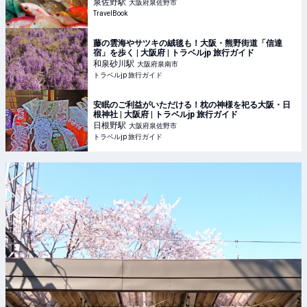
行を探すならトラベルブック(TravelBook)
泉佐野
駅
大阪府泉佐野市
TravelBook
藤の雲海やサツキの絨毯も！大阪・熊野街道「信達
宿」を歩く | 大阪府 | トラベルjp 旅行ガイド
和泉砂川
駅
大阪府泉南市
トラベルjp 旅行ガイド
安眠のご利益がいただける！枕の神様を祀る大阪・日
根神社 | 大阪府 | トラベルjp 旅行ガイド
日根野
駅
大阪府泉佐野市
トラベルjp 旅行ガイド