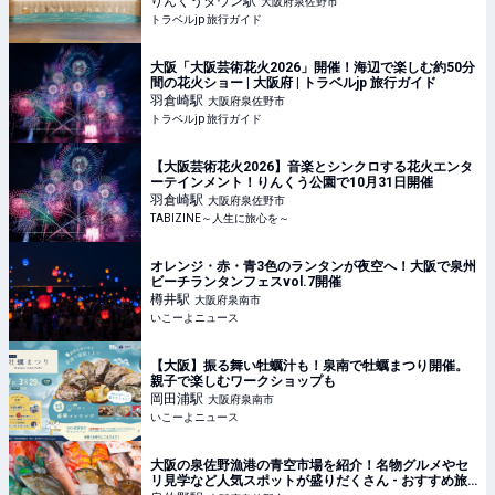
りんくうタウン
駅
大阪府泉佐野市
トラベルjp 旅行ガイド
大阪「大阪芸術花火2026」開催！海辺で楽しむ約50分
間の花火ショー | 大阪府 | トラベルjp 旅行ガイド
羽倉崎
駅
大阪府泉佐野市
トラベルjp 旅行ガイド
【大阪芸術花火2026】音楽とシンクロする花火エンタ
ーテインメント！りんくう公園で10月31日開催
羽倉崎
駅
大阪府泉佐野市
TABIZINE～人生に旅心を～
オレンジ・赤・青3色のランタンが夜空へ！大阪で泉州
ビーチランタンフェスvol.7開催
樽井
駅
大阪府泉南市
いこーよニュース
【大阪】振る舞い牡蠣汁も！泉南で牡蠣まつり開催。
親子で楽しむワークショップも
岡田浦
駅
大阪府泉南市
いこーよニュース
大阪の泉佐野漁港の青空市場を紹介！名物グルメやセ
リ見学など人気スポットが盛りだくさん - おすすめ旅