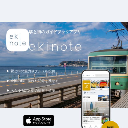
駅と街のガイドブックアプリ
▶ 駅と街の魅力やグルメを投稿
▶ 全国の駅に訪れた記録を残せる
▶ あらゆる駅と街の情報を確認