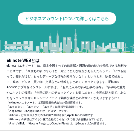
ビジネスアカウントについて詳しくはこちら
ekinote WEBとは
ekinote（エキノート）は、日本全国すべての鉄道駅と周辺の街の魅力を発見できる無料サ
ービスです。「今度あの駅に行くけど、周辺にどんな場所があるんだろう？」「いつも使
っている駅だけど、もっとディープな情報が知りたいな！」というとき、駅名で検索し
て、観光・グルメ・買い物・交通などの情報をまとめてチェックできます。iPhone /
Androidアプリをインストールすれば、「お気に入りの駅や記事の保存」「駅や街の魅力
やエキメシの投稿」「全国の駅へのチェックイン」も楽しめます。全国の駅と街で、あな
たをワクワクさせるセレンディピティ（素敵な偶然との出逢い）がありますように！
「ekinote／エキノート」は三菱電機株式会社の登録商標です。
「エキガタリ」「エキメシ」「エキ活」は商標登録出願中です。
「App Store」はApple Inc.のサービスマークです。
「iPhone」は米国およびその他の国で登録されたApple Inc.の商標です。
「iPhone」の商標はアイホン株式会社のライセンスに基づき使用されています。
「Android
TM
」「Google PlayおよびGoogle Playロゴ」はGoogle LLCの商標です。