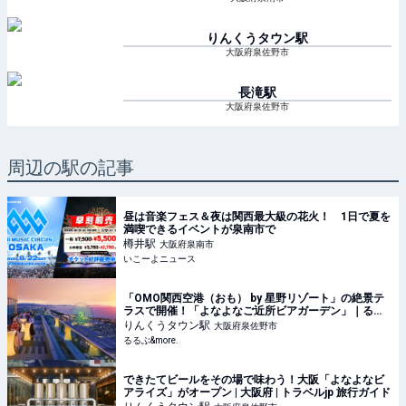
りんくうタウン
駅
大阪府泉佐野市
長滝
駅
大阪府泉佐野市
周辺の駅の記事
昼は音楽フェス＆夜は関西最大級の花火！ 1日で夏を
満喫できるイベントが泉南市で
樽井
駅
大阪府泉南市
いこーよニュース
「OMO関西空港（おも） by 星野リゾート」の絶景テ
ラスで開催！「よなよなご近所ビアガーデン」｜るる
ぶ&more.
りんくうタウン
駅
大阪府泉佐野市
るるぶ&more.
できたてビールをその場で味わう！大阪「よなよなビ
アライズ」がオープン | 大阪府 | トラベルjp 旅行ガイド