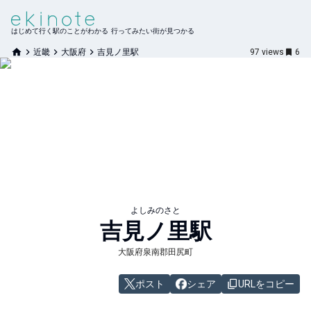
はじめて行く駅のことがわかる 行ってみたい街が見つかる
近畿
大阪府
吉見ノ里駅
97
views
6
よしみのさと
吉見ノ里
駅
大阪府泉南郡田尻町
ポスト
シェア
URLをコピー