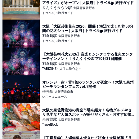
アライズ」がオープン | 大阪府 | トラベルjp 旅行ガイド
りんくうタウン
駅
大阪府泉佐野市
トラベルjp 旅行ガイド
大阪「大阪芸術花火2026」開催！海辺で楽しむ約50分
間の花火ショー | 大阪府 | トラベルjp 旅行ガイド
羽倉崎
駅
大阪府泉佐野市
トラベルjp 旅行ガイド
【大阪芸術花火2026】音楽とシンクロする花火エンタ
ーテインメント！りんくう公園で10月31日開催
羽倉崎
駅
大阪府泉佐野市
TABIZINE～人生に旅心を～
オレンジ・赤・青3色のランタンが夜空へ！大阪で泉州
ビーチランタンフェスvol.7開催
樽井
駅
大阪府泉南市
いこーよニュース
大阪の泉佐野漁港の青空市場を紹介！名物グルメやセ
リ見学など人気スポットが盛りだくさん - おすすめ旅
行を探すならトラベルブック(TravelBook)
泉佐野
駅
大阪府泉佐野市
TravelBook
【工場見学】入場無料＆焼きたて試食！大阪銘菓「月