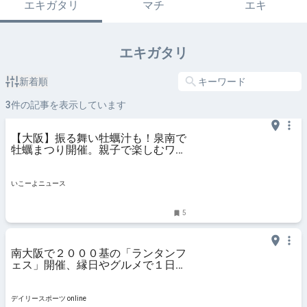
エキガタリ
マチ
エキ
エキガタリ
新着順
3
件の記事を表示しています
【大阪】振る舞い牡蠣汁も！泉南で
牡蠣まつり開催。親子で楽しむワー
クショップも
いこーよニュース
5
南大阪で２０００基の「ランタンフ
ェス」開催、縁日やグルメで１日楽
しむ夏祭りに/デイリースポーツ
online
デイリースポーツ online