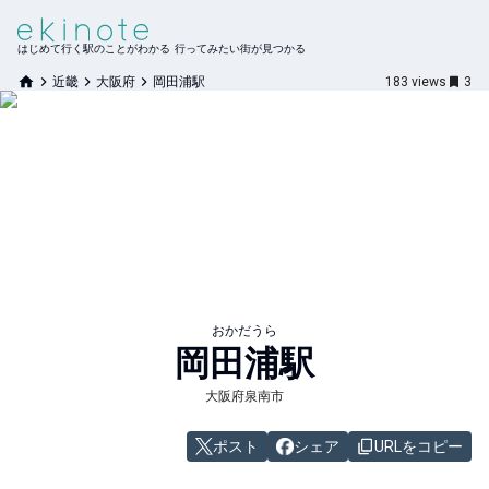
はじめて行く駅のことがわかる 行ってみたい街が見つかる
近畿
大阪府
岡田浦駅
183
views
3
おかだうら
岡田浦
駅
大阪府泉南市
ポスト
シェア
URLをコピー