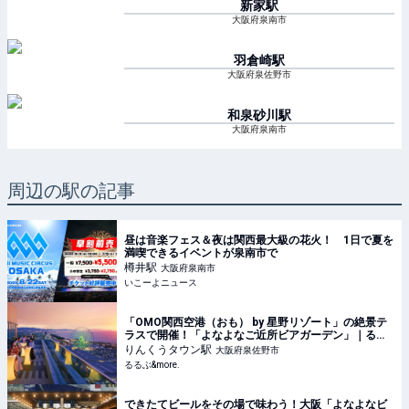
新家
駅
大阪府泉南市
羽倉崎
駅
大阪府泉佐野市
和泉砂川
駅
大阪府泉南市
周辺の駅の記事
昼は音楽フェス＆夜は関西最大級の花火！ 1日で夏を
満喫できるイベントが泉南市で
樽井
駅
大阪府泉南市
いこーよニュース
「OMO関西空港（おも） by 星野リゾート」の絶景テ
ラスで開催！「よなよなご近所ビアガーデン」｜るる
ぶ&more.
りんくうタウン
駅
大阪府泉佐野市
るるぶ&more.
できたてビールをその場で味わう！大阪「よなよなビ