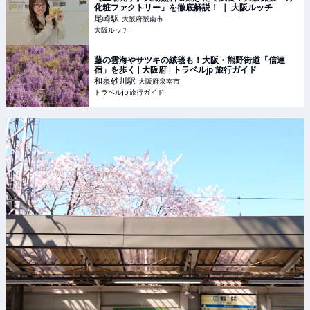
化粧ファクトリー」を徹底解説！ ｜ 大阪ルッチ
尾崎
駅
大阪府阪南市
大阪ルッチ
藤の雲海やサツキの絨毯も！大阪・熊野街道「信達
宿」を歩く | 大阪府 | トラベルjp 旅行ガイド
和泉砂川
駅
大阪府泉南市
トラベルjp 旅行ガイド