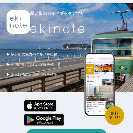
駅と街のガイドブックアプリ
▶ 駅と街の魅力やグルメを投稿
▶ 全国の駅に訪れた記録を残せる
▶ あらゆる駅と街の情報を確認