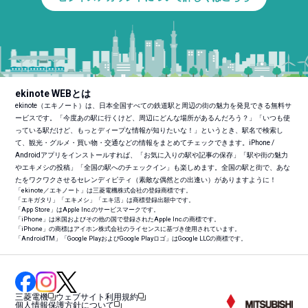
ekinote WEBとは
ekinote（エキノート）は、日本全国すべての鉄道駅と周辺の街の魅力を発見できる無料サ
ービスです。「今度あの駅に行くけど、周辺にどんな場所があるんだろう？」「いつも使
っている駅だけど、もっとディープな情報が知りたいな！」というとき、駅名で検索し
て、観光・グルメ・買い物・交通などの情報をまとめてチェックできます。iPhone /
Androidアプリをインストールすれば、「お気に入りの駅や記事の保存」「駅や街の魅力
やエキメシの投稿」「全国の駅へのチェックイン」も楽しめます。全国の駅と街で、あな
たをワクワクさせるセレンディピティ（素敵な偶然との出逢い）がありますように！
「ekinote／エキノート」は三菱電機株式会社の登録商標です。
「エキガタリ」「エキメシ」「エキ活」は商標登録出願中です。
「App Store」はApple Inc.のサービスマークです。
「iPhone」は米国およびその他の国で登録されたApple Inc.の商標です。
「iPhone」の商標はアイホン株式会社のライセンスに基づき使用されています。
「Android
TM
」「Google PlayおよびGoogle Playロゴ」はGoogle LLCの商標です。
三菱電機
ウェブサイト利用規約
個人情報保護方針について