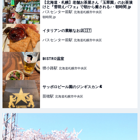
【北海道・札幌】老舗お茶屋さん「玉翠園」のお茶漬
けと『雪萌えパフェ』で朝から癒される♪ - 朝時間.jp
バスセンター前
駅
北海道札幌市中央区
朝時間.jp
イタリアンの素敵なお店🇮🇹
バスセンター前
駅
北海道札幌市中央区
BISTRO温室
狸小路
駅
北海道札幌市中央区
サッポロビール園のジンギスカン🐏
苗穂
駅
北海道札幌市中央区