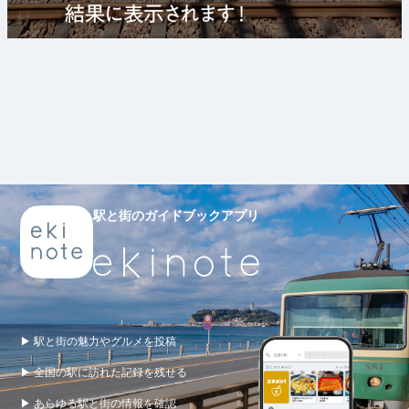
駅と街のガイドブックアプリ
▶ 駅と街の魅力やグルメを投稿
▶ 全国の駅に訪れた記録を残せる
▶ あらゆる駅と街の情報を確認