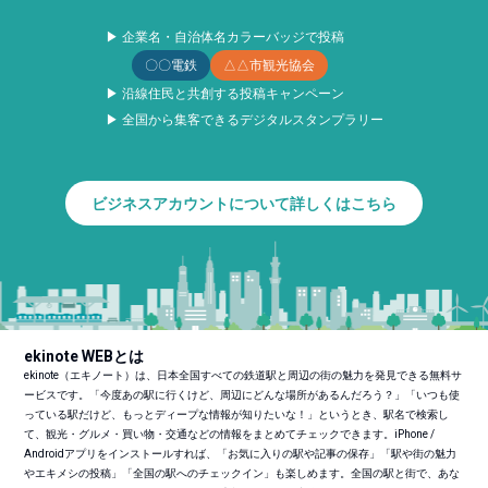
▶ 企業名・自治体名カラーバッジで投稿
〇〇電鉄
△△市観光協会
▶ 沿線住民と共創する投稿キャンペーン
▶ 全国から集客できるデジタルスタンプラリー
ビジネスアカウントについて詳しくはこちら
ekinote WEBとは
ekinote（エキノート）は、日本全国すべての鉄道駅と周辺の街の魅力を発見できる無料サ
ービスです。「今度あの駅に行くけど、周辺にどんな場所があるんだろう？」「いつも使
っている駅だけど、もっとディープな情報が知りたいな！」というとき、駅名で検索し
て、観光・グルメ・買い物・交通などの情報をまとめてチェックできます。iPhone /
Androidアプリをインストールすれば、「お気に入りの駅や記事の保存」「駅や街の魅力
やエキメシの投稿」「全国の駅へのチェックイン」も楽しめます。全国の駅と街で、あな