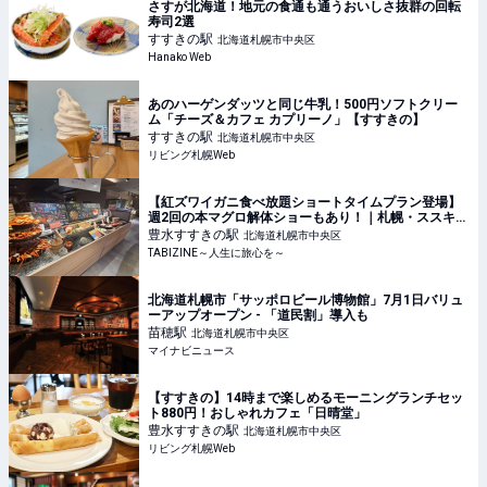
さすが北海道！地元の食通も通うおいしさ抜群の回転
寿司2選
すすきの
駅
北海道札幌市中央区
Hanako Web
あのハーゲンダッツと同じ牛乳！500円ソフトクリー
ム「チーズ＆カフェ カプリーノ」【すすきの】
すすきの
駅
北海道札幌市中央区
リビング札幌Web
【紅ズワイガニ食べ放題ショートタイムプラン登場】
週2回の本マグロ解体ショーもあり！｜札幌・ススキノ
デパート | TABIZINE～人生に旅心を～
豊水すすきの
駅
北海道札幌市中央区
TABIZINE～人生に旅心を～
北海道札幌市「サッポロビール博物館」7月1日バリュ
ーアップオープン - 「道民割」導入も
苗穂
駅
北海道札幌市中央区
マイナビニュース
【すすきの】14時まで楽しめるモーニングランチセッ
ト880円！おしゃれカフェ「日晴堂」
豊水すすきの
駅
北海道札幌市中央区
リビング札幌Web