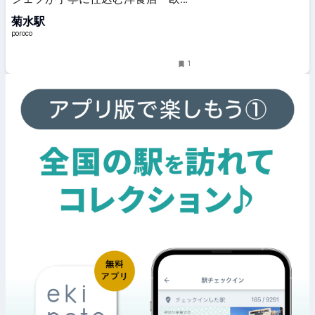
食堂トーマ」｜poroco ポロコ｜札
菊水駅
幌がもっと好きになる。おいしく、
楽しく、札幌女子のためのWEBサ
poroco
イト
1