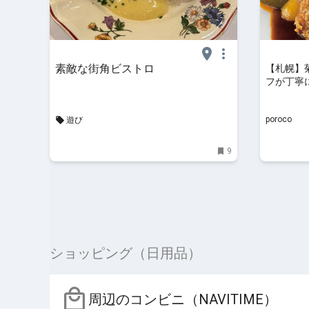
素敵な街角ビストロ
【札幌】
フが丁寧
マ」｜po
きになる
poroco
遊び
のための
9
ショッピング（日用品）
周辺のコンビニ（NAVITIME）