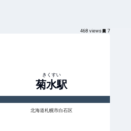
468
views
7
きくすい
菊水
駅
北海道札幌市白石区