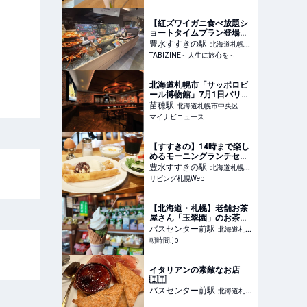
【紅ズワイガニ食べ放題シ
ョートタイムプラン登場】
週2回の本マグロ解体ショ
豊水すすきの
駅
北海道札幌市
ーもあり！｜札幌・ススキ
TABIZINE～人生に旅心を～
中央区
ノデパート | TABIZINE～人
生に旅心を～
北海道札幌市「サッポロビ
ール博物館」7月1日バリュ
ーアップオープン - 「道民
苗穂
駅
北海道札幌市中央区
割」導入も
マイナビニュース
【すすきの】14時まで楽し
めるモーニングランチセッ
ト880円！おしゃれカフェ
豊水すすきの
駅
北海道札幌市
「日晴堂」
リビング札幌Web
中央区
【北海道・札幌】老舗お茶
屋さん「玉翠園」のお茶漬
けと『雪萌えパフェ』で朝
バスセンター前
駅
北海道札幌
から癒される♪ - 朝時間.jp
朝時間.jp
市中央区
イタリアンの素敵なお店
🇮🇹
バスセンター前
駅
北海道札幌
市中央区