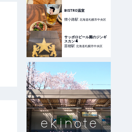
BISTRO温室
狸小路
駅
北海道札幌市中央区
サッポロビール園のジンギ
スカン🐏
苗穂
駅
北海道札幌市中央区