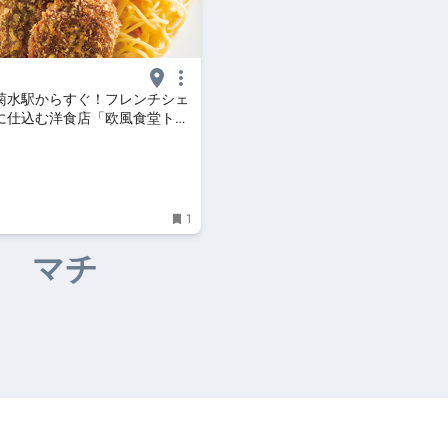
菊水駅からすぐ！フレンチシェ
に仕込む洋食店「欧風食堂トー
roco ポロコ｜札幌がもっと好
。おいしく、楽しく、札幌女子
WEBサイト
1
マチ