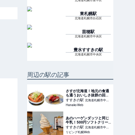
北海道札幌市豊平区
東札幌
駅
北海道札幌市白石区
苗穂
駅
北海道札幌市中央区
豊水すすきの
駅
北海道札幌市中央区
周辺の駅の記事
さすが北海道！地元の食通
も通うおいしさ抜群の回転
寿司2選
すすきの
駅
北海道札幌市中央
Hanako Web
区
あのハーゲンダッツと同じ
牛乳！500円ソフトクリー
ム「チーズ＆カフェ カプリ
すすきの
駅
北海道札幌市中央
ーノ」【すすきの】
リビング札幌Web
区