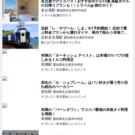
名古屋でデイユース！おすすめホテル15選 高級ホテル
の日帰りプランも！ | トラベルjp 旅行ガイド
名古屋
駅
愛知県名古屋市中村区
トラベルjp 旅行ガイド
近鉄「レ・サヴール・しま」9/1予約開始！ 目的で選
ぶ料金プランから運行ダイヤ、車内で味わう本格フレ
ンチまで解説【2026年11月デビュー】 | 旅とおでかけ
近鉄名古屋
駅
愛知県名古屋市中村区
鉄道チャンネル
旅とおでかけ 鉄道チャンネル
本陣の「ターキッシュ テイスト」は本場のケバブが楽
しめるトルコ料理店
本陣
駅
愛知県名古屋市中村区
ナゴレコ｜名古屋めしレコメンド
栄生の「ル・シュプレーム」はパン好きが通う売り切
れ続出のベーカリー
栄生
駅
愛知県名古屋市西区
ナゴレコ｜名古屋めしレコメンド
本陣の「バーンタワン」でコスパ最強の本格タイ料理
を堪能！
本陣
駅
愛知県名古屋市中村区
ナゴレコ｜名古屋めしレコメンド