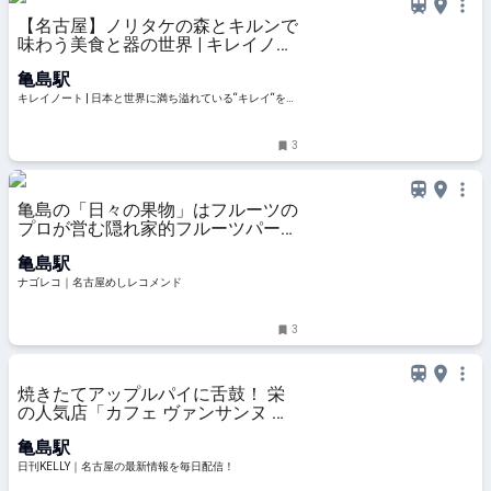
【名古屋】ノリタケの森とキルンで
味わう美食と器の世界 | キレイノー
ト
亀島駅
キレイノート | 日本と世界に満ち溢れている“キレイ“をさ
がして、旅をする人のノート
3
亀島の「日々の果物」はフルーツの
プロが営む隠れ家的フルーツパーラ
ー
亀島駅
ナゴレコ｜名古屋めしレコメンド
3
焼きたてアップルパイに舌鼓！ 栄
の人気店「カフェ ヴァンサンヌ ド
ゥ」の姉妹店「cafe colmar」がオ
亀島駅
ープン【西区・亀島】 | 日刊KELLY
｜名古屋の最新情報を毎日配信！
日刊KELLY｜名古屋の最新情報を毎日配信！