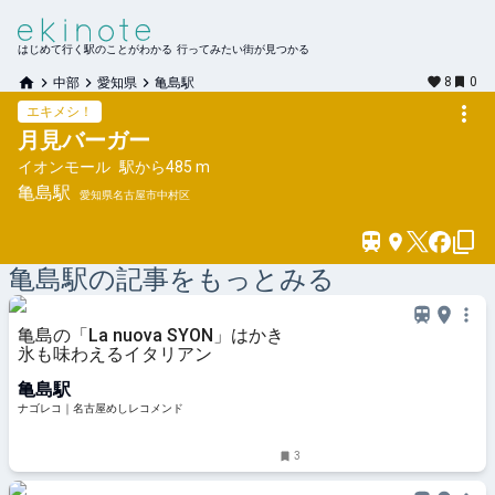
はじめて行く駅のことがわかる 行ってみたい街が見つかる
8
0
中部
愛知県
亀島駅
エキメシ！
月見バーガー
イオンモール
駅から
485 m
亀島
駅
愛知県名古屋市中村区
亀島
駅の記事をもっとみる
亀島の「La nuova SYON」はかき
氷も味わえるイタリアン
亀島駅
ナゴレコ｜名古屋めしレコメンド
3