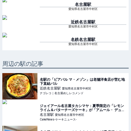
名古屋
駅
愛知県名古屋市中村区
近鉄名古屋
駅
愛知県名古屋市中村区
名鉄名古屋
駅
愛知県名古屋市中村区
周辺の駅の記事
名駅の「ビアバル マ・メゾン」は老舗洋食店が営む地
下直結バル
近鉄名古屋
駅
愛知県名古屋市中村区
ナゴレコ｜名古屋めしレコメンド
ジェイアール名古屋タカシマヤ：夏季限定の「レモン
ライム＆バターチーズケーキ」が「アムール・ デュ・
ガトー」限定登場
名古屋
駅
愛知県名古屋市中村区
CakeNews-ケーキニュース-