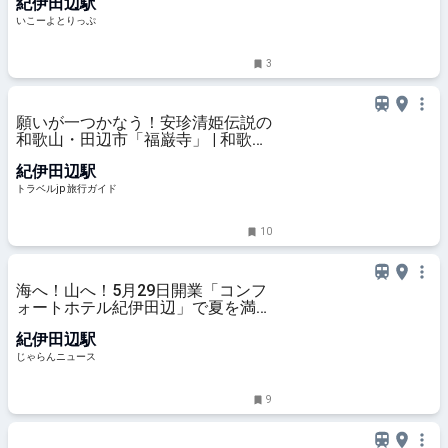
紀伊田辺駅
野古道の宿「SEN.RETREAT
TAKIJIRI」夏キャンペーン | 和歌山
いこーよとりっぷ
県田辺市 | いこーよとりっぷ
3
願いが一つかなう！安珍清姫伝説の
和歌山・田辺市「福巌寺」 | 和歌山
県 | トラベルjp 旅行ガイド
紀伊田辺駅
トラベルjp 旅行ガイド
10
海へ！山へ！5月29日開業「コンフ
ォートホテル紀伊田辺」で夏を満喫
♪ファミリー旅 ｜じゃらんニュース
紀伊田辺駅
じゃらんニュース
9