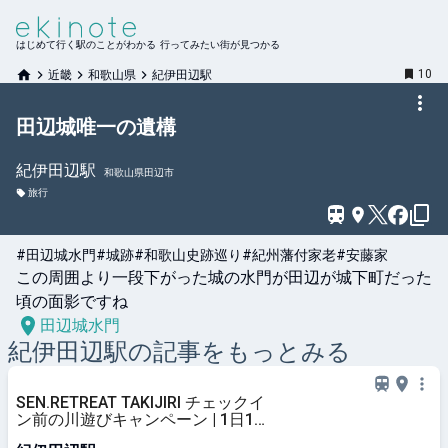
はじめて行く駅のことがわかる 行ってみたい街が見つかる
10
近畿
和歌山県
紀伊田辺駅
田辺城唯一の遺構
紀伊田辺
駅
和歌山県田辺市
旅行
#田辺城水門
#城跡
#和歌山史跡巡り
#紀州藩付家老
#安藤家
この周囲より一段下がった城の水門が田辺が城下町だった
頃の面影ですね
田辺城水門
紀伊田辺
駅の記事をもっとみる
SEN.RETREAT TAKIJIRI チェックイ
ン前の川遊びキャンペーン | 1日1組
限定！混雑ゼロの清流で川遊び、熊