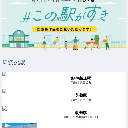
周辺の駅
紀伊新庄
駅
和歌山県田辺市
芳養
駅
和歌山県田辺市
朝来
駅
和歌山県西牟婁郡上富田町