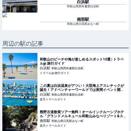
白浜
駅
和歌山県西牟婁郡白浜町
南部
駅
和歌山県日高郡みなべ町
周辺の駅の記事
和歌山のビーチや海が楽しめるスポット10選 | トラベ
ルjp 旅行ガイド
白浜
駅
和歌山県西牟婁郡白浜町
トラベルjp 旅行ガイド
この夏は白浜温泉がアツい！大型海上アスレチックが
誕生！アドベンチャーワールドでは夜間イベント開催
【楽天トラベル】
白浜
駅
和歌山県西牟婁郡白浜町
楽天トラベルガイド
熊野古道散策ツアー無料！オールインクルーシブホテ
ル「グランドメルキュール和歌山みなべリゾート&ス
パ」 【楽天トラベル】
南部
駅
和歌山県日高郡みなべ町
楽天トラベルガイド