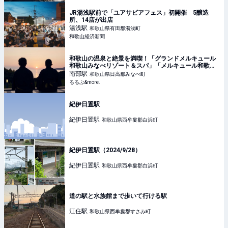
JR湯浅駅前で「ユアサビアフェス」初開催 5醸造
所、14店が出店
湯浅
駅
和歌山県有田郡湯浅町
和歌山経済新聞
和歌山の温泉と絶景を満喫！「グランドメルキュール
和歌山みなべリゾート＆スパ」「メルキュール和歌山
串本リゾート＆スパ」｜るるぶ&more.
南部
駅
和歌山県日高郡みなべ町
るるぶ&more.
紀伊日置駅
紀伊日置
駅
和歌山県西牟婁郡白浜町
紀伊日置駅（2024/9/28）
紀伊日置
駅
和歌山県西牟婁郡白浜町
道の駅と水族館まで歩いて行ける駅
江住
駅
和歌山県西牟婁郡すさみ町