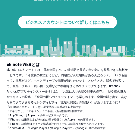
ビジネスアカウントについて詳しくはこちら
ekinote WEBとは
ekinote（エキノート）は、日本全国すべての鉄道駅と周辺の街の魅力を発見できる無料サ
ービスです。「今度あの駅に行くけど、周辺にどんな場所があるんだろう？」「いつも使
っている駅だけど、もっとディープな情報が知りたいな！」というとき、駅名で検索し
て、観光・グルメ・買い物・交通などの情報をまとめてチェックできます。iPhone /
Androidアプリをインストールすれば、「お気に入りの駅や記事の保存」「駅や街の魅力
やエキメシの投稿」「全国の駅へのチェックイン」も楽しめます。全国の駅と街で、あな
たをワクワクさせるセレンディピティ（素敵な偶然との出逢い）がありますように！
「ekinote／エキノート」は三菱電機株式会社の登録商標です。
「エキガタリ」「エキメシ」「エキ活」は商標登録出願中です。
「App Store」はApple Inc.のサービスマークです。
「iPhone」は米国およびその他の国で登録されたApple Inc.の商標です。
「iPhone」の商標はアイホン株式会社のライセンスに基づき使用されています。
「Android
TM
」「Google PlayおよびGoogle Playロゴ」はGoogle LLCの商標です。