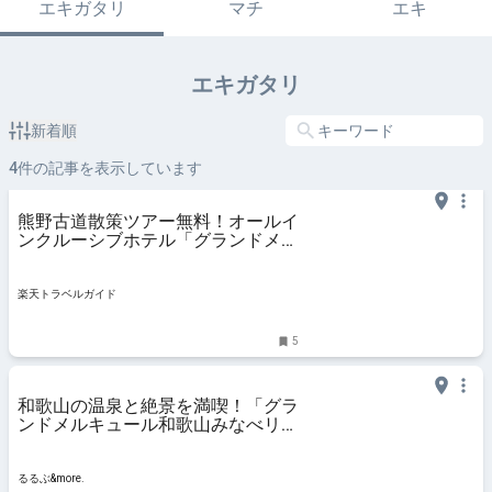
エキガタリ
マチ
エキ
エキガタリ
新着順
4
件の記事を表示しています
熊野古道散策ツアー無料！オールイ
ンクルーシブホテル「グランドメル
キュール和歌山みなべリゾート&ス
パ」 【楽天トラベル】
楽天トラベルガイド
5
和歌山の温泉と絶景を満喫！「グラ
ンドメルキュール和歌山みなべリゾ
ート＆スパ」「メルキュール和歌山
串本リゾート＆スパ」｜るるぶ
&more.
るるぶ&more.