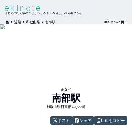
はじめて行く駅のことがわかる 行ってみたい街が見つかる
近畿
和歌山県
南部駅
385
views
2
みなべ
南部
駅
和歌山県日高郡みなべ町
ポスト
シェア
URLをコピー