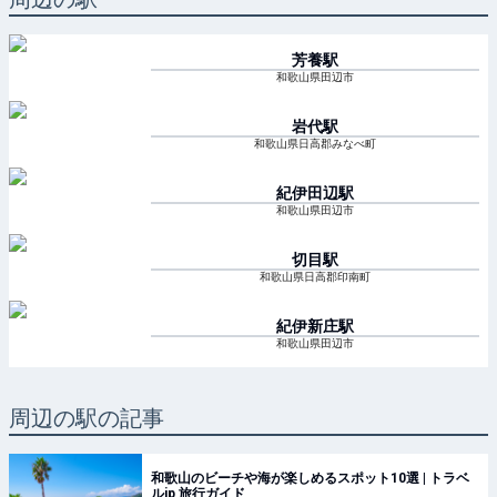
芳養
駅
和歌山県田辺市
岩代
駅
和歌山県日高郡みなべ町
紀伊田辺
駅
和歌山県田辺市
切目
駅
和歌山県日高郡印南町
紀伊新庄
駅
和歌山県田辺市
周辺の駅の記事
和歌山のビーチや海が楽しめるスポット10選 | トラベ
ルjp 旅行ガイド