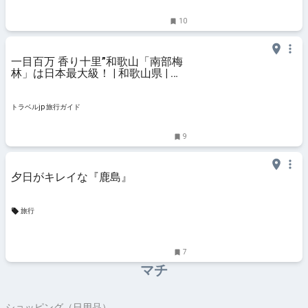
10
一目百万 香り十里”和歌山「南部梅
林」は日本最大級！ | 和歌山県 | ト
ラベルjp 旅行ガイド
トラベルjp 旅行ガイド
9
夕日がキレイな『鹿島』
旅行
7
マチ
ショッピング（日用品）