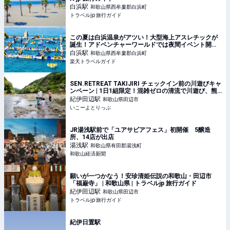
白浜
駅
和歌山県西牟婁郡白浜町
トラベルjp 旅行ガイド
この夏は白浜温泉がアツい！大型海上アスレチックが
誕生！アドベンチャーワールドでは夜間イベント開催
【楽天トラベル】
白浜
駅
和歌山県西牟婁郡白浜町
楽天トラベルガイド
SEN.RETREAT TAKIJIRI チェックイン前の川遊びキャ
ンペーン | 1日1組限定！混雑ゼロの清流で川遊び、熊
野古道の宿「SEN.RETREAT TAKIJIRI」夏キャンペー
紀伊田辺
駅
和歌山県田辺市
ン | 和歌山県田辺市 | いこーよとりっぷ
いこーよとりっぷ
JR湯浅駅前で「ユアサビアフェス」初開催 5醸造
所、14店が出店
湯浅
駅
和歌山県有田郡湯浅町
和歌山経済新聞
願いが一つかなう！安珍清姫伝説の和歌山・田辺市
「福巌寺」 | 和歌山県 | トラベルjp 旅行ガイド
紀伊田辺
駅
和歌山県田辺市
トラベルjp 旅行ガイド
紀伊日置駅