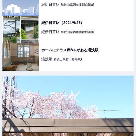
紀伊日置
駅
和歌山県西牟婁郡白浜町
紀伊日置駅（2024/9/28）
紀伊日置
駅
和歌山県西牟婁郡白浜町
ホームにテラス席☕️✨がある湯浅駅
湯浅
駅
和歌山県有田郡湯浅町