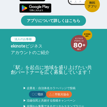
アプリについて詳しくはこちら
法人のお客様
ekinoteビジネス
アカウントのご紹介
「駅」を起点に地域を盛り上げたい共
創パートナーを広く募集しています！
▶ 企業名・自治体名カラーバッジで投稿
〇〇電鉄
△△市観光協会
▶ 沿線住民と共創する投稿キャンペーン
▶ 全国から集客できるデジタルスタンプラリー