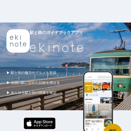
駅と街のガイドブックアプリ
▶ 駅と街の魅力やグルメを投稿
▶ 全国の駅に訪れた記録を残せる
▶ あらゆる駅と街の情報を確認