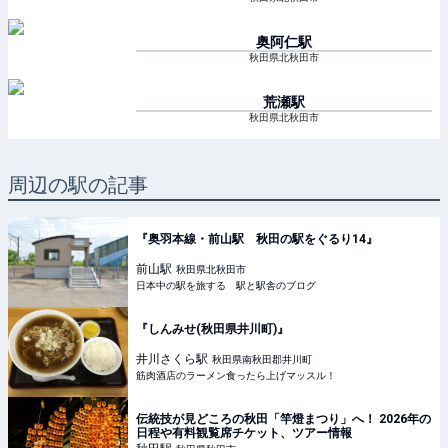
奥阿仁
駅
秋田県北秋田市
荒瀬
駅
秋田県北秋田市
周辺の駅の記事
『奥羽本線・前山駅 秋田の駅をぐるり14』
前山
駅
秋田県北秋田市
日本中の駅を旅する 駅と駅舎のブログ
『しんみせ(秋田県井川町)』
井川さくら
駅
秋田県南秋田郡井川町
筋肉酒店のラーメン食ったら上げマッスル！
伝統技が見どころの秋田「竿燈まつり」へ！ 2026年の
日程や有料観覧席チケット、ツアー情報