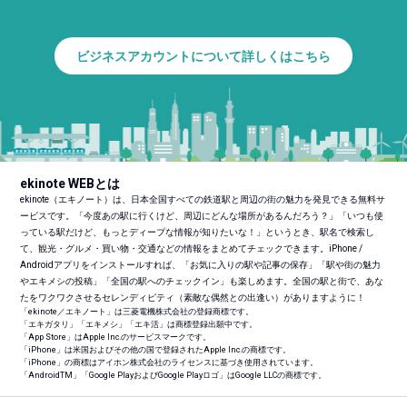
ビジネスアカウントについて詳しくはこちら
ekinote WEBとは
ekinote（エキノート）は、日本全国すべての鉄道駅と周辺の街の魅力を発見できる無料サ
ービスです。「今度あの駅に行くけど、周辺にどんな場所があるんだろう？」「いつも使
っている駅だけど、もっとディープな情報が知りたいな！」というとき、駅名で検索し
て、観光・グルメ・買い物・交通などの情報をまとめてチェックできます。iPhone /
Androidアプリをインストールすれば、「お気に入りの駅や記事の保存」「駅や街の魅力
やエキメシの投稿」「全国の駅へのチェックイン」も楽しめます。全国の駅と街で、あな
たをワクワクさせるセレンディピティ（素敵な偶然との出逢い）がありますように！
「ekinote／エキノート」は三菱電機株式会社の登録商標です。
「エキガタリ」「エキメシ」「エキ活」は商標登録出願中です。
「App Store」はApple Inc.のサービスマークです。
「iPhone」は米国およびその他の国で登録されたApple Inc.の商標です。
「iPhone」の商標はアイホン株式会社のライセンスに基づき使用されています。
「Android
TM
」「Google PlayおよびGoogle Playロゴ」はGoogle LLCの商標です。