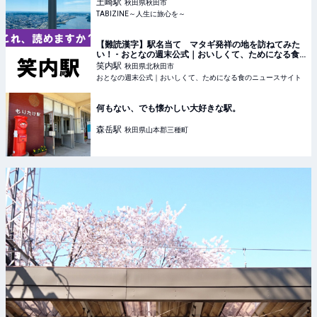
リオン」 | TABIZINE～人生に旅心を～
土崎
駅
秋田県秋田市
TABIZINE～人生に旅心を～
【難読漢字】駅名当て マタギ発祥の地を訪ねてみた
い！ - おとなの週末公式｜おいしくて、ためになる食
のニュースサイト
笑内
駅
秋田県北秋田市
おとなの週末公式｜おいしくて、ためになる食のニュースサイト
何もない、でも懐かしい大好きな駅。
森岳
駅
秋田県山本郡三種町