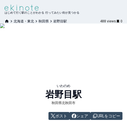
はじめて行く駅のことがわかる 行ってみたい街が見つかる
北海道・東北
秋田県
岩野目駅
488
views
0
いわのめ
岩野目
駅
秋田県北秋田市
ポスト
シェア
URLをコピー