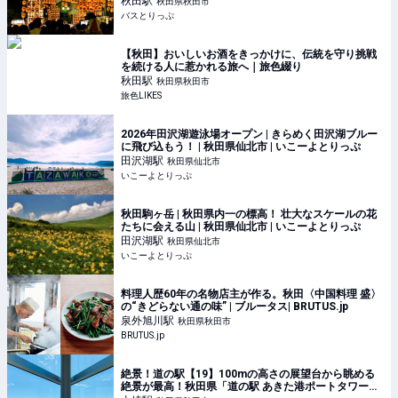
秋田
駅
秋田県秋田市
バスとりっぷ
【秋田】おいしいお酒をきっかけに、伝統を守り挑戦
を続ける人に惹かれる旅へ｜旅色綴り
秋田
駅
秋田県秋田市
旅色LIKES
2026年田沢湖遊泳場オープン | きらめく田沢湖ブルー
に飛び込もう！ | 秋田県仙北市 | いこーよとりっぷ
田沢湖
駅
秋田県仙北市
いこーよとりっぷ
秋田駒ヶ岳 | 秋田県内一の標高！ 壮大なスケールの花
たちに会える山 | 秋田県仙北市 | いこーよとりっぷ
田沢湖
駅
秋田県仙北市
いこーよとりっぷ
料理人歴60年の名物店主が作る。秋田〈中国料理 盛〉
の“きどらない通の味” | ブルータス| BRUTUS.jp
泉外旭川
駅
秋田県秋田市
BRUTUS.jp
絶景！道の駅【19】100mの高さの展望台から眺める
絶景が最高！秋田県「道の駅 あきた港ポートタワーセ