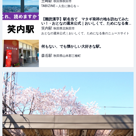
リオン」 | TABIZINE～人生に旅心を～
土崎
駅
秋田県秋田市
TABIZINE～人生に旅心を～
【難読漢字】駅名当て マタギ発祥の地を訪ねてみた
い！ - おとなの週末公式｜おいしくて、ためになる食
のニュースサイト
笑内
駅
秋田県北秋田市
おとなの週末公式｜おいしくて、ためになる食のニュースサイト
何もない、でも懐かしい大好きな駅。
森岳
駅
秋田県山本郡三種町