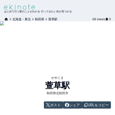
はじめて行く駅のことがわかる 行ってみたい街が見つかる
北海道・東北
秋田県
萱草駅
68
views
0
かやくさ
萱草
駅
秋田県北秋田市
ポスト
シェア
URLをコピー