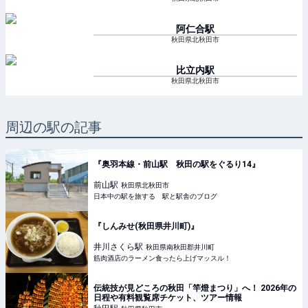
阿仁合
駅
秋田県北秋田市
比立内
駅
秋田県北秋田市
周辺の駅の記事
『奥羽本線・前山駅 秋田の駅をぐるり14』
前山
駅
秋田県北秋田市
日本中の駅を旅する 駅と駅舎のブログ
『しんみせ(秋田県井川町)』
井川さくら
駅
秋田県南秋田郡井川町
筋肉酒店のラーメン食ったら上げマッスル！
伝統技が見どころの秋田「竿燈まつり」へ！ 2026年の
日程や有料観覧席チケット、ツアー情報