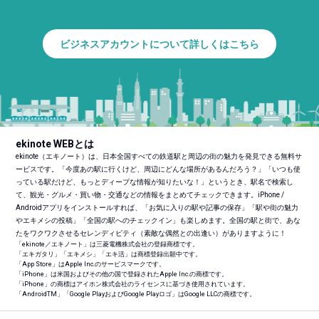
ビジネスアカウントについて詳しくはこちら
ekinote WEBとは
ekinote（エキノート）は、日本全国すべての鉄道駅と周辺の街の魅力を発見できる無料サ
ービスです。「今度あの駅に行くけど、周辺にどんな場所があるんだろう？」「いつも使
っている駅だけど、もっとディープな情報が知りたいな！」というとき、駅名で検索し
て、観光・グルメ・買い物・交通などの情報をまとめてチェックできます。iPhone /
Androidアプリをインストールすれば、「お気に入りの駅や記事の保存」「駅や街の魅力
やエキメシの投稿」「全国の駅へのチェックイン」も楽しめます。全国の駅と街で、あな
たをワクワクさせるセレンディピティ（素敵な偶然との出逢い）がありますように！
「ekinote／エキノート」は三菱電機株式会社の登録商標です。
「エキガタリ」「エキメシ」「エキ活」は商標登録出願中です。
「App Store」はApple Inc.のサービスマークです。
「iPhone」は米国およびその他の国で登録されたApple Inc.の商標です。
「iPhone」の商標はアイホン株式会社のライセンスに基づき使用されています。
「Android
TM
」「Google PlayおよびGoogle Playロゴ」はGoogle LLCの商標です。