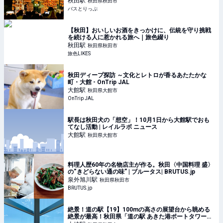
秋田
駅
秋田県秋田市
バスとりっぷ
【秋田】おいしいお酒をきっかけに、伝統を守り挑戦
を続ける人に惹かれる旅へ｜旅色綴り
秋田
駅
秋田県秋田市
旅色LIKES
秋田ディープ探訪 ～文化とレトロが香るあたたかな
町・大館 - OnTrip JAL
大館
駅
秋田県大館市
OnTrip JAL
駅長は秋田犬の「想空」！10月1日から大館駅でおも
てなし活動 | レイルラボ ニュース
大館
駅
秋田県大館市
料理人歴60年の名物店主が作る。秋田〈中国料理 盛〉
の“きどらない通の味” | ブルータス| BRUTUS.jp
泉外旭川
駅
秋田県秋田市
BRUTUS.jp
絶景！道の駅【19】100mの高さの展望台から眺める
絶景が最高！秋田県「道の駅 あきた港ポートタワーセ