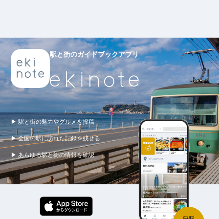
駅と街のガイドブックアプリ
▶ 駅と街の魅力やグルメを投稿
▶ 全国の駅に訪れた記録を残せる
▶ あらゆる駅と街の情報を確認