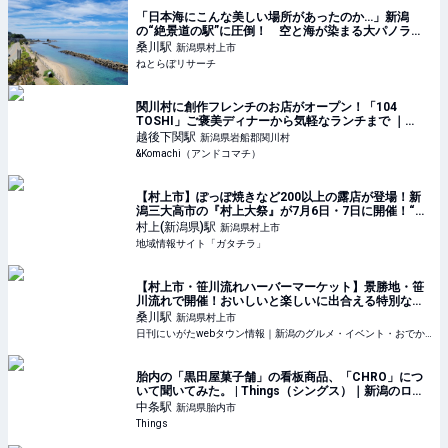
「日本海にこんな美しい場所があったのか…」新潟
の“絶景道の駅”に圧倒！ 空と海が染まる大パノラ
マ、JR駅直結で列車でも行ける（1/5） | 新潟県 ねと
桑川
駅
新潟県村上市
らぼリサーチ
ねとらぼリサーチ
関川村に創作フレンチのお店がオープン！「104
TOSHI」ご褒美ディナーから気軽なランチまで ｜
&Komachi
越後下関
駅
新潟県岩船郡関川村
&Komachi（アンドコマチ）
【村上市】ぽっぽ焼きなど200以上の露店が登場！新
潟三大高市の『村上大祭』が7月6日・7日に開催！“豪
華絢爛なおしゃぎり(屋台)”巡行は必見♪ - 地域情報サイ
村上(新潟県)
駅
新潟県村上市
ト「ガタチラ」
地域情報サイト「ガタチラ」
【村上市・笹川流れハーバーマーケット】景勝地・笹
川流れで開催！おいしいと楽しいに出合える特別な一
日
桑川
駅
新潟県村上市
日刊にいがたwebタウン情報｜新潟のグルメ・イベント・おでかけ・街ネタを毎日更新
胎内の「黒田屋菓子舗」の看板商品、「CHRO」につ
いて聞いてみた。 | Things（シングス）｜新潟のロー
カルなWebマガジン
中条
駅
新潟県胎内市
Things