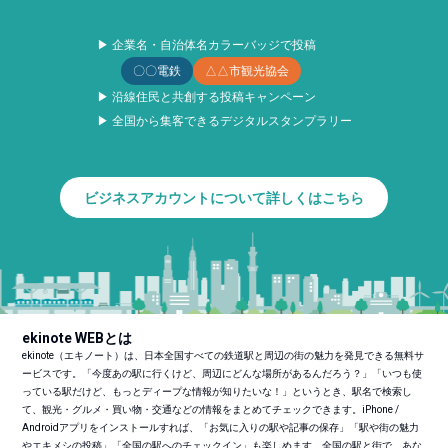
▶ 企業名・自治体名カラーバッジで投稿
〇〇電鉄
△△市観光協会
▶ 沿線住民と共創する投稿キャンペーン
▶ 全国から集客できるデジタルスタンプラリー
ビジネスアカウントについて詳しくはこちら
ekinote WEBとは
ekinote（エキノート）は、日本全国すべての鉄道駅と周辺の街の魅力を発見できる無料サ
ービスです。「今度あの駅に行くけど、周辺にどんな場所があるんだろう？」「いつも使
っている駅だけど、もっとディープな情報が知りたいな！」というとき、駅名で検索し
て、観光・グルメ・買い物・交通などの情報をまとめてチェックできます。iPhone /
Androidアプリをインストールすれば、「お気に入りの駅や記事の保存」「駅や街の魅力
やエキメシの投稿」「全国の駅へのチェックイン」も楽しめます。全国の駅と街で、あな