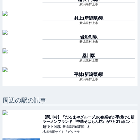
新潟県村上市
村上(新潟県)
駅
新潟県村上市
岩船町
駅
新潟県村上市
桑川
駅
新潟県村上市
平林(新潟県)
駅
新潟県村上市
周辺の駅の記事
【関川村】「だるまやグループ｣の創業者が手掛ける新
ラーメンブランド『中華そばもん蛇』が7月21日にオ
ープン！道の駅関川で「中華そば｣や｢濃厚煮干しそ
越後下関
駅
新潟県岩船郡関川村
ば」を堪能しよう♪ - ガタチラ｜みんなでつくる街メ
地域情報サイト「ガタチラ」