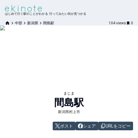
はじめて行く駅のことがわかる 行ってみたい街が見つかる
中部
新潟県
間島駅
104
views
0
まじま
間島
駅
新潟県村上市
ポスト
シェア
URLをコピー