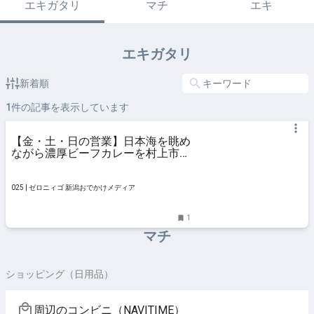
エキガタリ
マチ
エキ
エキガタリ
新着順
1
件の記事を表示しています
【金・土・日の営業】日本海を眺め
ながら濃厚ビーフカレーを村上市
「芳心」で味わおう！ #絶品カレー
特集 #カフェ #コーヒー #スイーツ
#パフェ #ランチ
025 | ゼロニィゴ 新潟おでかけメディア
1
マチ
ショッピング（日用品）
周辺のコンビニ（NAVITIME）