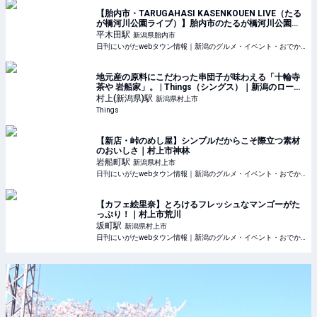
【胎内市・TARUGAHASI KASENKOUEN LIVE（たる
が橋河川公園ライブ）】胎内市のたるが橋河川公園で2
日間にわたるライブ開催！
平木田
駅
新潟県胎内市
日刊にいがたwebタウン情報｜新潟のグルメ・イベント・おでかけ・街ネタを毎日更新
地元産の原料にこだわった串団子が味わえる「十輪寺
茶や 岩船家」。 | Things（シングス）｜新潟のローカ
ルなWebマガジン
村上(新潟県)
駅
新潟県村上市
Things
【新店・峠のめし屋】シンプルだからこそ際立つ素材
のおいしさ｜村上市神林
岩船町
駅
新潟県村上市
日刊にいがたwebタウン情報｜新潟のグルメ・イベント・おでかけ・街ネタを毎日更新
【カフェ絵里奈】とろけるフレッシュなマンゴーがた
っぷり！｜村上市荒川
坂町
駅
新潟県村上市
日刊にいがたwebタウン情報｜新潟のグルメ・イベント・おでかけ・街ネタを毎日更新