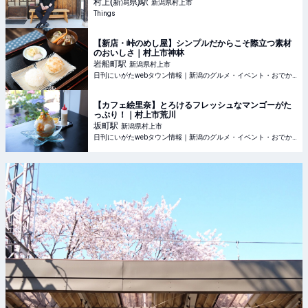
ルなWebマガジン
村上(新潟県)
駅
新潟県村上市
Things
【新店・峠のめし屋】シンプルだからこそ際立つ素材
のおいしさ｜村上市神林
岩船町
駅
新潟県村上市
日刊にいがたwebタウン情報｜新潟のグルメ・イベント・おでかけ・街ネタを毎日更新
【カフェ絵里奈】とろけるフレッシュなマンゴーがた
っぷり！｜村上市荒川
坂町
駅
新潟県村上市
日刊にいがたwebタウン情報｜新潟のグルメ・イベント・おでかけ・街ネタを毎日更新