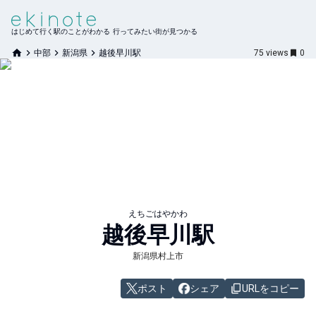
はじめて行く駅のことがわかる 行ってみたい街が見つかる
中部
新潟県
越後早川駅
75
views
0
えちごはやかわ
越後早川
駅
新潟県村上市
ポスト
シェア
URLをコピー