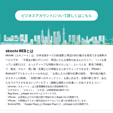
ビジネスアカウントについて詳しくはこちら
ekinote WEBとは
ekinote（エキノート）は、日本全国すべての鉄道駅と周辺の街の魅力を発見できる無料サ
ービスです。「今度あの駅に行くけど、周辺にどんな場所があるんだろう？」「いつも使
っている駅だけど、もっとディープな情報が知りたいな！」というとき、駅名で検索し
て、観光・グルメ・買い物・交通などの情報をまとめてチェックできます。iPhone /
Androidアプリをインストールすれば、「お気に入りの駅や記事の保存」「駅や街の魅力
やエキメシの投稿」「全国の駅へのチェックイン」も楽しめます。全国の駅と街で、あな
たをワクワクさせるセレンディピティ（素敵な偶然との出逢い）がありますように！
「ekinote／エキノート」は三菱電機株式会社の登録商標です。
「エキガタリ」「エキメシ」「エキ活」は商標登録出願中です。
「App Store」はApple Inc.のサービスマークです。
「iPhone」は米国およびその他の国で登録されたApple Inc.の商標です。
「iPhone」の商標はアイホン株式会社のライセンスに基づき使用されています。
「Android
TM
」「Google PlayおよびGoogle Playロゴ」はGoogle LLCの商標です。