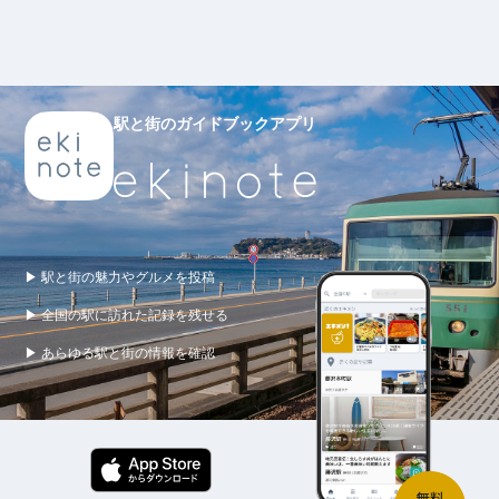
駅と街のガイドブックアプリ
▶ 駅と街の魅力やグルメを投稿
▶ 全国の駅に訪れた記録を残せる
▶ あらゆる駅と街の情報を確認