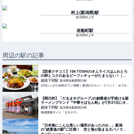
村上(新潟県)
駅
新潟県村上市
岩船町
駅
新潟県村上市
周辺の駅の記事
【読者クチコミ】104 TOSHIのオムライスはふわとろ
の卵とコクのあるビーフシチューがたまらない！｜関
川村
越後下関
駅
新潟県岩船郡関川村
日刊にいがたwebタウン情報｜新潟のグルメ・イベント・おでかけ・街ネタを毎日更新
【関川村】「だるまやグループ｣の創業者が手掛ける新
ラーメンブランド『中華そばもん蛇』が7月21日にオ
ープン！道の駅関川で「中華そば｣や｢濃厚煮干しそ
越後下関
駅
新潟県岩船郡関川村
ば」を堪能しよう♪ - ガタチラ｜みんなでつくる街メ
地域情報サイト「ガタチラ」
「日本海にこんな美しい場所があったのか…」新潟
の“絶景道の駅”に圧倒！ 空と海が染まる大パノラ
マ、JR駅直結で列車でも行ける（1/5） | 新潟県 ねと