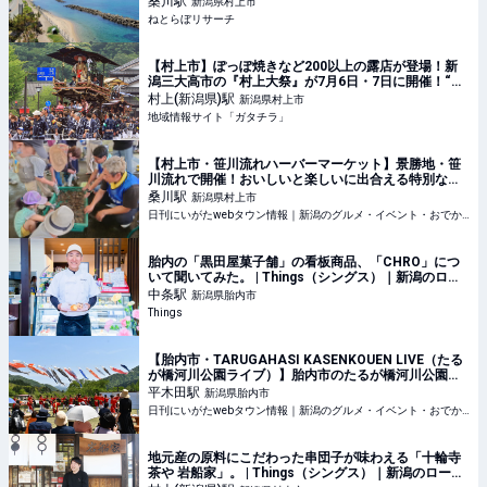
桑川
駅
新潟県村上市
らぼリサーチ
ねとらぼリサーチ
【村上市】ぽっぽ焼きなど200以上の露店が登場！新
潟三大高市の『村上大祭』が7月6日・7日に開催！“豪
華絢爛なおしゃぎり(屋台)”巡行は必見♪ - 地域情報サイ
村上(新潟県)
駅
新潟県村上市
ト「ガタチラ」
地域情報サイト「ガタチラ」
【村上市・笹川流れハーバーマーケット】景勝地・笹
川流れで開催！おいしいと楽しいに出合える特別な一
日
桑川
駅
新潟県村上市
日刊にいがたwebタウン情報｜新潟のグルメ・イベント・おでかけ・街ネタを毎日更新
胎内の「黒田屋菓子舗」の看板商品、「CHRO」につ
いて聞いてみた。 | Things（シングス）｜新潟のロー
カルなWebマガジン
中条
駅
新潟県胎内市
Things
【胎内市・TARUGAHASI KASENKOUEN LIVE（たる
が橋河川公園ライブ）】胎内市のたるが橋河川公園で2
日間にわたるライブ開催！
平木田
駅
新潟県胎内市
日刊にいがたwebタウン情報｜新潟のグルメ・イベント・おでかけ・街ネタを毎日更新
地元産の原料にこだわった串団子が味わえる「十輪寺
茶や 岩船家」。 | Things（シングス）｜新潟のローカ