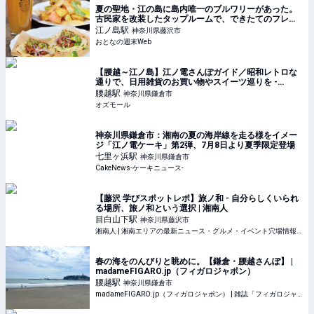
夏の聖地・江の島に島内唯一のブルワリーがあった。
古民家を改装したタップルームで、できたてのフレッ
シュな一杯を
江ノ島
駅
神奈川県藤沢市
おとなの週末Web
【腰越～江ノ島】江ノ電さんぽガイド／昭和レトロな
通りで、日用雑貨のお買い物やスイーツ巡りを -
OZmall
腰越
駅
神奈川県鎌倉市
オズモール
神奈川県鎌倉市：湘南の夏の海岸線を走る様をイメー
ジ「江ノ電ケーキ」第2弾、7月8日より夏季限定登場
七里ヶ浜
駅
神奈川県鎌倉市
CakeNews-ケーキニュース-
【藤沢 学びスポットレポ】旅ノ和 - 自分らしくいられ
る場所、旅ノ和という選択 | 湘南人
目白山下
駅
神奈川県藤沢市
湘南人 | 湘南エリアの最新ニュース・グルメ・イベント穴場情報満載！
春の海をのんびりと眺めに。【鎌倉・腰越さんぽ】 |
madameFIGARO.jp（フィガロジャポン）
腰越
駅
神奈川県鎌倉市
madameFIGARO.jp（フィガロジャポン） | 雑誌「フィガロジャポン」の公式サイト。ファッション、ビューティ、旅、グルメ、カルチャー、インテリアのトレンドはもちろん、占いやパリなど、ここでし