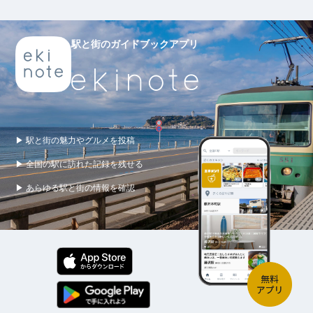
駅と街のガイドブックアプリ
▶ 駅と街の魅力やグルメを投稿
▶ 全国の駅に訪れた記録を残せる
▶ あらゆる駅と街の情報を確認