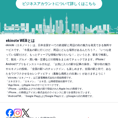
ビジネスアカウントについて詳しくはこちら
ekinote WEBとは
ekinote（エキノート）は、日本全国すべての鉄道駅と周辺の街の魅力を発見できる無料サ
ービスです。「今度あの駅に行くけど、周辺にどんな場所があるんだろう？」「いつも使
っている駅だけど、もっとディープな情報が知りたいな！」というとき、駅名で検索し
て、観光・グルメ・買い物・交通などの情報をまとめてチェックできます。iPhone /
Androidアプリをインストールすれば、「お気に入りの駅や記事の保存」「駅や街の魅力
やエキメシの投稿」「全国の駅へのチェックイン」も楽しめます。全国の駅と街で、あな
たをワクワクさせるセレンディピティ（素敵な偶然との出逢い）がありますように！
「ekinote／エキノート」は三菱電機株式会社の登録商標です。
「エキガタリ」「エキメシ」「エキ活」は商標登録出願中です。
「App Store」はApple Inc.のサービスマークです。
「iPhone」は米国およびその他の国で登録されたApple Inc.の商標です。
「iPhone」の商標はアイホン株式会社のライセンスに基づき使用されています。
「Android
TM
」「Google PlayおよびGoogle Playロゴ」はGoogle LLCの商標です。