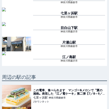
神奈川県鎌倉市
七里ヶ浜
駅
神奈川県鎌倉市
目白山下
駅
神奈川県藤沢市
片瀬山
駅
神奈川県鎌倉市
江ノ島
駅
神奈川県藤沢市
周辺の駅の記事
この電車、食べられます マンゴー&メロンで〝夏の
湘南〟表現した「江ノ電ケーキ」第二弾【7／8～9／
23】｜Jタウンネット
七里ヶ浜
駅
神奈川県鎌倉市
Jタウンネット