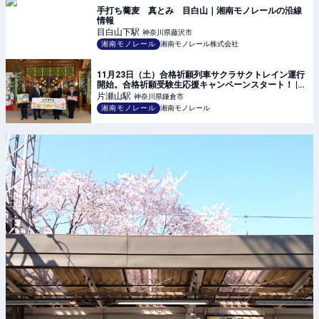
手打ち蕎麦 真とみ 目白山｜湘南モノレールの沿線
情報
目白山下
駅
神奈川県藤沢市
湘南モノレール
湘南モノレール株式会社
11月23日（土）合格祈願列車サクラサクトレイン運行
開始。合格祈願受験生応援キャンペーンスタート！ |
江の島への近道 湘南モノレール株式会社
片瀬山
駅
神奈川県鎌倉市
湘南モノレール
湘南モノレール