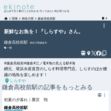
はじめて行く駅のことがわかる 行ってみたい街が見つかる
4
関東
神奈川県
鎌倉高校前駅
新鮮なお魚を！『しらすや』さん。
鎌倉高校前
駅
神奈川県鎌倉市
一般
#鎌倉高校前
#鎌倉
#江ノ電
#海の見える駅
#海
網元、堪浜水産直営のしらす料理専門店。しらすのほか腰
越の地魚を楽しめます！
しらすや
鎌倉高校前
駅の記事をもっとみる
初夏の夕暮れ｜鷹宮 翔
鎌倉高校前駅