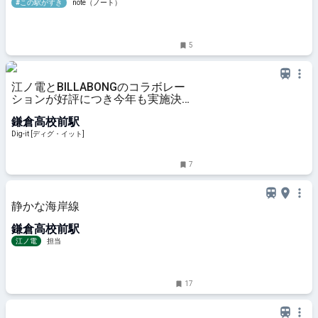
#この駅がすき
note（ノート）
5
江ノ電とBILLABONGのコラボレー
ションが好評につき今年も実施決
定！ “コラボ制服”のレプリカシャツ
鎌倉高校前駅
が遂に一般発売へ！ | Dig-it [ディ
グ・イット]
Dig-it [ディグ・イット]
7
静かな海岸線
鎌倉高校前駅
江ノ電
担当
17