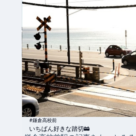
#鎌倉高校前
いちばん好きな踏切🚋