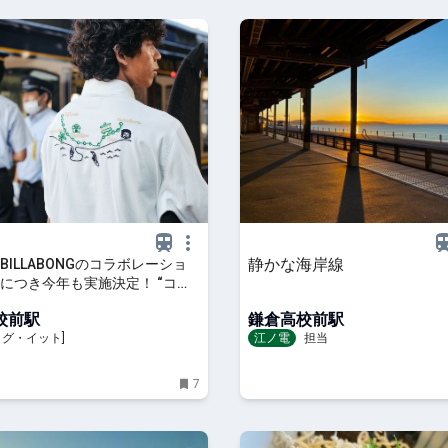
静かな海岸線
BILLABONGのコラボレーショ
につき今年も実施決定！ “コラ
のレプリカシャツが遂に一般発
校前駅
鎌倉高校前駅
Dig-it [ディグ・イット]
[ディグ・イット]
江ノ電
担当
7