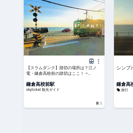
シンプ
【スラムダンク】踏切の場所は？江ノ
電・鎌倉高校前の踏切はここ！ –
skyticket 観光ガイド
鎌倉高校前駅
鎌倉高
skyticket 観光ガイド
旅行
5