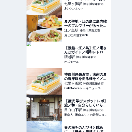
湘南〟表現した「江ノ電ケ
七里ヶ浜
駅
神奈川県鎌倉市
ーキ」第二弾【7／8～9／
Jタウンネット
23】｜Jタウンネット
夏の聖地・江の島に島内唯
一のブルワリーがあった。
古民家を改装したタップル
江ノ島
駅
神奈川県藤沢市
ームで、できたてのフレッ
おとなの週末Web
シュな一杯を
【腰越～江ノ島】江ノ電さ
んぽガイド／昭和レトロな
通りで、日用雑貨のお買い
腰越
駅
神奈川県鎌倉市
物やスイーツ巡りを -
オズモール
OZmall
神奈川県鎌倉市：湘南の夏
の海岸線を走る様をイメー
ジ「江ノ電ケーキ」第2
七里ヶ浜
駅
神奈川県鎌倉市
弾、7月8日より夏季限定登
CakeNews-ケーキニュース-
場
【藤沢 学びスポットレポ】
旅ノ和 - 自分らしくいられ
る場所、旅ノ和という選択 |
目白山下
駅
神奈川県藤沢市
湘南人
湘南人 | 湘南エリアの最新ニュース・グルメ・イベント穴場情報満載！
春の海をのんびりと眺め
に。【鎌倉・腰越さんぽ】 |