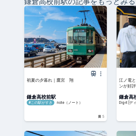
鎌倉高校前
駅の記事をもっとみる
初夏の夕暮れ｜鷹宮 翔
江ノ電と
ンが好評
ボ制服”
鎌倉高校前駅
鎌倉高
売へ！ | 
#この駅がすき
note（ノート）
Dig-it 
5