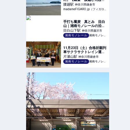
madameFIGARO.jp（フィ
腰越
駅
神奈川県鎌倉市
ガロジャポン）
madameFIGARO.jp（フィガロジャポン） | 雑誌「フィガロジャポン」の公式サイト。ファッション、ビューティ、旅、グルメ、カルチャー、インテリアのトレンドはもちろん、占いやパリなど、ここでし
手打ち蕎麦 真とみ 目白
山｜湘南モノレールの沿線
情報
目白山下
駅
神奈川県藤沢市
湘南モノレール
湘南モノレール株式会社
11月23日（土）合格祈願列
車サクラサクトレイン運行
開始。合格祈願受験生応援
片瀬山
駅
神奈川県鎌倉市
キャンペーンスタート！ |
湘南モノレール
湘南モノレール
江の島への近道 湘南モノレ
ール株式会社