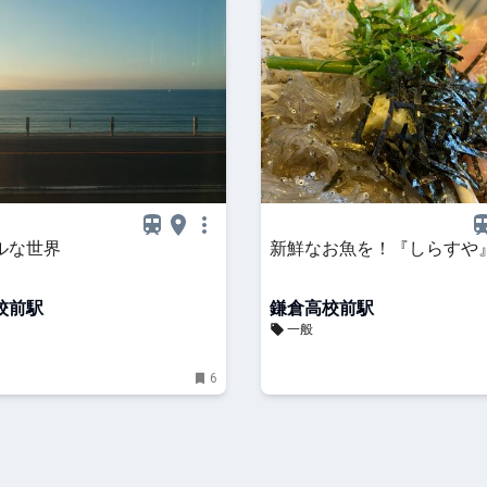
ルな世界
新鮮なお魚を！『しらすや
校前駅
鎌倉高校前駅
一般
6