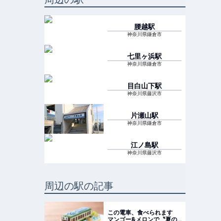
腰越
駅
神奈川県鎌倉市
七里ヶ浜
駅
神奈川県鎌倉市
目白山下
駅
神奈川県藤沢市
片瀬山
駅
神奈川県鎌倉市
江ノ島
駅
神奈川県藤沢市
周辺の駅の記事
この電車、食べられます
マンゴー&メロンで〝夏の