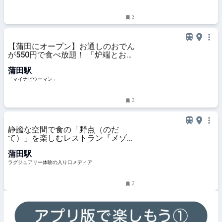
3
【蒲田にオープン】お通しのおでん
が550円で食べ放題！ 「炉端とおで
ん 呼炉凪来」出店
蒲田駅
「マイナビウーマン」
3
静謐な空間で食の「野点（のだ
て）」を楽しむレストラン『メゾ
ン・オリナ（MAISON OLINA）』
蒲田駅
ラグジュアリー体験の入り口メディア
3