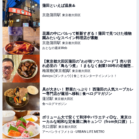
蒲田といえば温泉♨️
京急蒲田
駅
東京都大田区
花屋の中にバルって斬新すぎる！蒲田で見つけた植物
園みたいなスペイン料理店が素敵
京急蒲田
駅
東京都大田区
おとなの週末Web
【東京都大田区蒲田の"わが街ソウルフード"】売り切
れ必至の「鳥もつ煮」！まもなく創業100年の老舗惣
菜店が入れる隠し味 | dancyu (ダンチュウ) | 食こそエ
梅屋敷(東京都)
駅
東京都大田区
ンターテインメント！
dancyu (ダンチュウ) | 食こそエンターテインメント！
具が大きい！ 野菜たっぷり！ 西蒲田の人気スープカレ
ー専門店が蓮沼へ移転 | 食べログマガジン
蓮沼
駅
東京都大田区
食べログマガジン
ボリューム大で安くて和洋中バラエティ◎な、東京ロ
ーカルな昭和な定食屋に胸キュン♡（from矢口渡） |
アーバンライフメトロ - URBAN LIFE METRO
矢口渡
駅
東京都大田区
アーバンライフメトロ - URBAN LIFE METRO