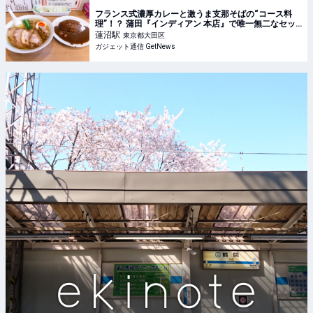
フランス式濃厚カレーと激うま支那そばの“コース料
理”！？ 蒲田『インディアン 本店』で唯一無二なセッ
トメニューを堪能する|ガジェット通信 GetNews
蓮沼
駅
東京都大田区
ガジェット通信 GetNews