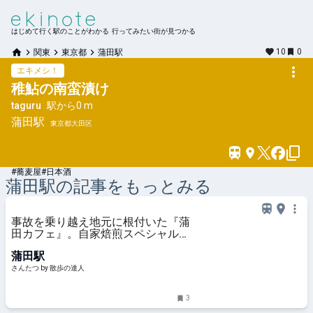
はじめて行く駅のことがわかる 行ってみたい街が見つかる
10
0
関東
東京都
蒲田駅
エキメシ！
稚鮎の南蛮漬け
taguru
駅から
0 m
蒲田
駅
東京都大田区
#蕎麦屋
#日本酒
蒲田
駅の記事をもっとみる
事故を乗り越え地元に根付いた『蒲
田カフェ』。自家焙煎スペシャルテ
ィコーヒーの入り口へ｜さんたつ
蒲田駅
by 散歩の達人
さんたつ by 散歩の達人
3