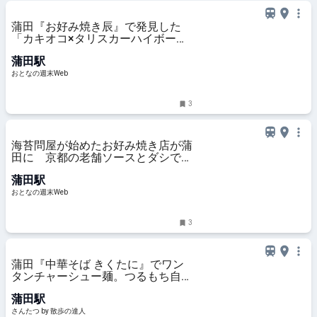
蒲田『お好み焼き辰』で発見した
「カキオコ×タリスカーハイボー
ル」が海のマリアージュだった
蒲田駅
おとなの週末Web
3
海苔問屋が始めたお好み焼き店が蒲
田に 京都の老舗ソースとダシで作
る関西風の生地を海苔で包む一品
蒲田駅
おとなの週末Web
3
蒲田『中華そば きくたに』でワン
タンチャーシュー麺。つるもち自家
製麺となめらかワンタンに出汁の深
蒲田駅
みが生きる！｜さんたつ by 散歩の
達人
さんたつ by 散歩の達人