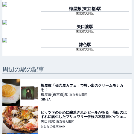
梅屋敷(東京都)
駅
東京都大田区
矢口渡
駅
東京都大田区
雑色
駅
東京都大田区
周辺の駅の記事
梅屋敷「仙六屋カフェ」で思い出のクリームモナカ
を！
梅屋敷(東京都)
駅
東京都大田区
GINZA
ピッツァのために醸造されたビールがある 蒲田のは
ずれに誕生したブリュワリー併設の本格派ピッツェリ
ア
矢口渡
駅
東京都大田区
おとなの週末Web