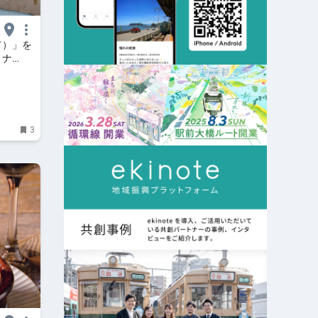
て）」を
リナ
3