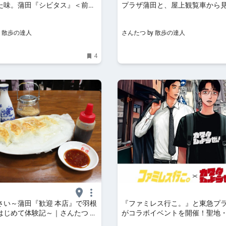
た味。蒲田『シビタス』＜前編
プラザ蒲田と、屋上観覧車から
昭和を食べ歩く】｜さんたつ by
街の姿。蒲田『シビタス』＜後
人
の昭和を食べ歩く】｜さんたつ b
y 散歩の達人
さんたつ by 散歩の達人
の達人
4
さい～蒲田『歓迎 本店』で羽根
『ファミレス行こ。』と東急プ
はじめて体験記～｜さんたつ by
がコラボイベントを開催！聖地・
人
「カマタしようぜ！」｜ウォー