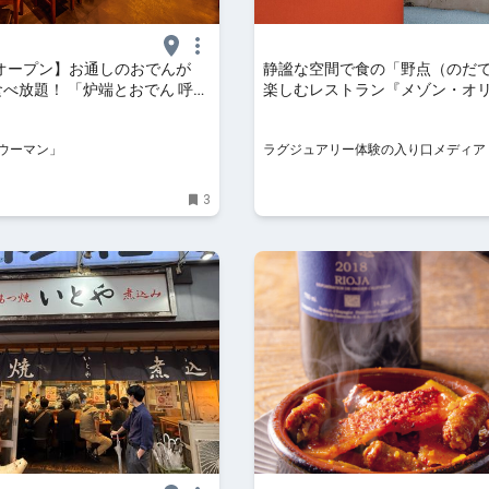
オープン】お通しのおでんが
静謐な空間で食の「野点（のだ
食べ放題！ 「炉端とおでん 呼炉
楽しむレストラン『メゾン・オ
店
（MAISON OLINA）』
ウーマン」
ラグジュアリー体験の入り口メディア
3