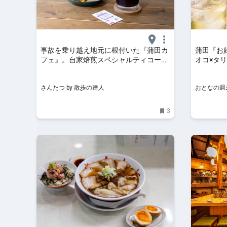
事故を乗り越え地元に根付いた『蒲田カ
蒲田『お
フェ』。自家焙煎スペシャルティコーヒ
オコ×タ
ーの入り口へ｜さんたつ by 散歩の達人
リアージ
さんたつ by 散歩の達人
おとなの週
3