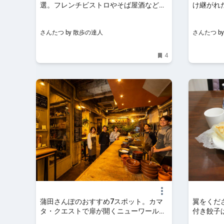
選。フレンチビストロやそば屋酒など、
け継がれ
シーンに合わせて選べる豊かさがそこ
＞【街の
に！｜さんたつ by 散歩の達人
散歩の達
さんたつ by 散歩の達人
さんたつ b
4
蒲田さんぽのおすすめ7スポット。カマ
翼をくだ
タ・クエストで扉が開くニューワールド
付き餃子
｜さんたつ by 散歩の達人
散歩の達