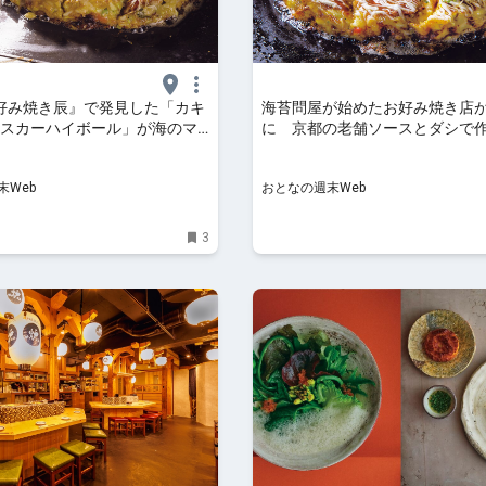
好み焼き辰』で発見した「カキ
海苔問屋が始めたお好み焼き店
リスカーハイボール」が海のマ
に 京都の老舗ソースとダシで
ュだった
風の生地を海苔で包む一品
末Web
おとなの週末Web
3