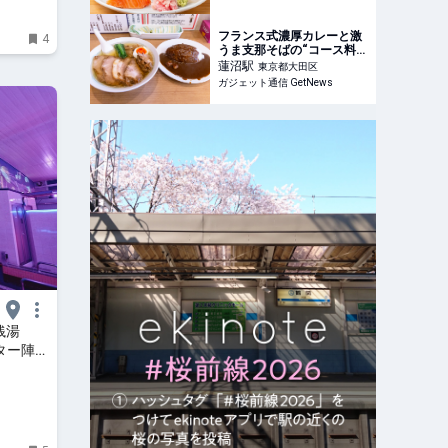
アーバンライフメトロ -
URBAN LIFE METRO
フランス式濃厚カレーと激
4
うま支那そばの“コース料
理”！？ 蒲田『インディア
蓮沼
駅
東京都大田区
ン 本店』で唯一無二なセッ
ガジェット通信 GetNews
トメニューを堪能する|ガジ
ェット通信 GetNews
銭湯
ター陣と
行ガイド