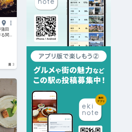
が蒲田
作る関西
3