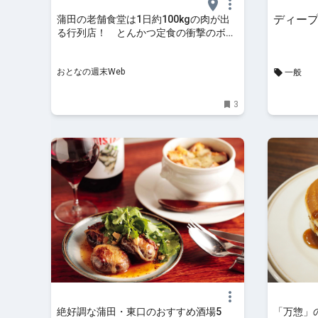
ディー
蒲田の老舗食堂は1日約100kgの肉が出
る行列店！ とんかつ定食の衝撃のボリ
ュームとコスパがすごい
おとなの週末Web
一般
3
絶好調な蒲田・東口のおすすめ酒場5
「万惣」