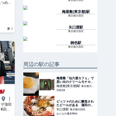
東京都大田区
見つめる
編＞【街
梅屋敷(東京都)
駅
y 散歩
東京都大田区
矢口渡
駅
4
東京都大田区
雑色
駅
東京都大田区
周辺の駅の記事
梅屋敷「仙六屋カフェ」で
思い出のクリームモナカ
を！
梅屋敷(東京都)
駅
東京都大田
GINZA
区
ピッツァのために醸造され
ラザ蒲田
たビールがある 蒲田のは
ずれに誕生したブリュワリ
K田で
矢口渡
駅
東京都大田区
ー併設の本格派ピッツェリ
カープラ
おとなの週末Web