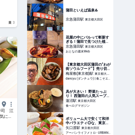
ア
蒲田といえば温泉♨️
京急蒲田
駅
東京都大田区
3
花屋の中にバルって斬新す
ぎる！蒲田で見つけた植物
園みたいなスペイン料理店
京急蒲田
駅
東京都大田区
が素敵
おとなの週末Web
【東京都大田区蒲田の"わが
街ソウルフード"】売り切れ
必至の「鳥もつ煮」！まも
梅屋敷(東京都)
駅
東京都大田
なく創業100年の老舗惣菜
dancyu (ダンチュウ) | 食こそエンターテインメント！
区
店が入れる隠し味 | dancyu
(ダンチュウ) | 食こそエンタ
ーテインメント！
具が大きい！ 野菜たっぷ
り！ 西蒲田の人気スープカ
レー専門店が蓮沼へ移転 |
蓮沼
駅
東京都大田区
食べログマガジン
食べログマガジン
寿司 江
気にな
ボリューム大で安くて和洋
中バラエティ◎な、東京ロ
ーカルな昭和な定食屋に胸
矢口渡
駅
東京都大田区
キュン♡（from矢口渡） |
アーバンライフメトロ - URBAN LIFE METRO