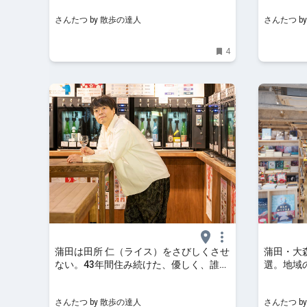
さんたつ by 散歩の達人
さんたつ b
4
蒲田は田所 仁（ライス）をさびしくさせ
蒲田・大
ない。43年間住み続けた、優しく、誰も
選。地域
排除しない街への想い｜さんたつ by 散
そばにある
歩の達人
歩の達人
さんたつ by 散歩の達人
さんたつ b