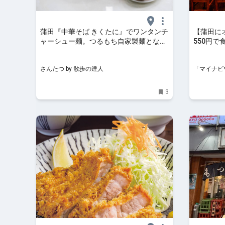
蒲田『中華そば きくたに』でワンタンチ
【蒲田に
ャーシュー麺。つるもち自家製麺となめ
550円で
らかワンタンに出汁の深みが生きる！｜
凪来」出
さんたつ by 散歩の達人
さんたつ by 散歩の達人
「マイナビ
3