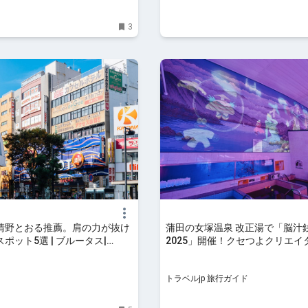
3
清野とおる推薦。肩の力が抜け
蒲田の女塚温泉 改正湯で「脳汁
ポット5選 | ブルータス|
2025」開催！クセつよクリエイ
p
コラボ | 東京都 | トラベルjp 旅
トラベルjp 旅行ガイド