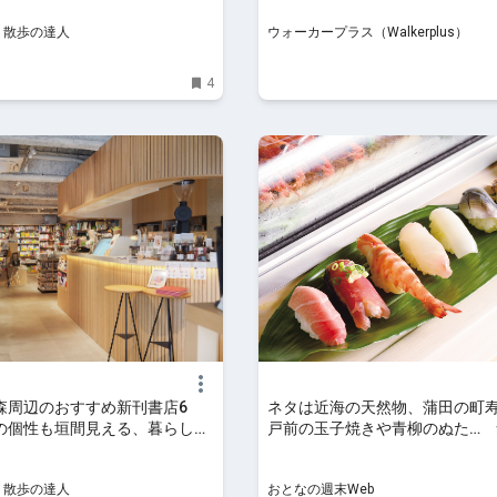
ス
y 散歩の達人
ウォーカープラス（Walkerplus）
4
森周辺のおすすめ新刊書店6
ネタは近海の天然物、蒲田の町
の個性も垣間見える、暮らしの
戸前の玉子焼きや青柳のぬた… 
信頼の本棚｜さんたつ by 散
るメニューがたくさん
y 散歩の達人
おとなの週末Web