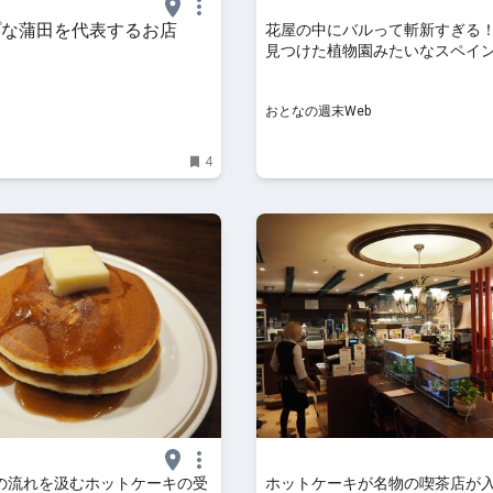
プな蒲田を代表するお店
花屋の中にバルって斬新すぎる
見つけた植物園みたいなスペイ
が素敵
おとなの週末Web
4
の流れを汲むホットケーキの受
ホットケーキが名物の喫茶店が