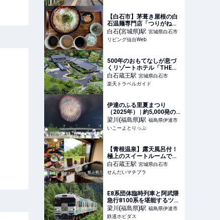
【白石市】茅葺き屋根の白
石温麺専門店「つりがね
庵」で味わう手延べ温麺に
白石(宮城県)
駅
宮城県白石市
驚き
リビング仙台Web
500年のおもてなしが息づ
くリゾートホテル「THE
YUKAWA 一條支店」が宮
白石蔵王
駅
宮城県白石市
城県白石市に誕生 【楽天ト
楽天トラベルガイド
ラベル】
伊達のふる里夏まつり
（2025年） | 約5,000発の
花火大会とYOSAKOI踊り
梁川(福島県)
駅
福島県伊達市
伊達のふる里夏まつり開催
いこーよとりっぷ
情報 | 福島県伊達市 | いこー
よとりっぷ
【青根温泉】露天風呂付！
極上のスイートルームでく
つろぎのひとときを『流辿
白石蔵王
駅
宮城県白石市
別邸 観山聴月』～宮城県柴
せんだいマチプラ
田郡川崎町～ - せんだいマ
チプラ
E8系団体臨時列車と阿武隈
急行8100系を堪能するツア
ー！【日本旅行】 | 鉄道ホ
梁川(福島県)
駅
福島県伊達市
ビダス
鉄道ホビダス