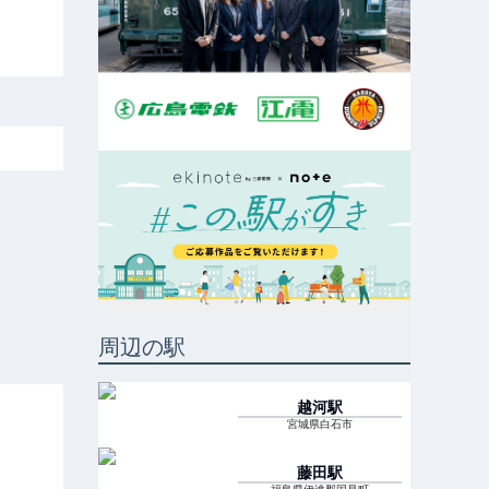
周辺の駅
越河
駅
宮城県白石市
藤田
駅