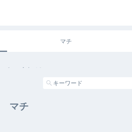
マチ
エキガタリ
する記事がありません
マチ