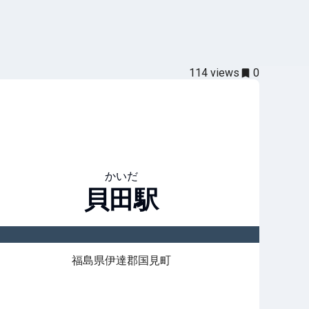
114
views
0
かいだ
貝田
駅
福島県伊達郡国見町