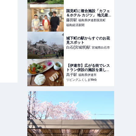
国見町に複合施設「カフェ
＆ホテル カジツ」 地元産果
物スイーツも
藤田
駅
福島県伊達郡国見町
福島経済新聞
城下町の駅からすぐのお花
見スポット
白石(宮城県)
駅
宮城県白石市
【伊達市】広がる街でレス
トラン併設の施設を楽しむ
「U-プレイス伊達」
高子
駅
福島県伊達市
リビングふくしまWeb