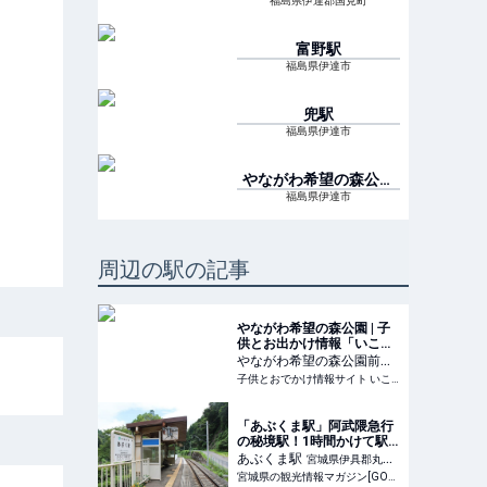
福島県伊達郡国見町
富野
駅
福島県伊達市
兜
駅
福島県伊達市
やながわ希望の森公園
前
駅
福島県伊達市
周辺の駅の記事
やながわ希望の森公園 | 子
供とお出かけ情報「いこー
よ」
やながわ希望の森公園前
駅
子供とおでかけ情報サイト いこーよ
福島県伊達市
「あぶくま駅」阿武隈急行
の秘境駅！1時間かけて駅
周辺を散策してみた -
あぶくま
駅
宮城県伊具郡丸森
GOGO MIYAGI!
宮城県の観光情報マガジン[GOGO MIYAGI!]
町