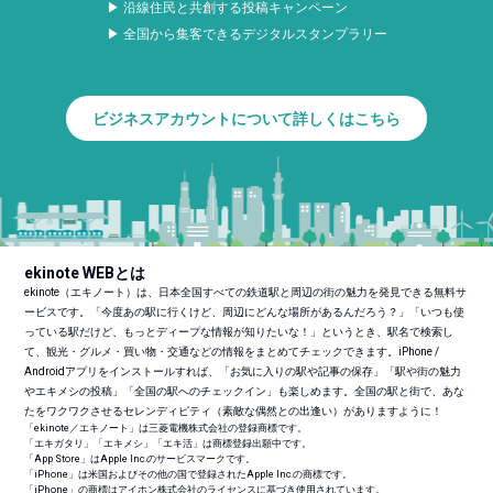
▶ 沿線住民と共創する投稿キャンペーン
▶ 全国から集客できるデジタルスタンプラリー
ビジネスアカウントについて詳しくはこちら
ekinote WEBとは
ekinote（エキノート）は、日本全国すべての鉄道駅と周辺の街の魅力を発見できる無料サ
ービスです。「今度あの駅に行くけど、周辺にどんな場所があるんだろう？」「いつも使
っている駅だけど、もっとディープな情報が知りたいな！」というとき、駅名で検索し
て、観光・グルメ・買い物・交通などの情報をまとめてチェックできます。iPhone /
Androidアプリをインストールすれば、「お気に入りの駅や記事の保存」「駅や街の魅力
やエキメシの投稿」「全国の駅へのチェックイン」も楽しめます。全国の駅と街で、あな
たをワクワクさせるセレンディピティ（素敵な偶然との出逢い）がありますように！
「ekinote／エキノート」は三菱電機株式会社の登録商標です。
「エキガタリ」「エキメシ」「エキ活」は商標登録出願中です。
「App Store」はApple Inc.のサービスマークです。
「iPhone」は米国およびその他の国で登録されたApple Inc.の商標です。
「iPhone」の商標はアイホン株式会社のライセンスに基づき使用されています。