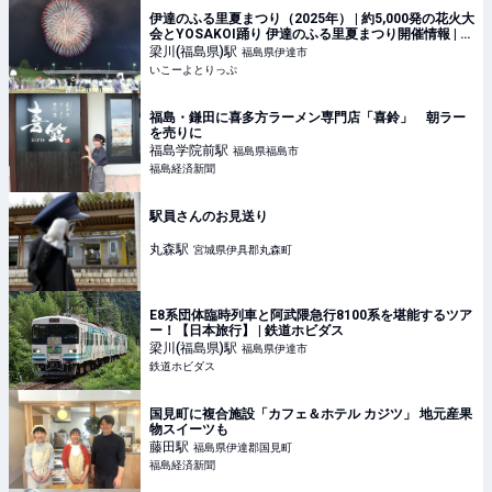
伊達のふる里夏まつり（2025年） | 約5,000発の花火大
会とYOSAKOI踊り 伊達のふる里夏まつり開催情報 | 福
島県伊達市 | いこーよとりっぷ
梁川(福島県)
駅
福島県伊達市
いこーよとりっぷ
福島・鎌田に喜多方ラーメン専門店「喜鈴」 朝ラー
を売りに
福島学院前
駅
福島県福島市
福島経済新聞
駅員さんのお見送り
丸森
駅
宮城県伊具郡丸森町
E8系団体臨時列車と阿武隈急行8100系を堪能するツア
ー！【日本旅行】 | 鉄道ホビダス
梁川(福島県)
駅
福島県伊達市
鉄道ホビダス
国見町に複合施設「カフェ＆ホテル カジツ」 地元産果
物スイーツも
藤田
駅
福島県伊達郡国見町
福島経済新聞