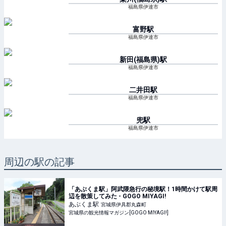
福島県伊達市
富野
駅
福島県伊達市
新田(福島県)
駅
福島県伊達市
二井田
駅
福島県伊達市
兜
駅
福島県伊達市
周辺の駅の記事
「あぶくま駅」阿武隈急行の秘境駅！1時間かけて駅周
辺を散策してみた - GOGO MIYAGI!
あぶくま
駅
宮城県伊具郡丸森町
宮城県の観光情報マガジン[GOGO MIYAGI!]