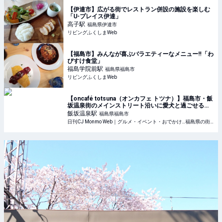
【伊達市】広がる街でレストラン併設の施設を楽しむ
「U-プレイス伊達」
高子
駅
福島県伊達市
リビングふくしまWeb
【福島市】みんなが喜ぶバラエティーなメニュー‼「わ
びすけ食堂」
福島学院前
駅
福島県福島市
リビングふくしまWeb
【oncafé totsuna（オンカフェ トツナ）】福島市・飯
坂温泉街のメインストリート沿いに愛犬と過ごせるカ
フェ『oncafé totsuna』がオープン！
飯坂温泉
駅
福島県福島市
日刊CJ Monmo Web｜グルメ・イベント・おでかけ…福島県の街ネタをご紹介｜