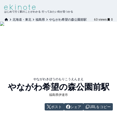
はじめて行く駅のことがわかる 行ってみたい街が見つかる
北海道・東北
福島県
やながわ希望の森公園前駅
63
views
0
やながわきぼうのもりこうえんまえ
やながわ希望の森公園前
駅
福島県伊達市
ポスト
シェア
URLをコピー