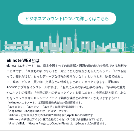
ビジネスアカウントについて詳しくはこちら
ekinote WEBとは
ekinote（エキノート）は、日本全国すべての鉄道駅と周辺の街の魅力を発見できる無料サ
ービスです。「今度あの駅に行くけど、周辺にどんな場所があるんだろう？」「いつも使
っている駅だけど、もっとディープな情報が知りたいな！」というとき、駅名で検索し
て、観光・グルメ・買い物・交通などの情報をまとめてチェックできます。iPhone /
Androidアプリをインストールすれば、「お気に入りの駅や記事の保存」「駅や街の魅力
やエキメシの投稿」「全国の駅へのチェックイン」も楽しめます。全国の駅と街で、あな
たをワクワクさせるセレンディピティ（素敵な偶然との出逢い）がありますように！
「ekinote／エキノート」は三菱電機株式会社の登録商標です。
「エキガタリ」「エキメシ」「エキ活」は商標登録出願中です。
「App Store」はApple Inc.のサービスマークです。
「iPhone」は米国およびその他の国で登録されたApple Inc.の商標です。
「iPhone」の商標はアイホン株式会社のライセンスに基づき使用されています。
「Android
TM
」「Google PlayおよびGoogle Playロゴ」はGoogle LLCの商標です。