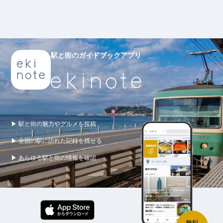
駅と街のガイドブックアプリ
▶ 駅と街の魅力やグルメを投稿
▶ 全国の駅に訪れた記録を残せる
▶ あらゆる駅と街の情報を確認