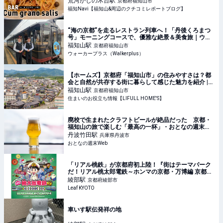
荒河かしの木台
駅
京都府福知山市
福知Navi【福知山&周辺のクチコミレポートブログ】
“海の京都”を走るレストラン列車へ！「丹後くろまつ
号」モーニングコースで、優雅な絶景＆美食旅｜ウォ
ーカープラス
福知山
駅
京都府福知山市
ウォーカープラス（Walkerplus）
【ホームズ】京都府「福知山市」の住みやすさは？都
会と自然が共存する街に暮らして感じた魅力を紹介 |
住まいのお役立ち情報
福知山
駅
京都府福知山市
住まいのお役立ち情報【LIFULL HOME'S】
廃校で生まれたクラフトビールが絶品だった 京都・
福知山の旅で楽しむ「最高の一杯」 - おとなの週末
Web
丹波竹田
駅
兵庫県丹波市
おとなの週末Web
「リアル桃鉄」が京都府初上陸！『街はテーマパーク
だ！リアル桃太郎電鉄～ホンマの京都・万博編 京都を
遊ぼう！万博クイズ旅ですぞ～！』が開催／京都府内
綾部
駅
京都府綾部市
各所
Leaf KYOTO
車いす駅伝発祥の地