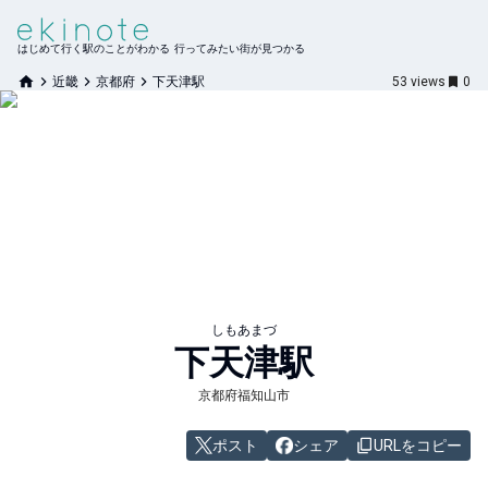
はじめて行く駅のことがわかる 行ってみたい街が見つかる
近畿
京都府
下天津駅
53
views
0
しもあまづ
下天津
駅
京都府福知山市
ポスト
シェア
URLをコピー