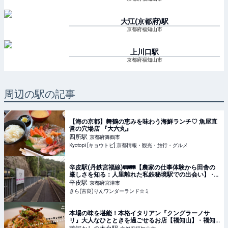
大江(京都府)
駅
京都府福知山市
上川口
駅
京都府福知山市
周辺の駅の記事
【海の京都】舞鶴の恵みを味わう海鮮ランチ♡ 魚屋直
営の穴場店 『大六丸』
四所
駅
京都府舞鶴市
Kyotopi [キョウトピ] 京都情報・観光・旅行・グルメ
辛皮駅(丹鉄宮福線)🚃🛤【農家の仕事体験から田舎の
厳しさを知る：人里離れた私鉄秘境駅での出会い】 -
きら(吉良)りんワンダーランド☆ミ
辛皮
駅
京都府宮津市
きら(吉良)りんワンダーランド☆ミ
本場の味を堪能！本格イタリアン『クングラーノサ
リ』大人なひとときを過ごせるお店【福知山】 - 福知
Navi【福知山&周辺のクチコミレポートブログ】