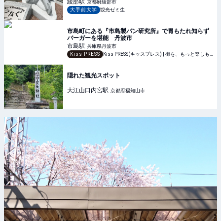
綾部
駅
京都府綾部市
大手前大学
観光ゼミ生
市島町にある『市島製パン研究所』で胃もたれ知らず
バーガーを堪能 丹波市
市島
駅
兵庫県丹波市
Kiss PRESS
Kiss PRESS(キッスプレス) | 街を、もっと楽しもう
隠れた観光スポット
大江山口内宮
駅
京都府福知山市