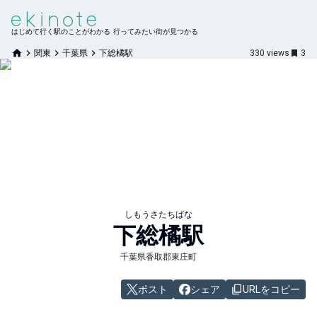
はじめて行く駅のことがわかる 行ってみたい街が見つかる
関東
千葉県
下総橘駅
330
views
3
しもうさたちばな
下総橘
駅
千葉県香取郡東庄町
ポスト
シェア
URLをコピー