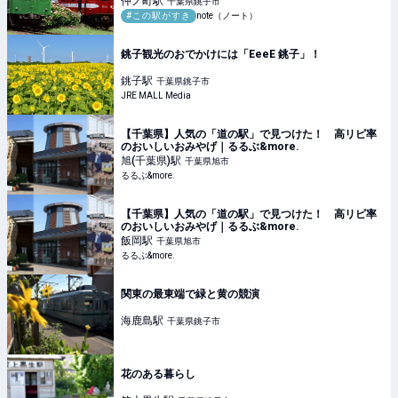
仲ノ町
駅
千葉県銚子市
#この駅がすき
note（ノート）
銚子観光のおでかけには「EeeE 銚子」！
銚子
駅
千葉県銚子市
JRE MALL Media
【千葉県】人気の「道の駅」で見つけた！ 高リピ率
のおいしいおみやげ｜るるぶ&more.
旭(千葉県)
駅
千葉県旭市
るるぶ&more.
【千葉県】人気の「道の駅」で見つけた！ 高リピ率
のおいしいおみやげ｜るるぶ&more.
飯岡
駅
千葉県旭市
るるぶ&more.
関東の最東端で緑と黄の競演
海鹿島
駅
千葉県銚子市
花のある暮らし