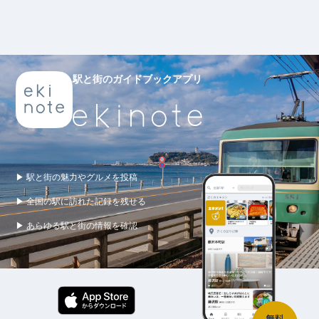
駅と街のガイドブックアプリ
▶ 駅と街の魅力やグルメを投稿
▶ 全国の駅に訪れた記録を残せる
▶ あらゆる駅と街の情報を確認