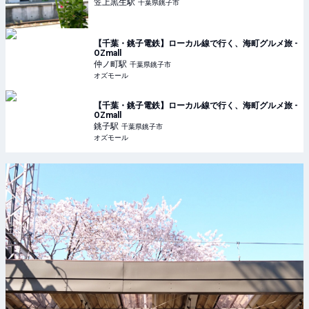
笠上黒生
駅
千葉県銚子市
【千葉・銚子電鉄】ローカル線で行く、海町グルメ旅 -
OZmall
仲ノ町
駅
千葉県銚子市
オズモール
【千葉・銚子電鉄】ローカル線で行く、海町グルメ旅 -
OZmall
銚子
駅
千葉県銚子市
オズモール