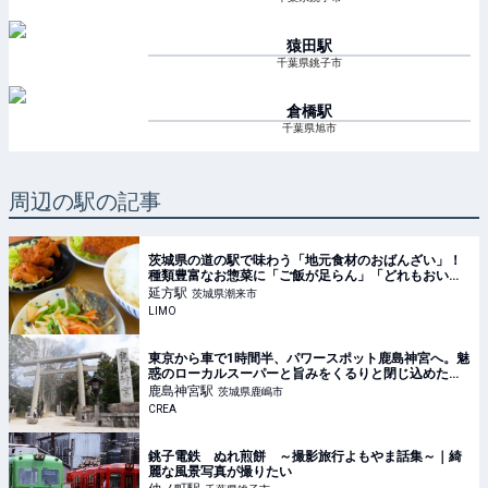
猿田
駅
千葉県銚子市
倉橋
駅
千葉県旭市
周辺の駅の記事
茨城県の道の駅で味わう「地元食材のおばんざい」！
種類豊富なお惣菜に「ご飯が足らん」「どれもおいし
い」 | LIMO | くらしとお金の経済メディア
延方
駅
茨城県潮来市
LIMO
東京から車で1時間半、パワースポット鹿島神宮へ。魅
惑のローカルスーパーと旨みをくるりと閉じ込めた野
口カツ。そして名物スイーツ甘太郎。
鹿島神宮
駅
茨城県鹿嶋市
CREA
銚子電鉄 ぬれ煎餅 ～撮影旅行よもやま話集～｜綺
麗な風景写真が撮りたい