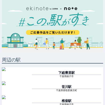
周辺の駅
下総豊里
駅
千葉県銚子市
笹川
駅
千葉県香取郡東庄町
椎柴
駅
千葉県銚子市