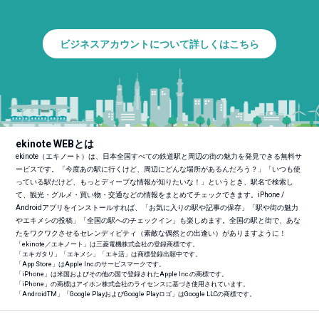
ビジネスアカウントについて詳しくはこちら
ekinote WEBとは
ekinote（エキノート）は、日本全国すべての鉄道駅と周辺の街の魅力を発見できる無料サ
ービスです。「今度あの駅に行くけど、周辺にどんな場所があるんだろう？」「いつも使
っている駅だけど、もっとディープな情報が知りたいな！」というとき、駅名で検索し
て、観光・グルメ・買い物・交通などの情報をまとめてチェックできます。iPhone /
Androidアプリをインストールすれば、「お気に入りの駅や記事の保存」「駅や街の魅力
やエキメシの投稿」「全国の駅へのチェックイン」も楽しめます。全国の駅と街で、あな
たをワクワクさせるセレンディピティ（素敵な偶然との出逢い）がありますように！
「ekinote／エキノート」は三菱電機株式会社の登録商標です。
「エキガタリ」「エキメシ」「エキ活」は商標登録出願中です。
「App Store」はApple Inc.のサービスマークです。
「iPhone」は米国およびその他の国で登録されたApple Inc.の商標です。
「iPhone」の商標はアイホン株式会社のライセンスに基づき使用されています。
「Android
TM
」「Google PlayおよびGoogle Playロゴ」はGoogle LLCの商標です。