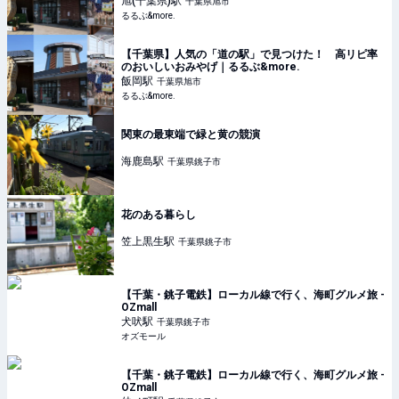
旭(千葉県)
駅
千葉県旭市
るるぶ&more.
【千葉県】人気の「道の駅」で見つけた！ 高リピ率
のおいしいおみやげ｜るるぶ&more.
飯岡
駅
千葉県旭市
るるぶ&more.
関東の最東端で緑と黄の競演
海鹿島
駅
千葉県銚子市
花のある暮らし
笠上黒生
駅
千葉県銚子市
【千葉・銚子電鉄】ローカル線で行く、海町グルメ旅 -
OZmall
犬吠
駅
千葉県銚子市
オズモール
【千葉・銚子電鉄】ローカル線で行く、海町グルメ旅 -
OZmall