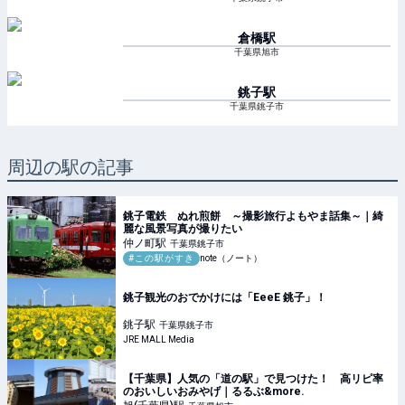
倉橋
駅
千葉県旭市
銚子
駅
千葉県銚子市
周辺の駅の記事
銚子電鉄 ぬれ煎餅 ～撮影旅行よもやま話集～｜綺
麗な風景写真が撮りたい
仲ノ町
駅
千葉県銚子市
#この駅がすき
note（ノート）
銚子観光のおでかけには「EeeE 銚子」！
銚子
駅
千葉県銚子市
JRE MALL Media
【千葉県】人気の「道の駅」で見つけた！ 高リピ率
のおいしいおみやげ｜るるぶ&more.