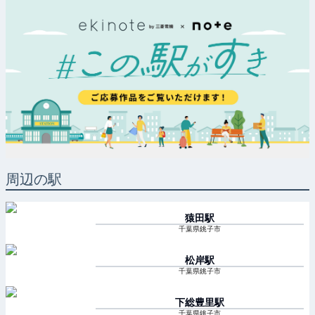
周辺の駅
猿田
駅
千葉県銚子市
松岸
駅
千葉県銚子市
下総豊里
駅
千葉県銚子市