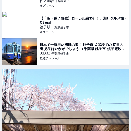
仲ノ町
駅
千葉県銚子市
オズモール
【千葉・銚子電鉄】ローカル線で行く、海町グルメ旅 -
OZmall
銚子
駅
千葉県銚子市
オズモール
日本で一番早い初日の出！ 銚子市 犬吠埼での 初日の
出 見学はいかがでしょう （千葉県 銚子市, 銚子電鉄）
| 鉄道ニュース | 鉄道チャンネル
犬吠
駅
千葉県銚子市
鉄道チャンネル