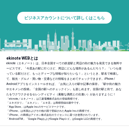
ビジネスアカウントについて詳しくはこちら
ekinote WEBとは
ekinote（エキノート）は、日本全国すべての鉄道駅と周辺の街の魅力を発見できる無料サ
ービスです。「今度あの駅に行くけど、周辺にどんな場所があるんだろう？」「いつも使
っている駅だけど、もっとディープな情報が知りたいな！」というとき、駅名で検索し
て、観光・グルメ・買い物・交通などの情報をまとめてチェックできます。iPhone /
Androidアプリをインストールすれば、「お気に入りの駅や記事の保存」「駅や街の魅力
やエキメシの投稿」「全国の駅へのチェックイン」も楽しめます。全国の駅と街で、あな
たをワクワクさせるセレンディピティ（素敵な偶然との出逢い）がありますように！
「ekinote／エキノート」は三菱電機株式会社の登録商標です。
「エキガタリ」「エキメシ」「エキ活」は商標登録出願中です。
「App Store」はApple Inc.のサービスマークです。
「iPhone」は米国およびその他の国で登録されたApple Inc.の商標です。
「iPhone」の商標はアイホン株式会社のライセンスに基づき使用されています。
「Android
TM
」「Google PlayおよびGoogle Playロゴ」はGoogle LLCの商標です。