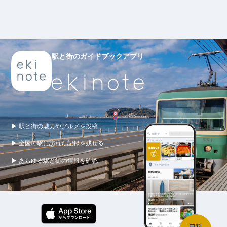
駅と街のガイドブックアプリ
▶ 駅と街の魅力やグルメを投稿
▶ 全国の駅に訪れた記録を残せる
▶ あらゆる駅と街の情報を確認