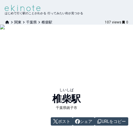
はじめて行く駅のことがわかる 行ってみたい街が見つかる
関東
千葉県
椎柴駅
107
views
0
しいしば
椎柴
駅
千葉県銚子市
ポスト
シェア
URLをコピー