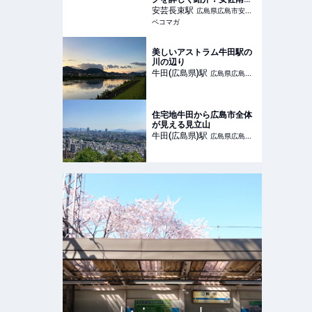
長束のカフェ
安芸長束
駅
広島県広島市安佐
ペコマガ
南区
美しいアストラム牛田駅の
川の辺り
牛田(広島県)
駅
広島県広島市
東区
住宅地牛田から広島市全体
が見える見立山
牛田(広島県)
駅
広島県広島市
東区