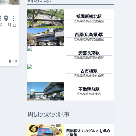
祇園新橋北
駅
広島県広島市安佐南区
 リロ
西原(広島県)
駅
広島県広島市安佐南区
安芸長束
駅
広島県広島市安佐南区
10
古市橋
駅
広島県広島市安佐南区
不動院前
駅
広島県広島市東区
周辺の駅の記事
西原駅近くのグルメを求め
て散策