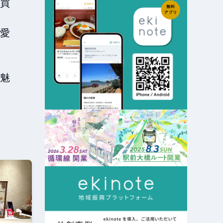
買
愛
魅