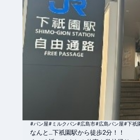
#パン屋
#ミルクパン
#広島市
#広島パン屋
#下祇
なんと…下祇園駅から徒歩2分！！
