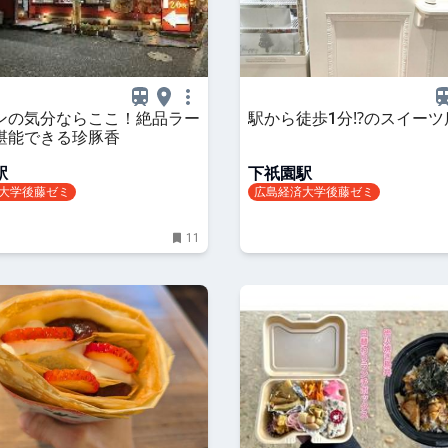
ンの気分ならここ！絶品ラー
駅から徒歩1分⁉のスイーツ
堪能できる珍豚香
駅
下祇園駅
大学後藤ゼミ
広島経済大学後藤ゼミ
11