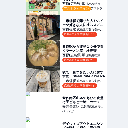
西原(広島県)
駅
広島県広島市
アストラムライン
アストラムライン沿線マガジンvol.31
安佐南区
古市橋駅で降りた人やスイ
ーツ好きな人にオススメ！
【フリアン】
古市橋
駅
広島県広島市安佐南
広島経済大学後藤ゼミ
区
西原駅から徒歩１０分で着
くラーメン屋「珍豚香」
西原(広島県)
駅
広島県広島市
広島経済大学後藤ゼミ
安佐南区
駅で一息つきたい人におす
すめ！Stand Cafe Airaluke
古市橋
駅
広島県広島市安佐南
広島経済大学後藤ゼミ
区
安佐南区山本のあひる食堂
は子どもと一緒にラーメン
が楽しめるお店
安芸長束
駅
広島県広島市安佐
ペコマガ
南区
デイウィズアウトエニシン
グを詳しく紹介！安佐南区