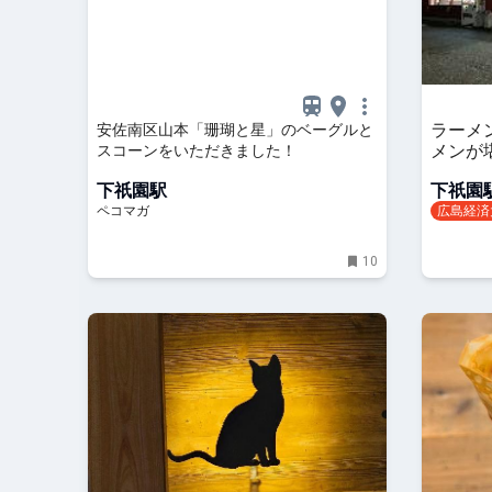
ラーメ
安佐南区山本「珊瑚と星」のベーグルと
メンが
スコーンをいただきました！
下祇園駅
下祇園
ペコマガ
広島経済
10