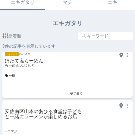
エキガタリ
マチ
エキ
エキガタリ
新着順
3
件の記事を表示しています
駅から525 m
エキメシ！
ほたて塩らーめん
らーめん ふじもと
一般
7
0
安佐南区山本のあひる食堂は子ども
と一緒にラーメンが楽しめるお店
ペコマガ