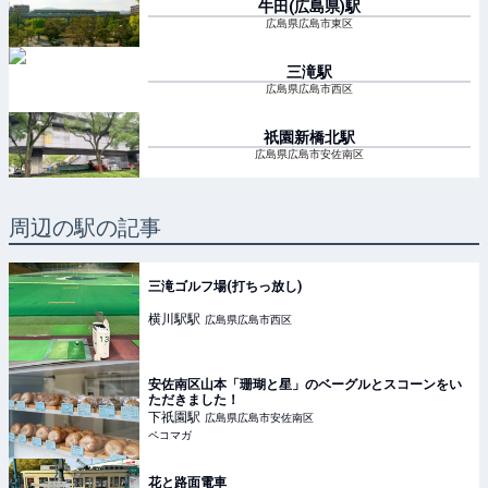
牛田(広島県)
駅
広島県広島市東区
三滝
駅
広島県広島市西区
祇園新橋北
駅
広島県広島市安佐南区
周辺の駅の記事
三滝ゴルフ場(打ちっ放し)
横川駅
駅
広島県広島市西区
安佐南区山本「珊瑚と星」のベーグルとスコーンをい
ただきました！
下祇園
駅
広島県広島市安佐南区
ペコマガ
花と路面電車