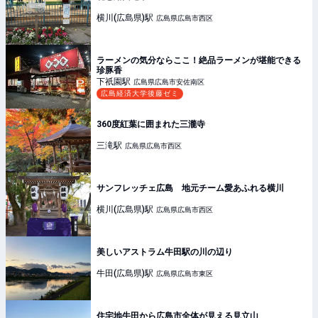
横川(広島県)
駅
広島県広島市西区
ラーメンの気分ならここ！絶品ラーメンが堪能できる
珍豚香
下祇園
駅
広島県広島市安佐南区
広島経済大学後藤ゼミ
360度紅葉に囲まれた三瀧寺
三滝
駅
広島県広島市西区
サンフレッチェ広島 地元チーム愛あふれる横川
横川(広島県)
駅
広島県広島市西区
美しいアストラム牛田駅の川の辺り
牛田(広島県)
駅
広島県広島市東区
住宅地牛田から広島市全体が見える見立山