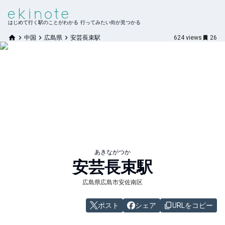
はじめて行く駅のことがわかる 行ってみたい街が見つかる
中国
広島県
安芸長束駅
624
views
26
あきながつか
安芸長束
駅
広島県広島市安佐南区
ポスト
シェア
URLをコピー