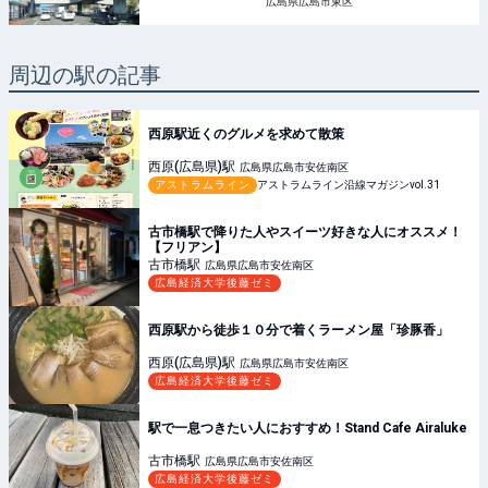
広島県広島市東区
周辺の駅の記事
西原駅近くのグルメを求めて散策
西原(広島県)
駅
広島県広島市安佐南区
アストラムライン
アストラムライン沿線マガジンvol.31
古市橋駅で降りた人やスイーツ好きな人にオススメ！
【フリアン】
古市橋
駅
広島県広島市安佐南区
広島経済大学後藤ゼミ
西原駅から徒歩１０分で着くラーメン屋「珍豚香」
西原(広島県)
駅
広島県広島市安佐南区
広島経済大学後藤ゼミ
駅で一息つきたい人におすすめ！Stand Cafe Airaluke
古市橋
駅
広島県広島市安佐南区
広島経済大学後藤ゼミ