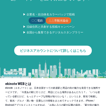
▶ 企業名・自治体名カラーバッジで投稿
〇〇電鉄
△△市観光協会
▶ 沿線住民と共創する投稿キャンペーン
▶ 全国から集客できるデジタルスタンプラリー
ビジネスアカウントについて詳しくはこちら
ekinote WEBとは
ekinote（エキノート）は、日本全国すべての鉄道駅と周辺の街の魅力を発見できる無料サ
ービスです。「今度あの駅に行くけど、周辺にどんな場所があるんだろう？」「いつも使
っている駅だけど、もっとディープな情報が知りたいな！」というとき、駅名で検索し
て、観光・グルメ・買い物・交通などの情報をまとめてチェックできます。iPhone /
Androidアプリをインストールすれば、「お気に入りの駅や記事の保存」「駅や街の魅力