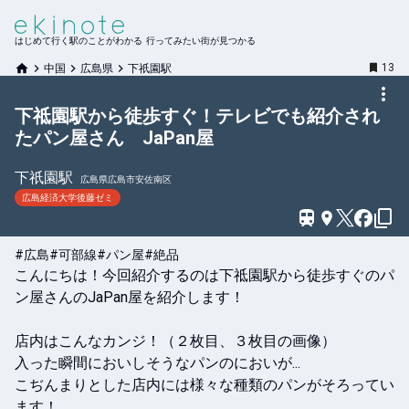
はじめて行く駅のことがわかる 行ってみたい街が見つかる
13
中国
広島県
下祇園駅
下祗園駅から徒歩すぐ！テレビでも紹介され
たパン屋さん JaPan屋
下祇園
駅
広島県広島市安佐南区
広島経済大学後藤ゼミ
#広島
#可部線
#パン屋
#絶品
こんにちは！今回紹介するのは下祗園駅から徒歩すぐのパ
ン屋さんのJaPan屋を紹介します！

店内はこんなカンジ！（２枚目、３枚目の画像）

入った瞬間においしそうなパンのにおいが...

こぢんまりとした店内には様々な種類のパンがそろってい
ます！
