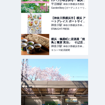
のバラが咲き誇る！ 横浜で
体験する非日常の癒やし空
平沼橋
駅
神奈川県横浜市西区
間
GardenStory (ガーデンストーリー)
【神奈川県横浜市】横浜 ア
ートグレイス ポートサイド
ヴィラ×HACCIのコラボメ
神奈川
駅
神奈川県横浜市神奈
ニューが登場！
STRAIGHT PRESS
川区
横浜・鶴屋町に居酒屋「焼
鳥と蕎麦 英治」 そば店が
営む「焼き鳥酒場」
神奈川
駅
神奈川県横浜市神奈
ヨコハマ経済新聞
川区