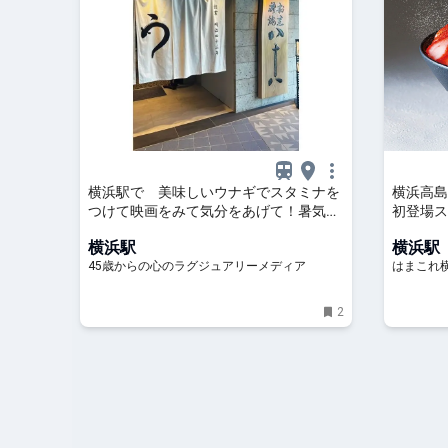
横浜駅で 美味しいウナギでスタミナを
横浜高島
つけて映画をみて気分をあげて！暑気払
初登場ス
いな一日
メまで約
横浜駅
横浜駅
45歳からの心のラグジュアリーメディア
はまこれ
2