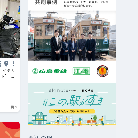
 イタリ
ド” デ
2