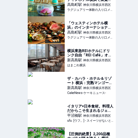
「マリー・アントワネッ
高島町
駅
神奈川県横浜市西区
ト・スタイル」とコラボし
ラグジュアリー体験の入り口メディア
たアフタヌーンティーが開
催中【実食レポート】
「ウェスティンホテル横
浜」のインターナショナル
ビュッフェレストランがオ
高島町
駅
神奈川県横浜市西区
ープン1周年！記念ビュッ
ラグジュアリー体験の入り口メディア
フェを堪能
横浜東急REIホテルにドリ
ンク自由「REI Café」オー
プン！宿泊者無料・ビジタ
新高島
駅
神奈川県横浜市西区
ーも一律1,200円で利用OK |
はまこれ横浜
はまこれ横浜
ザ・カハラ・ホテル＆リゾ
ート 横浜：完熟マンゴー1
玉分のせた「シンパンケー
新高島
駅
神奈川県横浜市西区
キ」など夏季メニュー全2
CakeNews-ケーキニュース-
種、6月1日より4ヵ月展開
イタリア×日本食材。料理人
だからこそ生まれるジェラ
ートと“カリじゅわフレンチ
平沼橋
駅
神奈川県横浜市西区
トースト”に恋して。「è
ufu. [ウフ。] - スイーツがないと始まらないufu.ウフ。
più（エピュウ）」（横浜）
- ufu. [ウフ。]
【圧倒的絶景】2,200品種