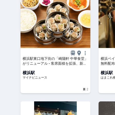
横浜駅東口地下街の「崎陽軒 中華食堂」
横浜ベイ
がリニューアル - 客席面積を拡張、新メ
無料配布
ニュー「シウマイ大満足定食」も
館内一部
横浜駅
横浜駅
マイナビニュース
はまこれ
2