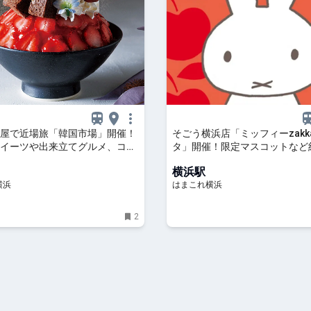
屋で近場旅「韓国市場」開催！
そごう横浜店「ミッフィーzakk
イーツや出来立てグルメ、コス
タ」開催！限定マスコットなど約
30ブランド集結 | はまこれ横浜
のグッズやフォトスポットも | 
横浜駅
横浜
横浜
はまこれ横浜
2