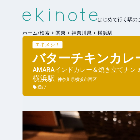
はじめて行く駅の
ホーム/検索
関東
神奈川県
横浜駅
エキメシ！
バターチキンカレ
AMARAインドカレー＆焼き立てナン
横浜
駅
神奈川県横浜市西区
遊び