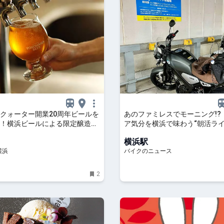
クォーター開業20周年ビールを
あのファミレスでモーニング!?
！横浜ビールによる限定醸造、
ア気分を横浜で味わう“朝活ライ
店舗で樽生も | はまこれ横浜
イドリップ通信Vol.56
横浜駅
横浜
バイクのニュース
2