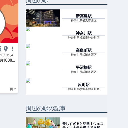
周辺の駅
新高島
駅
神奈川県横浜市西区
神奈川
駅
神奈川県横浜市神奈川区
高島町
駅
aフェス
神奈川県横浜市西区
1000点
はまこれ
平沼橋
駅
神奈川県横浜市西区
反町
駅
2
神奈川県横浜市神奈川区
周辺の駅の記事
美しすぎると話題！ウェス
ティンホテル横浜で展覧会