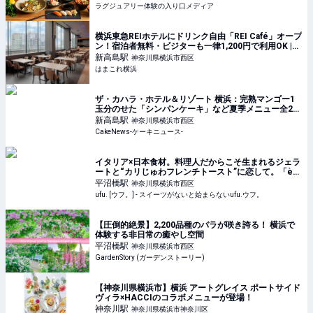
ラグジュアリー体験の入り口メディア
横浜東急REIホテルにドリンク自由「REI Café」オープ
ン！宿泊者無料・ビジターも一律1,200円で利用OK |
はまこれ横浜
新高島
駅
神奈川県横浜市西区
はまこれ横浜
ザ・カハラ・ホテル＆リゾート 横浜：完熟マンゴー1
玉分のせた「シンパンケーキ」など夏季メニュー全2
種、6月1日より4ヵ月展開
新高島
駅
神奈川県横浜市西区
CakeNews-ケーキニュース-
イタリア×日本食材。料理人だからこそ生まれるジェラ
ートと“カリじゅわフレンチトースト”に恋して。「è
più（エピュウ）」（横浜） - ufu. [ウフ。]
平沼橋
駅
神奈川県横浜市西区
ufu. [ウフ。] - スイーツがないと始まらないufu.ウフ。
【圧倒的絶景】2,200品種のバラが咲き誇る！ 横浜で
体験する非日常の癒やし空間
平沼橋
駅
神奈川県横浜市西区
GardenStory (ガーデンストーリー)
【神奈川県横浜市】横浜 アートグレイス ポートサイド
ヴィラ×HACCIのコラボメニューが登場！
神奈川
駅
神奈川県横浜市神奈川区