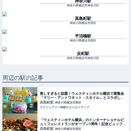
神奈川
駅
神奈川県横浜市神奈川区
高島町
駅
神奈川県横浜市西区
平沼橋
駅
神奈川県横浜市西区
反町
駅
神奈川県横浜市神奈川区
周辺の駅の記事
美しすぎると話題！ウェスティンホテル横浜で展覧会
「マリー・アントワネット・スタイル」とコラボした
アフタヌーンティーが開催中【実食レポート】
高島町
駅
神奈川県横浜市西区
ラグジュアリー体験の入り口メディア
「ウェスティンホテル横浜」のインターナショナルビ
ュッフェレストランがオープン1周年！記念ビュッフェ
を堪能
高島町
駅
神奈川県横浜市西区