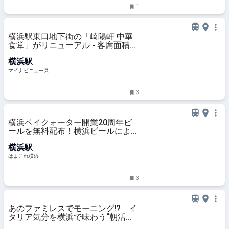
1
横浜駅東口地下街の「崎陽軒 中華
食堂」がリニューアル - 客席面積を
拡張、新メニュー「シウマイ大満足
横浜駅
定食」も
マイナビニュース
3
横浜ベイクォーター開業20周年ビ
ールを無料配布！横浜ビールによる
限定醸造、館内一部店舗で樽生も |
横浜駅
はまこれ横浜
はまこれ横浜
3
あのファミレスでモーニング!? イ
タリア気分を横浜で味わう“朝活ラ
イド” デイドリップ通信Vol.56