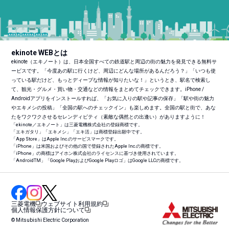
ekinote WEBとは
ekinote（エキノート）は、日本全国すべての鉄道駅と周辺の街の魅力を発見できる無料サ
ービスです。「今度あの駅に行くけど、周辺にどんな場所があるんだろう？」「いつも使
っている駅だけど、もっとディープな情報が知りたいな！」というとき、駅名で検索し
て、観光・グルメ・買い物・交通などの情報をまとめてチェックできます。iPhone /
Androidアプリをインストールすれば、「お気に入りの駅や記事の保存」「駅や街の魅力
やエキメシの投稿」「全国の駅へのチェックイン」も楽しめます。全国の駅と街で、あな
たをワクワクさせるセレンディピティ（素敵な偶然との出逢い）がありますように！
「ekinote／エキノート」は三菱電機株式会社の登録商標です。
「エキガタリ」「エキメシ」「エキ活」は商標登録出願中です。
「App Store」はApple Inc.のサービスマークです。
「iPhone」は米国およびその他の国で登録されたApple Inc.の商標です。
「iPhone」の商標はアイホン株式会社のライセンスに基づき使用されています。
「Android
TM
」「Google PlayおよびGoogle Playロゴ」はGoogle LLCの商標です。
三菱電機
ウェブサイト利用規約
個人情報保護方針について
© Mitsubishi Electric Corporation