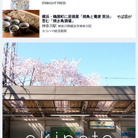
STRAIGHT PRESS
横浜・鶴屋町に居酒屋「焼鳥と蕎麦 英治」 そば店が
営む「焼き鳥酒場」
神奈川
駅
神奈川県横浜市神奈川区
ヨコハマ経済新聞