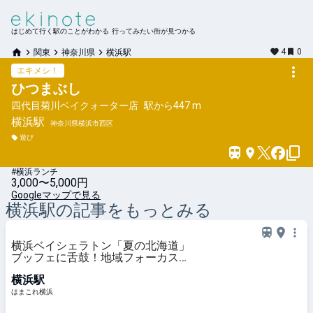
はじめて行く駅のことがわかる 行ってみたい街が見つかる
4
0
関東
神奈川県
横浜駅
エキメシ！
ひつまぶし
四代目菊川ベイクォーター店
駅から
447 m
横浜
駅
神奈川県横浜市西区
遊び
#横浜ランチ
3,000〜5,000円
Googleマップで見る
横浜
駅の記事をもっとみる
横浜ベイシェラトン「夏の北海道」
ブッフェに舌鼓！地域フォーカスで
食を深掘り・名物多く興奮の無限ル
横浜駅
ープ | はまこれ横浜
はまこれ横浜