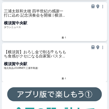
三浦太鼓和太穂 四半世紀の感謝一
打に込め 記念演奏会を開催 | 横須
賀・三浦 | タウンニュース
横須賀中央駅
タウンニュース
4
【横須賀】おろし金で削る!? もちも
ち食感がクセになる自家製パスタ
Osteria Il giglio｜地元良品
横須賀中央駅
JOURNEY-三浦半島篇-
地元良品JOURNEY-三浦半島篇-
4