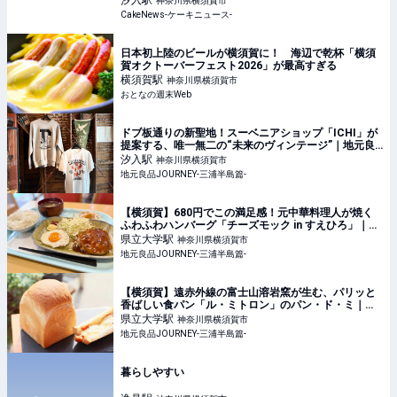
汐入
駅
神奈川県横須賀市
CakeNews-ケーキニュース-
日本初上陸のビールが横須賀に！ 海辺で乾杯「横須
賀オクトーバーフェスト2026」が最高すぎる
横須賀
駅
神奈川県横須賀市
おとなの週末Web
ドブ板通りの新聖地！スーベニアショップ「ICHI」が
提案する、唯一無二の“未来のヴィンテージ”｜地元良
品JOURNEY-三浦半島篇-
汐入
駅
神奈川県横須賀市
地元良品JOURNEY-三浦半島篇-
【横須賀】680円でこの満足感！元中華料理人が焼く
ふわふわハンバーグ「チーズモック in すえひろ」｜地
元良品JOURNEY-三浦半島篇-
県立大学
駅
神奈川県横須賀市
地元良品JOURNEY-三浦半島篇-
【横須賀】遠赤外線の富士山溶岩窯が生む、パリッと
香ばしい食パン「ル・ミトロン」のパン・ド・ミ｜地
元良品JOURNEY-三浦半島篇-
県立大学
駅
神奈川県横須賀市
地元良品JOURNEY-三浦半島篇-
暮らしやすい