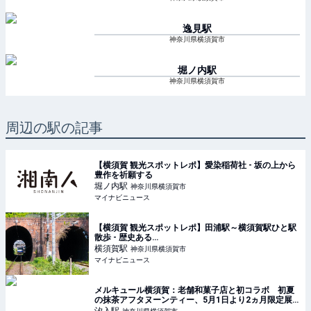
逸見
駅
神奈川県横須賀市
堀ノ内
駅
神奈川県横須賀市
周辺の駅の記事
【横須賀 観光スポットレポ】愛染稲荷社 - 坂の上から
豊作を祈願する
堀ノ内
駅
神奈川県横須賀市
マイナビニュース
【横須賀 観光スポットレポ】田浦駅～横須賀駅ひと駅
散歩 - 歴史ある…
横須賀
駅
神奈川県横須賀市
マイナビニュース
メルキュール横須賀：老舗和菓子店と初コラボ 初夏
の抹茶アフタヌーンティー、5月1日より2ヵ月限定展
開