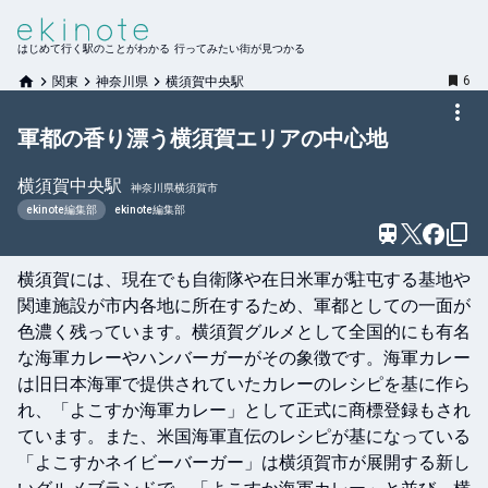
はじめて行く駅のことがわかる 行ってみたい街が見つかる
6
関東
神奈川県
横須賀中央駅
軍都の香り漂う横須賀エリアの中心地
横須賀中央
駅
神奈川県横須賀市
ekinote編集部
ekinote編集部
横須賀には、現在でも自衛隊や在日米軍が駐屯する基地や
関連施設が市内各地に所在するため、軍都としての一面が
色濃く残っています。横須賀グルメとして全国的にも有名
な海軍カレーやハンバーガーがその象徴です。海軍カレー
は旧日本海軍で提供されていたカレーのレシピを基に作ら
れ、「よこすか海軍カレー」として正式に商標登録もされ
ています。また、米国海軍直伝のレシピが基になっている
「よこすかネイビーバーガー」は横須賀市が展開する新し