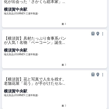
化が出会った「さかくら総本家」の
絶品どら焼き｜地元良品JOURNEY-
横須賀中央駅
三浦半島篇-
地元良品JOURNEY-三浦半島篇-
4
【横須賀】具材たっぷり食事系パン
が人気！名物「ベーコーン」誕生の
秘密とは？｜つきパン｜地元良品
横須賀中央駅
JOURNEY-三浦半島篇-
地元良品JOURNEY-三浦半島篇-
3
【横須賀】花と写真で人生を残す。
老舗花屋「花う」が手がけたセルフ
フォトスタジオ「CACTUS」｜地元
横須賀中央駅
良品JOURNEY-三浦半島篇-
地元良品JOURNEY-三浦半島篇-
3