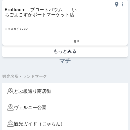
Brotbaum ブロートバウム い
ちごよこすかポートマーケット店 -
いろいろなお店を600店掲載！横須
賀のお店を探すならヨコスカイチバ
ン
ヨコスカイチバン
8
もっとみる
マチ
観光名所・ランドマーク
どぶ板通り商店街
ヴェルニー公園
観光ガイド（じゃらん）