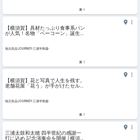
4
【横須賀】具材たっぷり食事系パン
が人気！名物「ベーコーン」誕生の
秘密とは？｜つきパン｜地元良品
JOURNEY-三浦半島篇-
地元良品JOURNEY-三浦半島篇-
3
【横須賀】花と写真で人生を残す。
老舗花屋「花う」が手がけたセルフ
フォトスタジオ「CACTUS」｜地元
良品JOURNEY-三浦半島篇-
地元良品JOURNEY-三浦半島篇-
3
三浦太鼓和太穂 四半世紀の感謝一
打に込め 記念演奏会を開催 | 横須