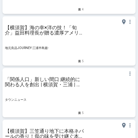
4
【横須賀】海の幸×洋の技！「旬
介」益田料理長が贈る濃厚アメリケ
ーヌパスタ｜地元良品JOURNEY-三
浦半島篇-
地元良品JOURNEY-三浦半島篇-
5
「関係人口」新しい間口 継続的に
関わる人を創出 | 横須賀・三浦 | タ
ウンニュース
タウンニュース
5
【横須賀】三笠通り地下に本格ネパ
ールの香り！母の味を受け継ぐ本格