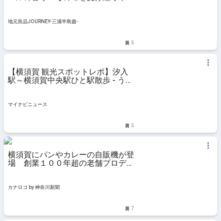
カレー「ニルヴァーナ」｜地元良品
JOURNEY-三浦半島篇-
地元良品JOURNEY-三浦半島篇-
5
【横須賀 観光スポットレポ】汐入
駅～横須賀中央駅ひと駅散歩 - う
ら…
マイナビニュース
5
横須賀にパンやカレーの自販機が登
場 創業１００年超の老舗プロデュ
ース | カナロコ by 神奈川新聞
カナロコ by 神奈川新聞
7