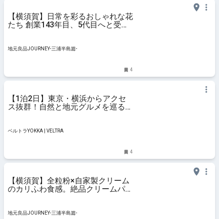
【横須賀】日常を彩るおしゃれな花
たち 創業143年目、5代目へと受け
継がれる老舗生花店「花う」｜地元
良品JOURNEY-三浦半島篇-
地元良品JOURNEY-三浦半島篇-
4
【1泊2日】東京・横浜からアクセ
ス抜群！自然と地元グルメを巡る横
須賀リフレッシュ旅へ 旅行・おで
かけ・趣味のアイデアで日常を豊か
に楽しく ベルトラYOKKA | VELTRA
ベルトラYOKKA | VELTRA
4
【横須賀】全粒粉×自家製クリーム
のカリふわ食感。絶品クリームパン
が人気の「つきパン」｜地元良品
JOURNEY-三浦半島篇-
地元良品JOURNEY-三浦半島篇-