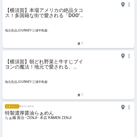
【横須賀】本場アメリカの絶品タコ
ス！多国籍な街で愛される「DOO's
DELI」｜地元良品JOURNEY-三浦半
島篇-
地元良品JOURNEY-三浦半島篇-
7
【横須賀】朝どれ野菜と牛すじブイ
ヨンの魔法！地元で愛される、
YOKOSUKAスパイシーカレー｜地
元良品JOURNEY-三浦半島篇-
地元良品JOURNEY-三浦半島篇-
7
駅から143 m
エキメシ！
特製濃厚醤油らぁめん
らぁ麺 善治 ｰZENJIｰ 本店 RAMEN ZENJI