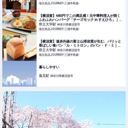
地元良品JOURNEY-三浦半島篇-
【横須賀】680円でこの満足感！元中華料理人が焼く
ふわふわハンバーグ「チーズモック in すえひろ」｜地
元良品JOURNEY-三浦半島篇-
県立大学
駅
神奈川県横須賀市
地元良品JOURNEY-三浦半島篇-
【横須賀】遠赤外線の富士山溶岩窯が生む、パリッと
香ばしい食パン「ル・ミトロン」のパン・ド・ミ｜地
元良品JOURNEY-三浦半島篇-
県立大学
駅
神奈川県横須賀市
地元良品JOURNEY-三浦半島篇-
暮らしやすい
逸見
駅
神奈川県横須賀市