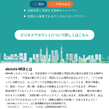
〇〇電鉄
△△市観光協会
▶ 沿線住民と共創する投稿キャンペーン
▶ 全国から集客できるデジタルスタンプラリー
ビジネスアカウントについて詳しくはこちら
ekinote WEBとは
ekinote（エキノート）は、日本全国すべての鉄道駅と周辺の街の魅力を発見できる無料サ
ービスです。「今度あの駅に行くけど、周辺にどんな場所があるんだろう？」「いつも使
っている駅だけど、もっとディープな情報が知りたいな！」というとき、駅名で検索し
て、観光・グルメ・買い物・交通などの情報をまとめてチェックできます。iPhone /
Androidアプリをインストールすれば、「お気に入りの駅や記事の保存」「駅や街の魅力
やエキメシの投稿」「全国の駅へのチェックイン」も楽しめます。全国の駅と街で、あな
たをワクワクさせるセレンディピティ（素敵な偶然との出逢い）がありますように！
「ekinote／エキノート」は三菱電機株式会社の登録商標です。
「エキガタリ」「エキメシ」「エキ活」は商標登録出願中です。