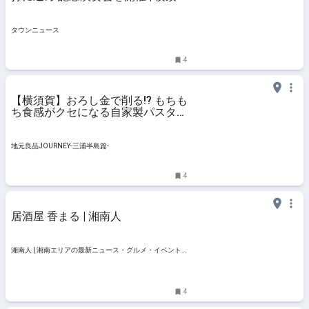
賀・三浦 | タウンニュース
タウンニュース
4
【横須賀】おろし金で削る!? もちも
ち食感がクセになる自家製パスタ
Osteria Il giglio｜地元良品
JOURNEY-三浦半島篇-
地元良品JOURNEY-三浦半島篇-
4
居酒屋 香まる | 湘南人
湘南人 | 湘南エリアの最新ニュース・グルメ・イベント
穴場情報満載！
4