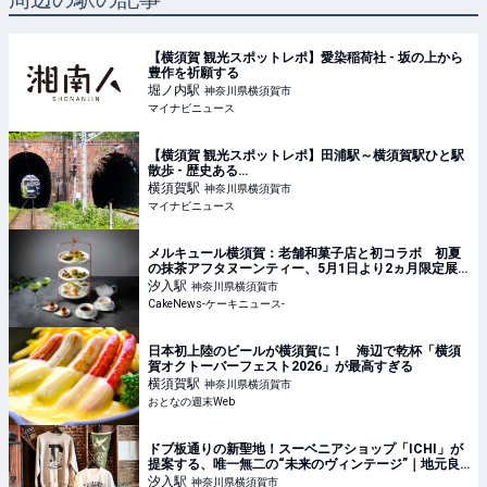
【横須賀 観光スポットレポ】愛染稲荷社 - 坂の上から
豊作を祈願する
堀ノ内
駅
神奈川県横須賀市
マイナビニュース
【横須賀 観光スポットレポ】田浦駅～横須賀駅ひと駅
散歩 - 歴史ある…
横須賀
駅
神奈川県横須賀市
マイナビニュース
メルキュール横須賀：老舗和菓子店と初コラボ 初夏
の抹茶アフタヌーンティー、5月1日より2ヵ月限定展
開
汐入
駅
神奈川県横須賀市
CakeNews-ケーキニュース-
日本初上陸のビールが横須賀に！ 海辺で乾杯「横須
賀オクトーバーフェスト2026」が最高すぎる
横須賀
駅
神奈川県横須賀市
おとなの週末Web
ドブ板通りの新聖地！スーベニアショップ「ICHI」が
提案する、唯一無二の“未来のヴィンテージ”｜地元良
品JOURNEY-三浦半島篇-
汐入
駅
神奈川県横須賀市