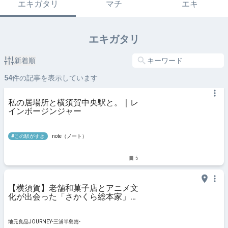
エキガタリ
マチ
エキ
エキガタリ
新着順
54
件の記事を表示しています
私の居場所と横須賀中央駅と。｜レ
インボージンジャー
#この駅がすき
note（ノート）
5
【横須賀】老舗和菓子店とアニメ文
化が出会った「さかくら総本家」の
絶品どら焼き｜地元良品JOURNEY-
三浦半島篇-
地元良品JOURNEY-三浦半島篇-