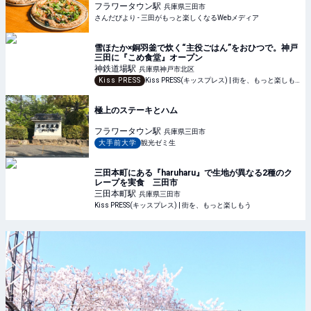
場♪ | さんだびより - 三田がもっと楽しくなるWebメデ
フラワータウン
駅
兵庫県三田市
ィア
さんだびより - 三田がもっと楽しくなるWebメディア
雪ほたか×銅羽釜で炊く“主役ごはん”をおひつで。神戸
三田に『こめ食堂』オープン
神鉄道場
駅
兵庫県神戸市北区
Kiss PRESS
Kiss PRESS(キッスプレス) | 街を、もっと楽しもう
極上のステーキとハム
フラワータウン
駅
兵庫県三田市
大手前大学
観光ゼミ生
三田本町にある『haruharu』で生地が異なる2種のク
レープを実食 三田市
三田本町
駅
兵庫県三田市
Kiss PRESS(キッスプレス) | 街を、もっと楽しもう