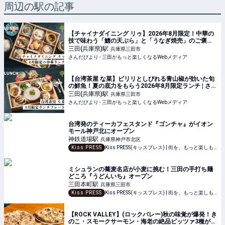
周辺の駅の記事
【チャイナダイニング リゥ】2026年8月限定！中華の
技で味わう「鱧の天ぷら」と「うなぎ焼売」のご褒美
ランチ | さんだびより - 三田がもっと楽しくなるWeb
三田(兵庫県)
駅
兵庫県三田市
メディア
さんだびより - 三田がもっと楽しくなるWebメディア
【台湾茶屋 な菜】ピリリとしびれる青山椒が効いた旬
の鮮魚！夏の底力をもらう2026年8月限定ランチ | さん
だびより - 三田がもっと楽しくなるWebメディア
三田(兵庫県)
駅
兵庫県三田市
さんだびより - 三田がもっと楽しくなるWebメディア
台湾発のティーカフェスタンド『ゴンチャ』がイオン
モール神戸北にオープン
神鉄道場
駅
兵庫県神戸市北区
Kiss PRESS
Kiss PRESS(キッスプレス) | 街を、もっと楽しもう
ミシュランの蕎麦名店が小麦に挑む！三田の手打ち麺
どころ『うどんいち』オープン
三田本町
駅
兵庫県三田市
Kiss PRESS
Kiss PRESS(キッスプレス) | 街を、もっと楽しもう
【ROCK VALLEY】(ロックバレー)秋の味覚が爆発！き
のこ・スモークサーモン・海老の絶品ピッツァ3種が登