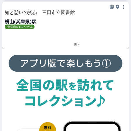
知と憩いの拠点 三田市立図書館
横山(兵庫県)駅
神鉄沿線モヨウガエ
2