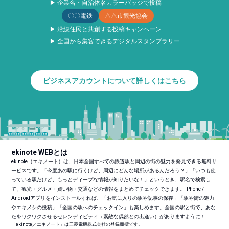
▶ 企業名・自治体名カラーバッジで投稿
〇〇電鉄
△△市観光協会
▶ 沿線住民と共創する投稿キャンペーン
▶ 全国から集客できるデジタルスタンプラリー
ビジネスアカウントについて詳しくはこちら
ekinote WEBとは
ekinote（エキノート）は、日本全国すべての鉄道駅と周辺の街の魅力を発見できる無料サ
ービスです。「今度あの駅に行くけど、周辺にどんな場所があるんだろう？」「いつも使
っている駅だけど、もっとディープな情報が知りたいな！」というとき、駅名で検索し
て、観光・グルメ・買い物・交通などの情報をまとめてチェックできます。iPhone /
Androidアプリをインストールすれば、「お気に入りの駅や記事の保存」「駅や街の魅力
やエキメシの投稿」「全国の駅へのチェックイン」も楽しめます。全国の駅と街で、あな
たをワクワクさせるセレンディピティ（素敵な偶然との出逢い）がありますように！
「ekinote／エキノート」は三菱電機株式会社の登録商標です。