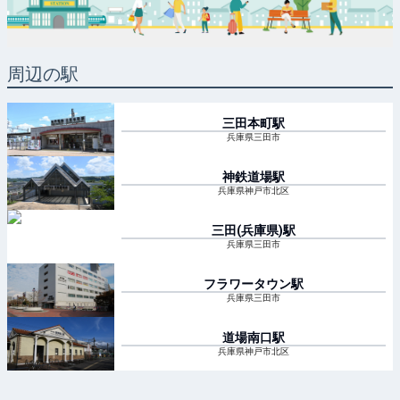
周辺の駅
三田本町
駅
兵庫県三田市
神鉄道場
駅
兵庫県神戸市北区
三田(兵庫県)
駅
兵庫県三田市
フラワータウン
駅
兵庫県三田市
道場南口
駅
兵庫県神戸市北区