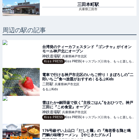
三田本町
駅
兵庫県三田市
周辺の駅の記事
台湾発のティーカフェスタンド『ゴンチャ』がイオン
モール神戸北にオープン
神鉄道場
駅
兵庫県神戸市北区
Kiss PRESS
Kiss PRESS(キッスプレス) | 街を、もっと楽しもう
電車で行ける神戸市北区のいちご狩り！まぼろしの“二
郎いちご”食べ放題がおすすめ | るるぶKids
二郎
駅
兵庫県神戸市北区
るるぶKids
雪ほたか×銅羽釜で炊く“主役ごはん”をおひつで。神戸
三田に『こめ食堂』オープン
神鉄道場
駅
兵庫県神戸市北区
Kiss PRESS
Kiss PRESS(キッスプレス) | 街を、もっと楽しもう
176号線ぞい上山口「だしと麺」の『海老香る鶏と鳴
門鯛の味噌ラーメン』【やじきたグルメ】