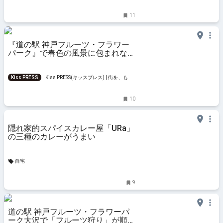
と楽しもう
11
『道の駅 神戸フルーツ・フラワー
パーク』で春色の風景に包まれなが
ら心ほどける散策
Kiss PRESS
Kiss PRESS(キッスプレス) | 街を、もっ
と楽しもう
10
隠れ家的スパイスカレー屋「URa」
の三種のカレーがうまい
自宅
9
道の駅 神戸フルーツ・フラワーパ
ーク大沢で「フルーツ狩り」が順次