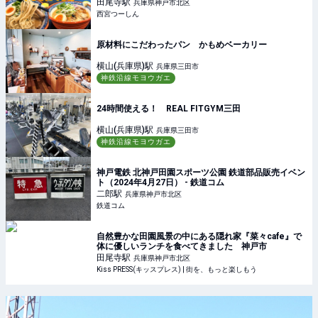
田尾寺
駅
兵庫県神戸市北区
西宮つーしん
原材料にこだわったパン かもめベーカリー
横山(兵庫県)
駅
兵庫県三田市
神鉄沿線モヨウガエ
24時間使える！ REAL FITGYM三田
横山(兵庫県)
駅
兵庫県三田市
神鉄沿線モヨウガエ
神戸電鉄 北神戸田園スポーツ公園 鉄道部品販売イベン
ト（2024年4月27日） - 鉄道コム
二郎
駅
兵庫県神戸市北区
鉄道コム
自然豊かな田園風景の中にある隠れ家『菜々cafe』で
体に優しいランチを食べてきました 神戸市
田尾寺
駅
兵庫県神戸市北区
Kiss PRESS(キッスプレス) | 街を、もっと楽しもう