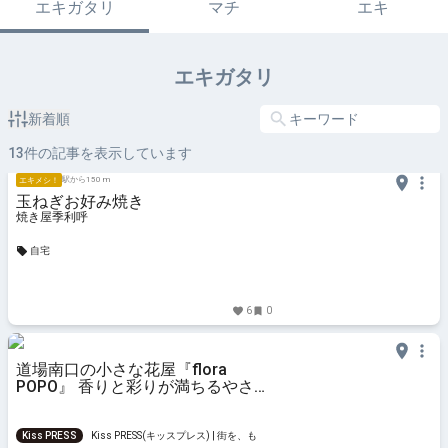
エキガタリ
マチ
エキ
エキガタリ
新着順
13
件の記事を表示しています
駅から150 m
エキメシ！
玉ねぎお好み焼き
焼き屋季利呼
自宅
6
0
道場南口の小さな花屋『flora
POPO』 香りと彩りが満ちるやさし
い時間
Kiss PRESS
Kiss PRESS(キッスプレス) | 街を、もっ