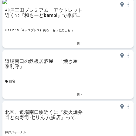
神戸三田プレミアム・アウトレット
近くの『和もーどbambi』で季節御
膳を堪能 神戸市
Kiss PRESS(キッスプレス) | 街を、もっと楽しもう
3
道場南口の鉄板居酒屋 「焼き屋
季利呼」
自宅
2
北区、道場南口駅近くに『炭火焼弁
当と肉寿司 七りん 八多店』ってい
うお弁当屋さんができてる | 神戸ジ
ャーナル
神戸ジャーナル