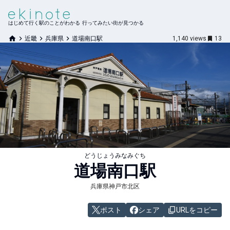
はじめて行く駅のことがわかる 行ってみたい街が見つかる
近畿
兵庫県
道場南口駅
1,140
views
13
どうじょうみなみぐち
道場南口
駅
兵庫県神戸市北区
ポスト
シェア
URLをコピー