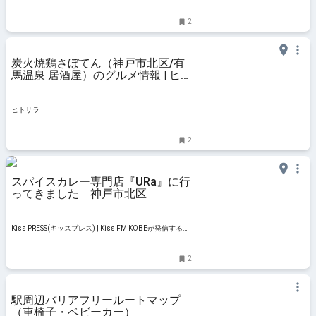
2
炭火焼鶏さぼてん（神戸市北区/有
馬温泉 居酒屋）のグルメ情報 | ヒト
サラ
ヒトサラ
2
スパイスカレー専門店『URa』に行
ってきました 神戸市北区
Kiss PRESS(キッスプレス) | Kiss FM KOBEが発信する地
域情報サイト
2
駅周辺バリアフリールートマップ
（車椅子・ベビーカー）