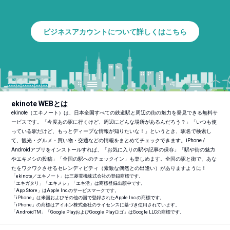
ビジネスアカウントについて詳しくはこちら
ekinote WEBとは
ekinote（エキノート）は、日本全国すべての鉄道駅と周辺の街の魅力を発見できる無料サ
ービスです。「今度あの駅に行くけど、周辺にどんな場所があるんだろう？」「いつも使
っている駅だけど、もっとディープな情報が知りたいな！」というとき、駅名で検索し
て、観光・グルメ・買い物・交通などの情報をまとめてチェックできます。iPhone /
Androidアプリをインストールすれば、「お気に入りの駅や記事の保存」「駅や街の魅力
やエキメシの投稿」「全国の駅へのチェックイン」も楽しめます。全国の駅と街で、あな
たをワクワクさせるセレンディピティ（素敵な偶然との出逢い）がありますように！
「ekinote／エキノート」は三菱電機株式会社の登録商標です。
「エキガタリ」「エキメシ」「エキ活」は商標登録出願中です。
「App Store」はApple Inc.のサービスマークです。
「iPhone」は米国およびその他の国で登録されたApple Inc.の商標です。
「iPhone」の商標はアイホン株式会社のライセンスに基づき使用されています。
「Android
TM
」「Google PlayおよびGoogle Playロゴ」はGoogle LLCの商標です。