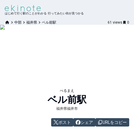
はじめて行く駅のことがわかる 行ってみたい街が見つかる
中部
福井県
ベル前駅
61
views
0
べるまえ
ベル前
駅
福井県福井市
ポスト
シェア
URLをコピー