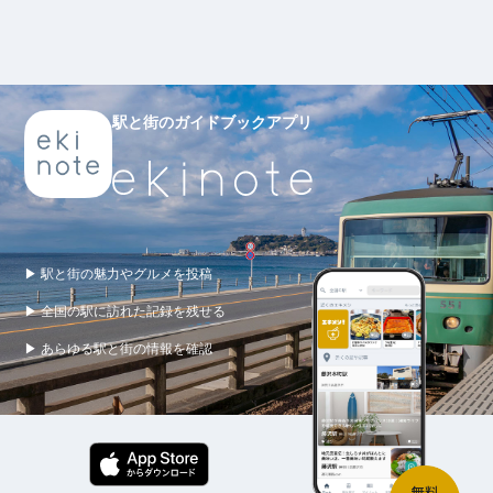
駅と街のガイドブックアプリ
▶ 駅と街の魅力やグルメを投稿
▶ 全国の駅に訪れた記録を残せる
▶ あらゆる駅と街の情報を確認