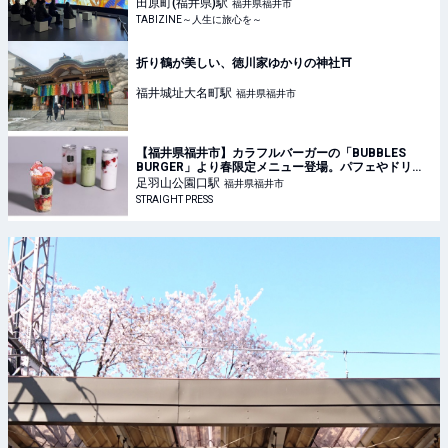
TABIZINE～人生に旅心を～
田原町(福井県)
駅
福井県福井市
TABIZINE～人生に旅心を～
折り鶴が美しい、徳川家ゆかりの神社⛩️
福井城址大名町
駅
福井県福井市
【福井県福井市】カラフルバーガーの「BUBBLES
BURGER」より春限定メニュー登場。パフェやドリン
クなど
足羽山公園口
駅
福井県福井市
STRAIGHT PRESS