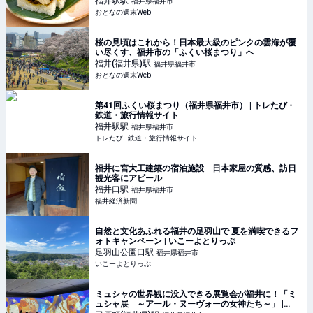
福井駅
駅
福井県福井市
おとなの週末Web
桜の見頃はこれから！日本最大級のピンクの雲海が覆
い尽くす、福井市の「ふくい桜まつり」へ
福井(福井県)
駅
福井県福井市
おとなの週末Web
第41回ふくい桜まつり（福井県福井市） | トレたび -
鉄道・旅行情報サイト
福井駅
駅
福井県福井市
トレたび - 鉄道・旅行情報サイト
福井に宮大工建築の宿泊施設 日本家屋の質感、訪日
観光客にアピール
福井口
駅
福井県福井市
福井経済新聞
自然と文化あふれる福井の足羽山で 夏を満喫できるフ
ォトキャンペーン | いこーよとりっぷ
足羽山公園口
駅
福井県福井市
いこーよとりっぷ
ミュシャの世界観に没入できる展覧会が福井に！「ミ
ュシャ展 ～アール・ヌーヴォーの女神たち～」 |