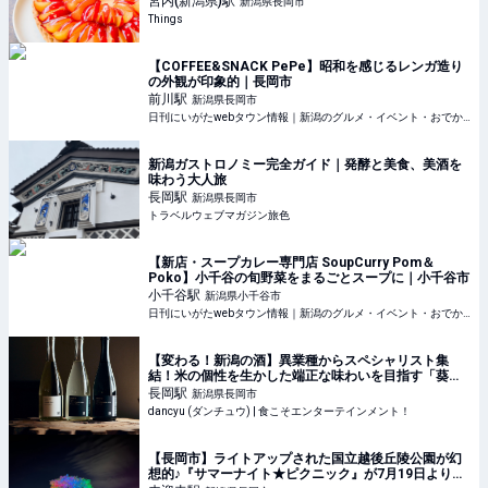
宮内(新潟県)
駅
新潟県長岡市
Things
【COFFEE&SNACK PePe】昭和を感じるレンガ造り
の外観が印象的｜長岡市
前川
駅
新潟県長岡市
日刊にいがたwebタウン情報｜新潟のグルメ・イベント・おでかけ・街ネタを毎日更新
新潟ガストロノミー完全ガイド｜発酵と美食、美酒を
味わう大人旅
長岡
駅
新潟県長岡市
トラベルウェブマガジン旅色
【新店・スープカレー専門店 SoupCurry Pom＆
Poko】小千谷の旬野菜をまるごとスープに｜小千谷市
小千谷
駅
新潟県小千谷市
日刊にいがたwebタウン情報｜新潟のグルメ・イベント・おでかけ・街ネタを毎日更新
【変わる！新潟の酒】異業種からスペシャリスト集
結！米の個性を生かした端正な味わいを目指す「葵酒
造」 | dancyu (ダンチュウ) | 食こそエンターテインメ
長岡
駅
新潟県長岡市
ント！
dancyu (ダンチュウ) | 食こそエンターテインメント！
【長岡市】ライトアップされた国立越後丘陵公園が幻
想的♪『サマーナイト★ピクニック』が7月19日より開