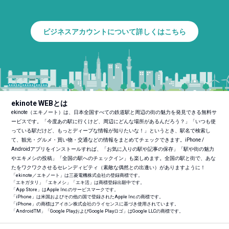
ビジネスアカウントについて詳しくはこちら
ekinote WEBとは
ekinote（エキノート）は、日本全国すべての鉄道駅と周辺の街の魅力を発見できる無料サ
ービスです。「今度あの駅に行くけど、周辺にどんな場所があるんだろう？」「いつも使
っている駅だけど、もっとディープな情報が知りたいな！」というとき、駅名で検索し
て、観光・グルメ・買い物・交通などの情報をまとめてチェックできます。iPhone /
Androidアプリをインストールすれば、「お気に入りの駅や記事の保存」「駅や街の魅力
やエキメシの投稿」「全国の駅へのチェックイン」も楽しめます。全国の駅と街で、あな
たをワクワクさせるセレンディピティ（素敵な偶然との出逢い）がありますように！
「ekinote／エキノート」は三菱電機株式会社の登録商標です。
「エキガタリ」「エキメシ」「エキ活」は商標登録出願中です。
「App Store」はApple Inc.のサービスマークです。
「iPhone」は米国およびその他の国で登録されたApple Inc.の商標です。
「iPhone」の商標はアイホン株式会社のライセンスに基づき使用されています。
「Android
TM
」「Google PlayおよびGoogle Playロゴ」はGoogle LLCの商標です。