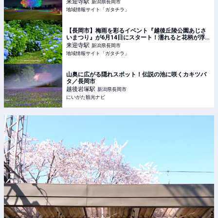
催！「変形自転車」で夜の公園を探検しよう♪ - 地域情
来迎寺
駅
新潟県長岡市
報サイト「ガタチラ」
地域情報サイト「ガタチラ」
【長岡市】梅雨を彩るイベント『越後丘陵公園あじさ
いまつり』が6月14日にスタート！濡れると花柄が浮
き出る「色変わり傘」が可愛らしい♪ - 地域情報サイト
来迎寺
駅
新潟県長岡市
「ガタチラ」
地域情報サイト「ガタチラ」
山奥に広がる隠れスポット！伝説の池に咲くカキツバ
タ／長岡市
越後岩塚
駅
新潟県長岡市
にいがた観光ナビ