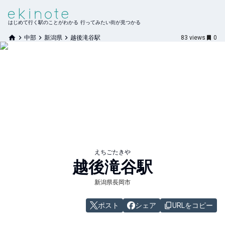
はじめて行く駅のことがわかる 行ってみたい街が見つかる
中部
新潟県
越後滝谷駅
83
views
0
えちごたきや
越後滝谷
駅
新潟県長岡市
ポスト
シェア
URLをコピー