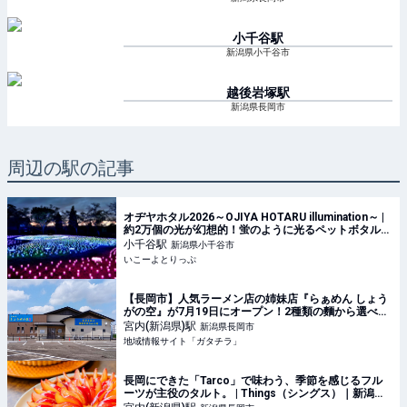
小千谷
駅
新潟県小千谷市
越後岩塚
駅
新潟県長岡市
周辺の駅の記事
オヂヤホタル2026～OJIYA HOTARU illumination～ |
約2万個の光が幻想的！蛍のように光るペットボタルイ
ルミ「オヂヤホタル2026」が新潟・小千谷でスタート
小千谷
駅
新潟県小千谷市
| 新潟県小千谷市 | いこーよとりっぷ
いこーよとりっぷ
【長岡市】人気ラーメン店の姉妹店『らぁめん しょう
がの空』が7月19日にオープン！2種類の麵から選べる
「炙りブラックらぁめん」を食べに行こう♪ - ガタチラ
宮内(新潟県)
駅
新潟県長岡市
｜みんなでつくる街メディア
地域情報サイト「ガタチラ」
長岡にできた「Tarco」で味わう、季節を感じるフル
ーツが主役のタルト。 | Things（シングス）｜新潟の
ローカルなWebマガジン