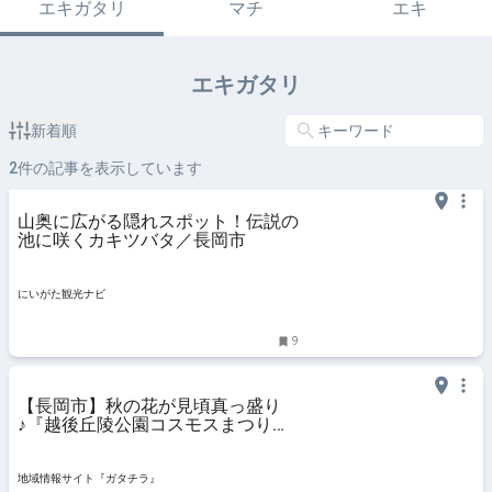
エキガタリ
マチ
エキ
エキガタリ
新着順
2
件の記事を表示しています
山奥に広がる隠れスポット！伝説の
池に咲くカキツバタ／長岡市
にいがた観光ナビ
9
【長岡市】秋の花が見頃真っ盛り
♪『越後丘陵公園コスモスまつり』
が10月29日まで開催中！ - 地域情
報サイト『ガタチラ』
地域情報サイト『ガタチラ』