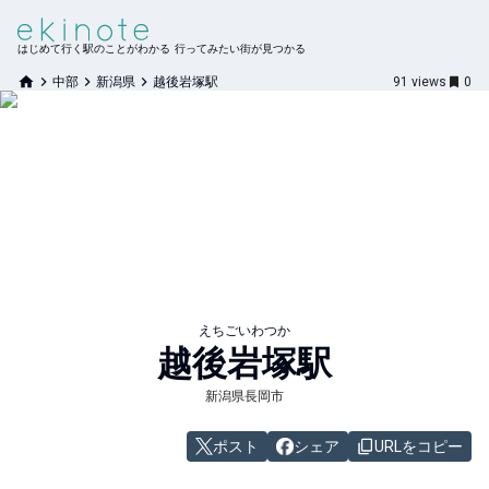
はじめて行く駅のことがわかる 行ってみたい街が見つかる
中部
新潟県
越後岩塚駅
91
views
0
えちごいわつか
越後岩塚
駅
新潟県長岡市
ポスト
シェア
URLをコピー