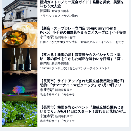
新潟ガストロノミー完全ガイド｜発酵と美食、美酒を
味わう大人旅
長岡
駅
新潟県長岡市
トラベルウェブマガジン旅色
【新店・スープカレー専門店 SoupCurry Pom＆
Poko】小千谷の旬野菜をまるごとスープに｜小千谷市
小千谷
駅
新潟県小千谷市
日刊にいがたwebタウン情報｜新潟のグルメ・イベント・おでかけ・街ネタを毎日更新
【変わる！新潟の酒】異業種からスペシャリスト集
結！米の個性を生かした端正な味わいを目指す「葵酒
造」 | dancyu (ダンチュウ) | 食こそエンターテインメ
長岡
駅
新潟県長岡市
ント！
dancyu (ダンチュウ) | 食こそエンターテインメント！
【長岡市】ライトアップされた国立越後丘陵公園が幻
想的♪『サマーナイト★ピクニック』が7月19日より開
催！「変形自転車」で夜の公園を探検しよう♪ - 地域情
来迎寺
駅
新潟県長岡市
報サイト「ガタチラ」
地域情報サイト「ガタチラ」
【長岡市】梅雨を彩るイベント『越後丘陵公園あじさ
いまつり』が6月14日にスタート！濡れると花柄が浮
き出る「色変わり傘」が可愛らしい♪ - 地域情報サイト
来迎寺
駅
新潟県長岡市
「ガタチラ」
地域情報サイト「ガタチラ」