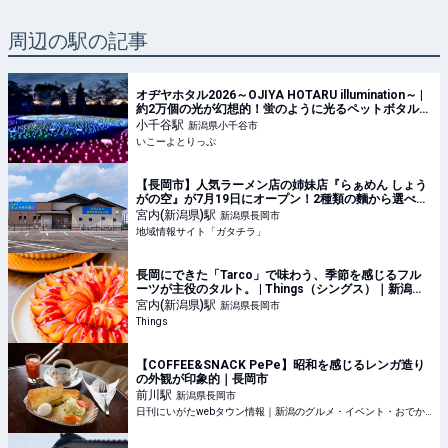
周辺の駅の記事
オヂヤホタル2026～OJIYA HOTARU illumination～ |
約2万個の光が幻想的！蛍のように光るペットボタルイ
ルミ「オヂヤホタル2026」が新潟・小千谷でスタート
小千谷
駅
新潟県小千谷市
| 新潟県小千谷市 | いこーよとりっぷ
いこーよとりっぷ
【長岡市】人気ラーメン店の姉妹店『らぁめん しょう
がの空』が7月19日にオープン！2種類の麵から選べる
「炙りブラックらぁめん」を食べに行こう♪ - ガタチラ
宮内(新潟県)
駅
新潟県長岡市
｜みんなでつくる街メディア
地域情報サイト「ガタチラ」
長岡にできた「Tarco」で味わう、季節を感じるフル
ーツが主役のタルト。 | Things（シングス）｜新潟の
ローカルなWebマガジン
宮内(新潟県)
駅
新潟県長岡市
Things
【COFFEE&SNACK PePe】昭和を感じるレンガ造り
の外観が印象的｜長岡市
前川
駅
新潟県長岡市
日刊にいがたwebタウン情報｜新潟のグルメ・イベント・おでかけ・街ネタを毎日更新