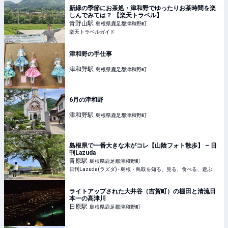
新緑の季節にお茶処・津和野でゆったりお茶時間を楽
しんでみては？ 【楽天トラベル】
青野山
駅
島根県鹿足郡津和野町
楽天トラベルガイド
津和野の手仕事
津和野
駅
島根県鹿足郡津和野町
6月の津和野
津和野
駅
島根県鹿足郡津和野町
島根県で一番大きな木がコレ【山陰フォト散歩】 – 日
刊Lazuda
青原
駅
島根県鹿足郡津和野町
日刊Lazuda(ラズダ) - 島根・鳥取を知る、見る、食べる、遊ぶ、暮らすWebマガジン
ライトアップされた大井谷（吉賀町）の棚田と清流日
本一の高津川
日原
駅
島根県鹿足郡津和野町