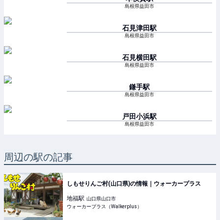
島根県益田市
石見津田
駅
島根県益田市
石見横田
駅
島根県益田市
鎌手
駅
島根県益田市
戸田小浜
駅
島根県益田市
周辺の駅の記事
しもせりんご村(山口県)の情報｜ウォーカープラス
地福
駅
山口県山口市
ウォーカープラス（Walkerplus）