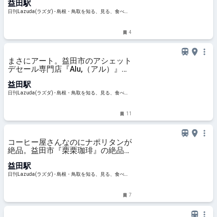
益田駅
Lazuda
日刊Lazuda(ラズダ) - 島根・鳥取を知る、見る、食べ
る、遊ぶ、暮らすWebマガジン
4
まさにアート。益田市のアシェット
デセール専門店『Alu,（アル）』で
珠玉のデザートを – 日刊Lazuda
益田駅
日刊Lazuda(ラズダ) - 島根・鳥取を知る、見る、食べ
る、遊ぶ、暮らすWebマガジン
11
コーヒー屋さんなのにナポリタンが
絶品。益田市『栗栗珈琲』の絶品パ
スタに注目 – 日刊Lazuda
益田駅
日刊Lazuda(ラズダ) - 島根・鳥取を知る、見る、食べ
る、遊ぶ、暮らすWebマガジン
7