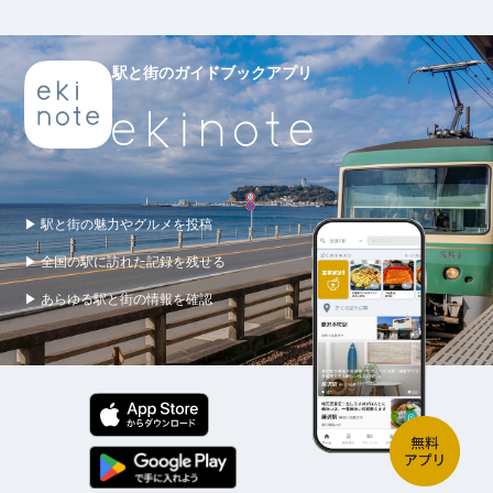
駅と街のガイドブックアプリ
▶ 駅と街の魅力やグルメを投稿
▶ 全国の駅に訪れた記録を残せる
▶ あらゆる駅と街の情報を確認