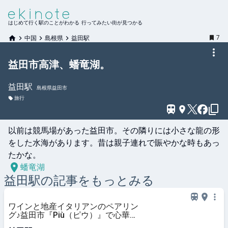
はじめて行く駅のことがわかる 行ってみたい街が見つかる
7
中国
島根県
益田駅
益田市高津、蟠竜湖。
益田
駅
島根県益田市
旅行
以前は競馬場があった益田市。その隣りには小さな龍の形
をした水海があります。昔は親子連れで賑やかな時もあっ
たかな。
蟠竜湖
益田
駅の記事をもっとみる
ワインと地産イタリアンのペアリン
グ♪益田市『Più（ピウ）』で心華や
ぐランチ＆ディナーを – 日刊