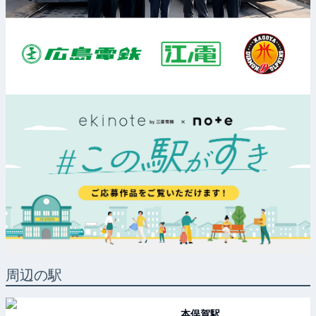
周辺の駅
本俣賀
駅