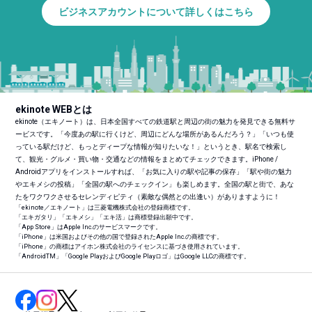
ビジネスアカウントについて詳しくはこちら
ekinote WEBとは
ekinote（エキノート）は、日本全国すべての鉄道駅と周辺の街の魅力を発見できる無料サ
ービスです。「今度あの駅に行くけど、周辺にどんな場所があるんだろう？」「いつも使
っている駅だけど、もっとディープな情報が知りたいな！」というとき、駅名で検索し
て、観光・グルメ・買い物・交通などの情報をまとめてチェックできます。iPhone /
Androidアプリをインストールすれば、「お気に入りの駅や記事の保存」「駅や街の魅力
やエキメシの投稿」「全国の駅へのチェックイン」も楽しめます。全国の駅と街で、あな
たをワクワクさせるセレンディピティ（素敵な偶然との出逢い）がありますように！
「ekinote／エキノート」は三菱電機株式会社の登録商標です。
「エキガタリ」「エキメシ」「エキ活」は商標登録出願中です。
「App Store」はApple Inc.のサービスマークです。
「iPhone」は米国およびその他の国で登録されたApple Inc.の商標です。
「iPhone」の商標はアイホン株式会社のライセンスに基づき使用されています。
「Android
TM
」「Google PlayおよびGoogle Playロゴ」はGoogle LLCの商標です。