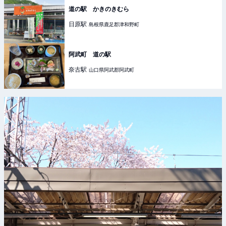
道の駅 かきのきむら
日原
駅
島根県鹿足郡津和野町
阿武町 道の駅
奈古
駅
山口県阿武郡阿武町