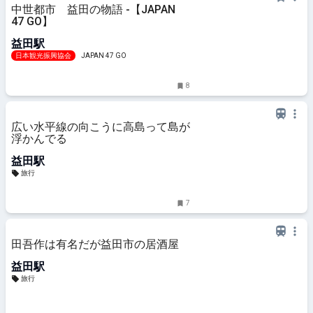
中世都市 益田の物語 -【JAPAN
47 GO】
益田駅
日本観光振興協会
JAPAN 47 GO
8
広い水平線の向こうに高島って島が
浮かんでる
益田駅
旅行
7
田吾作は有名だが益田市の居酒屋
益田駅
旅行