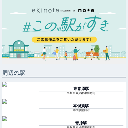
周辺の駅
東青原
駅
島根県鹿足郡津和野町
本俣賀
駅
島根県益田市
青原
駅
島根県鹿足郡津和野町