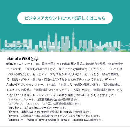
ビジネスアカウントについて詳しくはこちら
ekinote WEBとは
ekinote（エキノート）は、日本全国すべての鉄道駅と周辺の街の魅力を発見できる無料サ
ービスです。「今度あの駅に行くけど、周辺にどんな場所があるんだろう？」「いつも使
っている駅だけど、もっとディープな情報が知りたいな！」というとき、駅名で検索し
て、観光・グルメ・買い物・交通などの情報をまとめてチェックできます。iPhone /
Androidアプリをインストールすれば、「お気に入りの駅や記事の保存」「駅や街の魅力
やエキメシの投稿」「全国の駅へのチェックイン」も楽しめます。全国の駅と街で、あな
たをワクワクさせるセレンディピティ（素敵な偶然との出逢い）がありますように！
「ekinote／エキノート」は三菱電機株式会社の登録商標です。
「エキガタリ」「エキメシ」「エキ活」は商標登録出願中です。
「App Store」はApple Inc.のサービスマークです。
「iPhone」は米国およびその他の国で登録されたApple Inc.の商標です。
「iPhone」の商標はアイホン株式会社のライセンスに基づき使用されています。
「Android
TM
」「Google PlayおよびGoogle Playロゴ」はGoogle LLCの商標です。