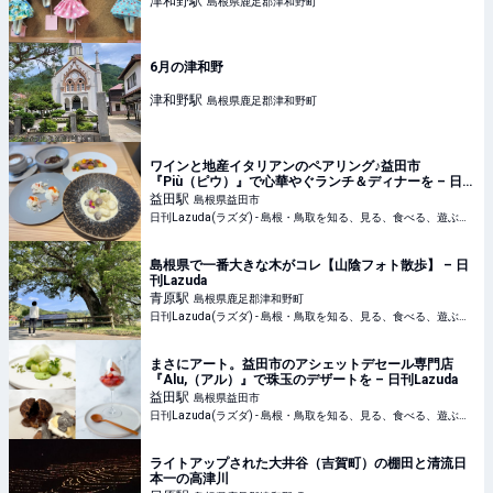
津和野
駅
島根県鹿足郡津和野町
6月の津和野
津和野
駅
島根県鹿足郡津和野町
ワインと地産イタリアンのペアリング♪益田市
『Più（ピウ）』で心華やぐランチ＆ディナーを – 日刊
Lazuda
益田
駅
島根県益田市
日刊Lazuda(ラズダ) - 島根・鳥取を知る、見る、食べる、遊ぶ、暮らすWebマガジン
島根県で一番大きな木がコレ【山陰フォト散歩】 – 日
刊Lazuda
青原
駅
島根県鹿足郡津和野町
日刊Lazuda(ラズダ) - 島根・鳥取を知る、見る、食べる、遊ぶ、暮らすWebマガジン
まさにアート。益田市のアシェットデセール専門店
『Alu,（アル）』で珠玉のデザートを – 日刊Lazuda
益田
駅
島根県益田市
日刊Lazuda(ラズダ) - 島根・鳥取を知る、見る、食べる、遊ぶ、暮らすWebマガジン
ライトアップされた大井谷（吉賀町）の棚田と清流日
本一の高津川