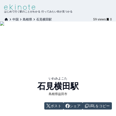
はじめて行く駅のことがわかる 行ってみたい街が見つかる
中国
島根県
石見横田駅
59
views
0
いわみよこた
石見横田
駅
島根県益田市
ポスト
シェア
URLをコピー