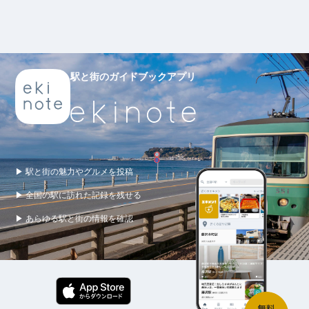
駅と街のガイドブックアプリ
▶ 駅と街の魅力やグルメを投稿
▶ 全国の駅に訪れた記録を残せる
▶ あらゆる駅と街の情報を確認