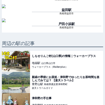
益田
駅
島根県益田市
戸田小浜
駅
島根県益田市
周辺の駅の記事
しもせりんご村(山口県)の情報｜ウォーカープラス
地福
駅
山口県山口市
ウォーカープラス（Walkerplus）
新緑の季節にお茶処・津和野でゆったりお茶時間を楽
しんでみては？ 【楽天トラベル】
青野山
駅
島根県鹿足郡津和野町
楽天トラベルガイド
津和野の手仕事