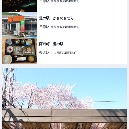
日原
駅
島根県鹿足郡津和野町
道の駅 かきのきむら
日原
駅
島根県鹿足郡津和野町
阿武町 道の駅
奈古
駅
山口県阿武郡阿武町