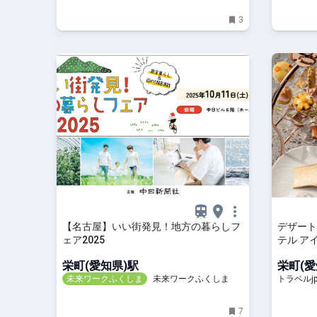
3
【名古屋】いい街発見！地方の暮らしフ
デザート
ェア2025
テル ア
ンティーが
栄町(愛知県)駅
栄町(愛
旅行ガイ
未来ワークふくしま
未来ワークふくしま
トラベルj
7