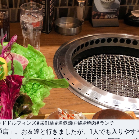
ンドドルフィンズ
#栄町駅
#名鉄瀬戸線
#焼肉
#ランチ
通店」。お友達と行きましたが、1人でも入りやす