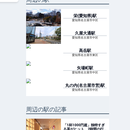
栄(愛知県)
駅
愛知県名古屋市中区
久屋大通
駅
愛知県名古屋市中区
高岳
駅
愛知県名古屋市東区
矢場町
駅
愛知県名古屋市中区
丸の内(名古屋市営)
駅
愛知県名古屋市中区
周辺の駅の記事
「1杯1000円超」独特すぎ
る茶がヒット、2時間の行