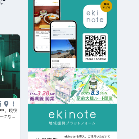
に
催中。現役
ークな会