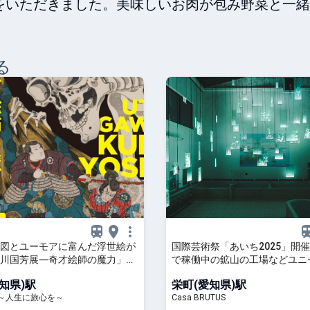
をいただきました。美味しいお肉が包み野菜と一緒
る
図とユーモアに富んだ浮世絵が
国際芸術祭「あいち2025」開
川国芳展―奇才絵師の魔力」開
で稼働中の鉱山の工場などユニ
美術館 | TABIZINE～人生に旅
場も話題です。
知県)駅
栄町(愛知県)駅
NE～人生に旅心を～
Casa BRUTUS