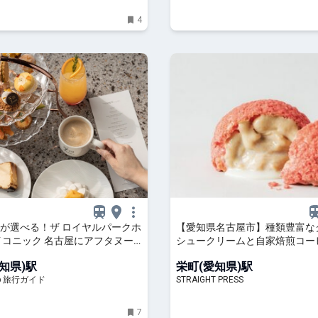
4
が選べる！ザ ロイヤルパークホ
【愛知県名古屋市】種類豊富な
イコニック 名古屋にアフタヌー
シュークリームと自家焙煎コー
新登場 | 愛知県 | トラベルjp
門店「PUPPY choux＆coffe
知県)駅
栄町(愛知県)駅
ド
p 旅行ガイド
STRAIGHT PRESS
7