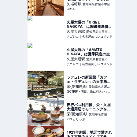
列も…“名古屋の主婦”が誘
矢場町
駅
愛知県名古屋市中区
致した“日本初上陸カフ
CREA
ェ”の正体
久屋大通の「ORIBE
NAGOYA」は陶磁器屋併設
のおしゃれカフェ
久屋大通
駅
愛知県名古屋市中
ナゴレコ｜名古屋めしレコメンド
区
久屋大通の「AMATO
HISAYA」は夏季限定の生
桃かき氷店
久屋大通
駅
愛知県名古屋市中
ナゴレコ｜名古屋めしレコメンド
区
ラデュレの新業態「カフ
ェ・ラデュレ」の日本第一
号店が名古屋ラシックにオ
栄(愛知県)
駅
愛知県名古屋市
ープン - GOTRIP!
GOTRIP! - 明日、旅に行きたくなるメディア
中区
夜行バス利用後、栄・久屋
大通周辺でモーニングを食
べるならここ！ レトロな純
栄(愛知県)
駅
愛知県名古屋市
喫茶やコーヒーにこだわっ
バスとりっぷ
中区
たカフェを紹介
1921年創業、地元で愛され
る名古屋のうどん店で食べ