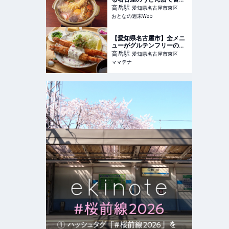
る味噌煮込みうどんは昔な
高岳
駅
愛知県名古屋市東区
がらの味で最高だった
おとなの週末Web
【愛知県名古屋市】全メニ
ューがグルテンフリーの和
食定食店「みちのり亭」名
高岳
駅
愛知県名古屋市東区
古屋・泉に2号店オープン |
ママテナ
ママテナ