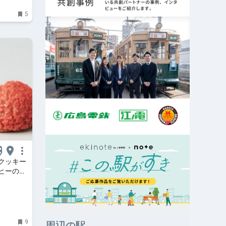
5
クッキー
ヒーの専
e」オープン
9
周辺の駅