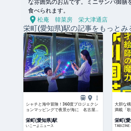
な雰囲気のお店です。ミニサンパ御膳
食べられます。
松庵 韓菜房 栄大津通店
栄町(愛知県)
駅の記事をもっとみ
シャチと海中冒険！360度プロジェクシ
大胆な構
ョンマッピングで夜景が海に 名古屋テ
満載「歌
レビ塔
催｜愛知県
栄町(愛知県)駅
栄町(愛
心を～
いこーよニュース
TABIZI