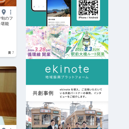
で旬のフ
を堪能
7