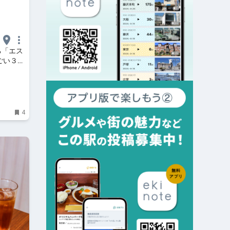
る「エス
ごい３つ
フィシャ
4