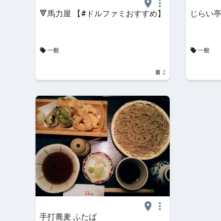
🔻馬力屋 【#ドルファミおすすめ】
じらい
一般
一般
2
手打蕎麦 ふたば