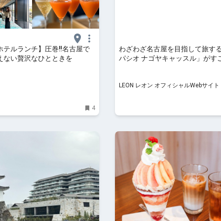
ホテルランチ】圧巻‼︎名古屋で
わざわざ名古屋を目指して旅す
えない贅沢なひとときを
パシオ ナゴヤキャッスル」がす
の理由 | 旅行 | LEON レオン オ
ルWebサイト
LEON レオン オフィシャルWebサイト
4