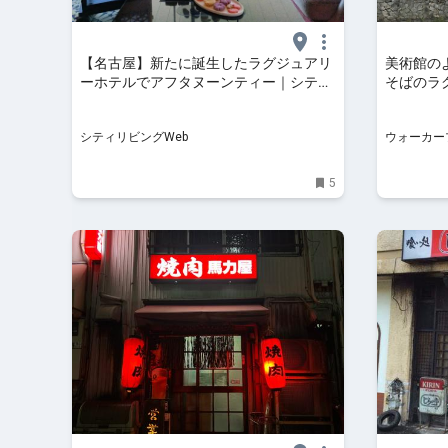
【名古屋】新たに誕生したラグジュアリ
美術館の
ーホテルでアフタヌーンティー｜シティ
そばのラ
リビングWeb
オ ナゴ
トワーク
シティリビングWeb
ウォーカープ
ラス
5