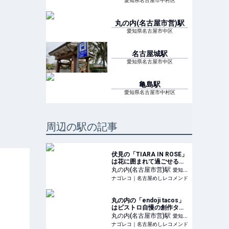
愛知県名古屋市中村区
丸の内(名古屋市営)
駅
愛知県名古屋市中区
名古屋城
駅
愛知県名古屋市中区
亀島
駅
愛知県名古屋市中村区
周辺の駅の記事
伏見の「TIARA IN ROSE」
は花に囲まれて過ごせるカ
フェ
丸の内(名古屋市営)
駅
愛知県
ナゴレコ｜名古屋めしレコメンド
名古屋市中区
丸の内の「endoji tacos」
はビストロ自慢の創作タコ
ス専門店
丸の内(名古屋市営)
駅
愛知県
ナゴレコ｜名古屋めしレコメンド
名古屋市中区