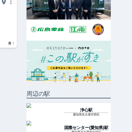
1
周辺の駅
浄心
駅
愛知県名古屋市西区
国際センター(愛知県)
駅