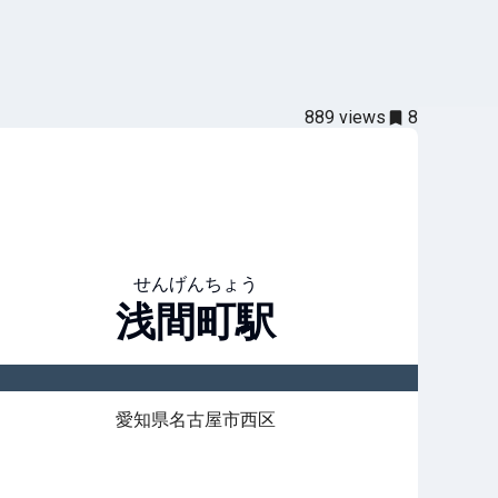
889
views
8
せんげんちょう
浅間町
駅
愛知県名古屋市西区