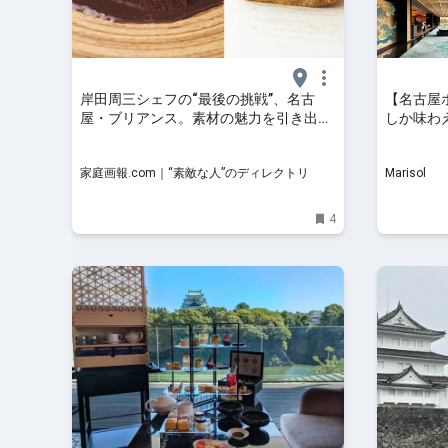
岸田周三シェフの“最後の挑戦”、名古
【名古屋
屋・ブリアンス。素材の魅力を引き出し
しか味わ
たフレンチを | 家庭画報.com｜“素敵な
人”のディレクトリ
家庭画報.com｜“素敵な人”のディレクトリ
Marisol
4