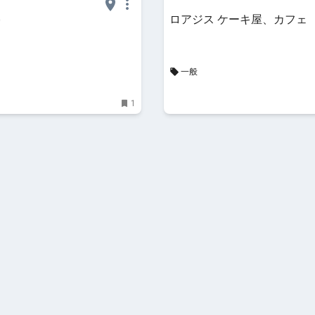
亭
ロアジス ケーキ屋、カフェ
一般
1