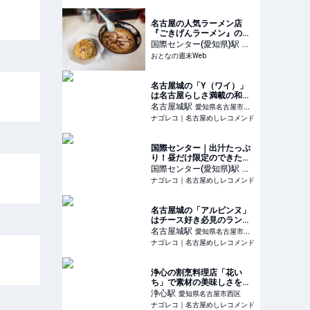
名古屋の人気ラーメン店
『ごきげんラーメン』のカ
レー半チャーハンと味噌チ
国際センター(愛知県)
駅
愛
ャーシューの組み合わせは
おとなの週末Web
知県名古屋市中村区
大正解！
名古屋城の「Y（ワイ）」
は名古屋らしさ満載の和風
ラザニア専門店
名古屋城
駅
愛知県名古屋市中
ナゴレコ｜名古屋めしレコメンド
区
国際センター｜出汁たっぷ
り！昼だけ限定のできたて
だし巻き玉子定食が美味し
国際センター(愛知県)
駅
愛
すぎる
ナゴレコ｜名古屋めしレコメンド
知県名古屋市中村区
名古屋城の「アルピンヌ」
はチース好き必見のランチ
が楽しめるチーズ専門店
名古屋城
駅
愛知県名古屋市中
ナゴレコ｜名古屋めしレコメンド
区
浄心の割烹料理店「花い
ち」で素材の美味しさを引
き出した料理に舌鼓
浄心
駅
愛知県名古屋市西区
ナゴレコ｜名古屋めしレコメンド