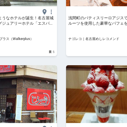
ようなホテルが誕生！名古屋城
浅間町のパティスリーロアジス
グジュアリーホテル「エスパシ
ルーツを使用した豪華なパフェ
ヤキャッスル」の豪華絢爛なアー
を撮って出し！｜ウォーカープ
ラス（Walkerplus）
ナゴレコ｜名古屋めしレコメンド
6