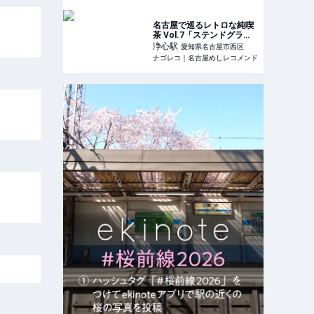
名古屋で巡るレトロな純喫
茶 Vol.7「ステンドグラ
ス」と「こんがりトース
浄心
駅
愛知県名古屋市西区
ト」
ナゴレコ｜名古屋めしレコメンド