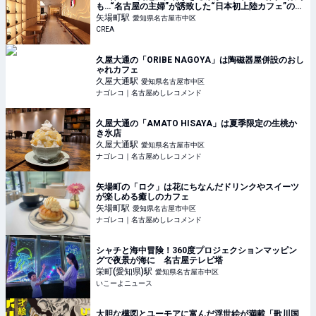
も…“名古屋の主婦”が誘致した“日本初上陸カフェ”の正
体
矢場町
駅
愛知県名古屋市中区
CREA
久屋大通の「ORIBE NAGOYA」は陶磁器屋併設のおし
ゃれカフェ
久屋大通
駅
愛知県名古屋市中区
ナゴレコ｜名古屋めしレコメンド
久屋大通の「AMATO HISAYA」は夏季限定の生桃か
き氷店
久屋大通
駅
愛知県名古屋市中区
ナゴレコ｜名古屋めしレコメンド
矢場町の「ロク」は花にちなんだドリンクやスイーツ
が楽しめる癒しのカフェ
矢場町
駅
愛知県名古屋市中区
ナゴレコ｜名古屋めしレコメンド
シャチと海中冒険！360度プロジェクションマッピン
グで夜景が海に 名古屋テレビ塔
栄町(愛知県)
駅
愛知県名古屋市中区
いこーよニュース
大胆な構図とユーモアに富んだ浮世絵が満載「歌川国