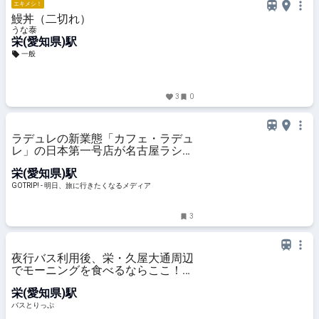
エキメシ！
鰻丼（二切れ）
うな泰
栄(愛知県)駅
一般
3
0
ラデュレの新業態「カフェ・ラデュ
レ」の日本第一号店が名古屋ラシッ
クにオープン - GOTRIP!
栄(愛知県)駅
GOTRIP! - 明日、旅に行きたくなるメディア
3
夜行バス利用後、栄・久屋大通周辺
でモーニングを食べるならここ！
レトロな純喫茶やコーヒーにこだわ
栄(愛知県)駅
ったカフェを紹介
バスとりっぷ