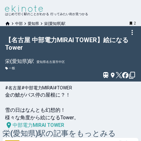
はじめて行く駅のことがわかる 行ってみたい街が見つかる
2
中部
愛知県
栄(愛知県)駅
【名古屋 中部電力MIRAI TOWER】絵になる
Tower
栄(愛知県)
駅
愛知県名古屋市中区
一般
#名古屋
#中部電力MIRAI
#TOWER
金の鯱がバス停の屋根に？！

雪の日はなんとも幻想的！

様々な角度から絵になるTower。
中部電力MIRAI TOWER
栄(愛知県)
駅の記事をもっとみる