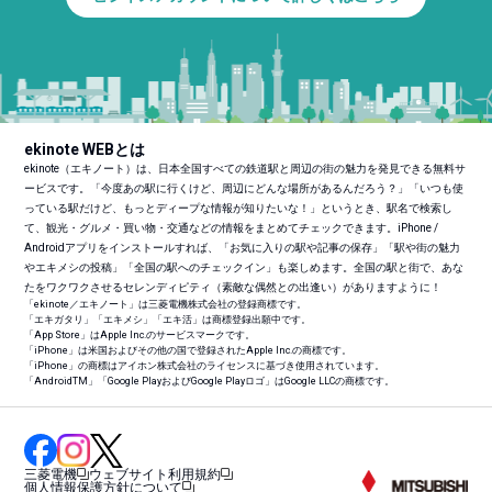
ekinote WEBとは
ekinote（エキノート）は、日本全国すべての鉄道駅と周辺の街の魅力を発見できる無料サ
ービスです。「今度あの駅に行くけど、周辺にどんな場所があるんだろう？」「いつも使
っている駅だけど、もっとディープな情報が知りたいな！」というとき、駅名で検索し
て、観光・グルメ・買い物・交通などの情報をまとめてチェックできます。iPhone /
Androidアプリをインストールすれば、「お気に入りの駅や記事の保存」「駅や街の魅力
やエキメシの投稿」「全国の駅へのチェックイン」も楽しめます。全国の駅と街で、あな
たをワクワクさせるセレンディピティ（素敵な偶然との出逢い）がありますように！
「ekinote／エキノート」は三菱電機株式会社の登録商標です。
「エキガタリ」「エキメシ」「エキ活」は商標登録出願中です。
「App Store」はApple Inc.のサービスマークです。
「iPhone」は米国およびその他の国で登録されたApple Inc.の商標です。
「iPhone」の商標はアイホン株式会社のライセンスに基づき使用されています。
「Android
TM
」「Google PlayおよびGoogle Playロゴ」はGoogle LLCの商標です。
三菱電機
ウェブサイト利用規約
個人情報保護方針について