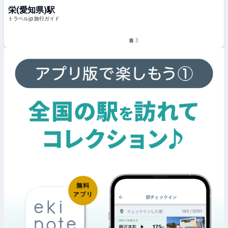
かき氷が登場 | 愛知県 | トラベルjp
栄(愛知県)駅
旅行ガイド
トラベルjp 旅行ガイド
3