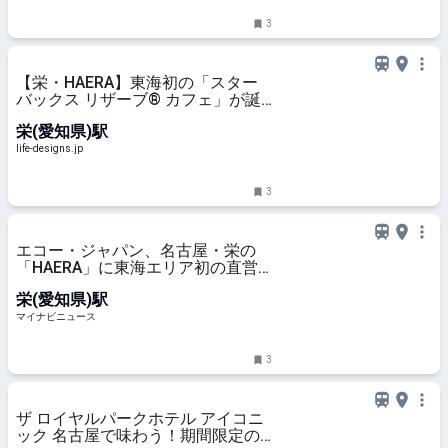
3
【栄・HAERA】東海初の「スター
バックス リザーブ® カフェ」が誕
生。ミラノ流の朝食文化“ディップ
栄(愛知県)駅
スタイル”も体験してきました｜名
古屋 中区栄のカフェ・喫茶店＞コ
life-designs.jp
ーヒー専門店｜Life Designs（ライ
フデザインズ）｜東海の暮らしのウ
3
ェブマガジン
エコー・ジャパン、名古屋・栄の
「HAERA」に東海エリア初の直営
店オープン
栄(愛知県)駅
マイナビニュース
3
ザ ロイヤルパークホテル アイコニ
ック 名古屋で味わう！期間限定の