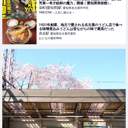
芳展―奇才絵師の魔力」開催｜愛知県美術館 |
TABIZINE～人生に旅心を～
栄町(愛知県)
駅
愛知県名古屋市中区
TABIZINE～人生に旅心を～
1921年創業、地元で愛される名古屋のうどん店で食べ
る味噌煮込みうどんは昔ながらの味で最高だった
高岳
駅
愛知県名古屋市東区
おとなの週末Web