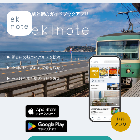
駅と街のガイドブックアプリ
▶ 駅と街の魅力やグルメを投稿
▶ 全国の駅に訪れた記録を残せる
▶ あらゆる駅と街の情報を確認