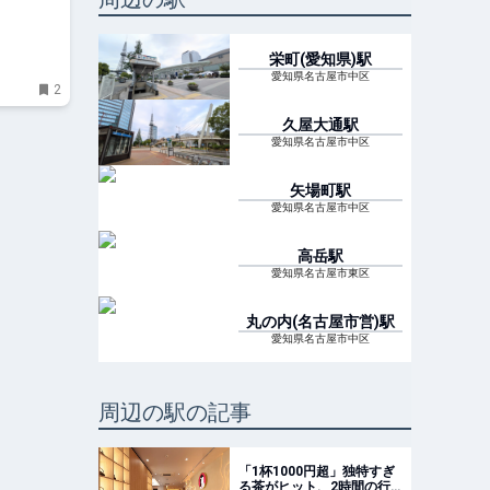
イド
栄町(愛知県)
駅
愛知県名古屋市中区
2
久屋大通
駅
愛知県名古屋市中区
矢場町
駅
愛知県名古屋市中区
高岳
駅
愛知県名古屋市東区
丸の内(名古屋市営)
駅
愛知県名古屋市中区
周辺の駅の記事
「1杯1000円超」独特すぎ
る茶がヒット、2時間の行