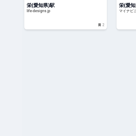
の朝食文化“ディップスタイル”も体験し
プン
栄(愛知県)駅
栄(愛知
てきました｜名古屋 中区栄のカフェ・喫
life-designs.jp
マイナビ
茶店＞コーヒー専門店｜Life
Designs（ライフデザインズ）｜東海の
暮らしのウェブマガジン
2