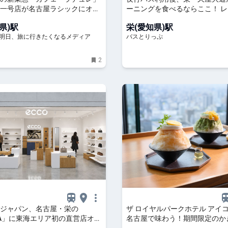
一号店が名古屋ラシックにオー
ーニングを食べるならここ！ 
TRIP!
喫茶やコーヒーにこだわったカ
県)駅
栄(愛知県)駅
介
P! - 明日、旅に行きたくなるメディア
バスとりっぷ
2
ジャパン、名古屋・栄の
ザ ロイヤルパークホテル アイ
RA」に東海エリア初の直営店オー
名古屋で味わう！期間限定のか