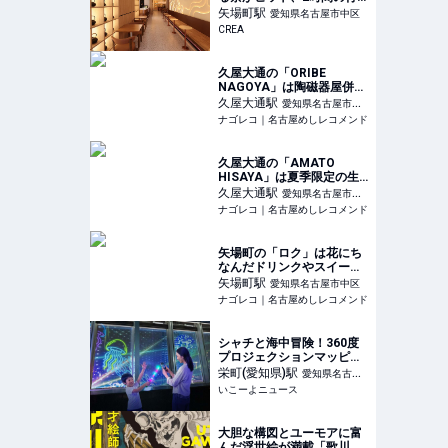
列も…“名古屋の主婦”が誘
矢場町
駅
愛知県名古屋市中区
致した“日本初上陸カフ
CREA
ェ”の正体
久屋大通の「ORIBE
NAGOYA」は陶磁器屋併設
のおしゃれカフェ
久屋大通
駅
愛知県名古屋市中
ナゴレコ｜名古屋めしレコメンド
区
久屋大通の「AMATO
HISAYA」は夏季限定の生
桃かき氷店
久屋大通
駅
愛知県名古屋市中
ナゴレコ｜名古屋めしレコメンド
区
矢場町の「ロク」は花にち
なんだドリンクやスイーツ
が楽しめる癒しのカフェ
矢場町
駅
愛知県名古屋市中区
ナゴレコ｜名古屋めしレコメンド
シャチと海中冒険！360度
プロジェクションマッピン
グで夜景が海に 名古屋テ
栄町(愛知県)
駅
愛知県名古屋
レビ塔
いこーよニュース
市中区
大胆な構図とユーモアに富
んだ浮世絵が満載「歌川国