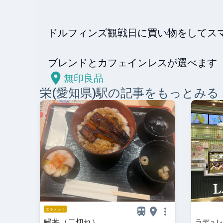
ドルフィンズ観戦日に買い物をしてスマ
無印良品
栄(愛知県)
駅の記事をもっとみる
エキメシ！
鰻丼（二切れ）
ラデュレ