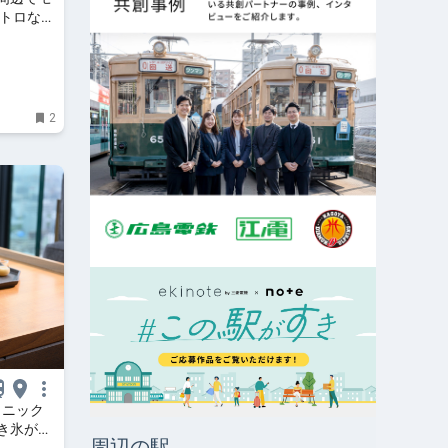
レトロな純
フェを紹
2
コニック
き氷が登
周辺の駅