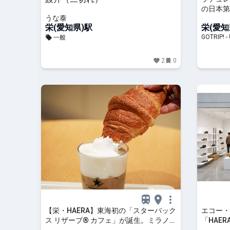
の日本第
うな泰
プン - GO
栄(愛知県)駅
栄(愛知
GOTRI
一般
2
0
【栄・HAERA】東海初の「スターバック
エコー・
ス リザーブ® カフェ」が誕生。ミラノ流
「HAE