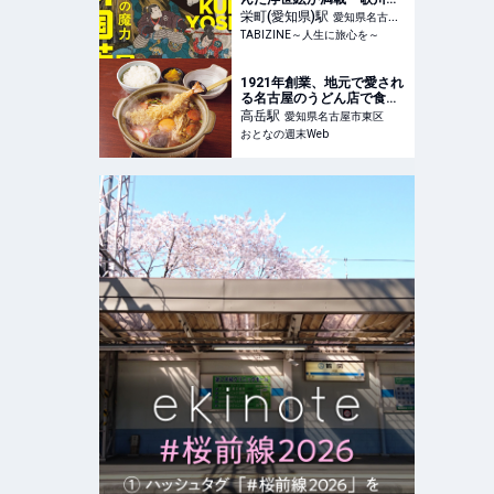
芳展―奇才絵師の魔力」開
栄町(愛知県)
駅
愛知県名古屋
催｜愛知県美術館 |
TABIZINE～人生に旅心を～
市中区
TABIZINE～人生に旅心を
～
1921年創業、地元で愛され
る名古屋のうどん店で食べ
る味噌煮込みうどんは昔な
高岳
駅
愛知県名古屋市東区
がらの味で最高だった
おとなの週末Web