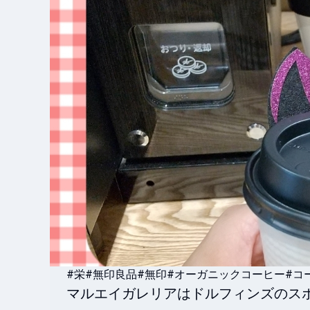
#栄
#無印良品
#無印
#オーガニックコーヒー
#コ
マルエイガレリアはドルフィンズのスポ