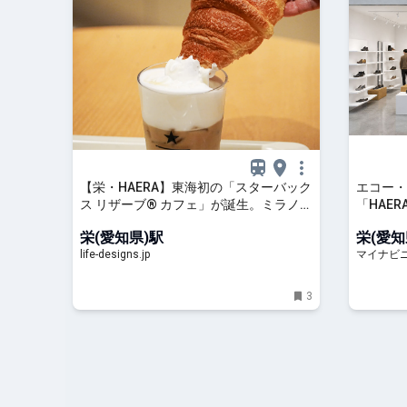
【栄・HAERA】東海初の「スターバック
エコー・
ス リザーブ® カフェ」が誕生。ミラノ流
「HAE
の朝食文化“ディップスタイル”も体験し
プン
栄(愛知県)駅
栄(愛知
てきました｜名古屋 中区栄のカフェ・喫
life-designs.jp
マイナビ
茶店＞コーヒー専門店｜Life
Designs（ライフデザインズ）｜東海の
暮らしのウェブマガジン
3