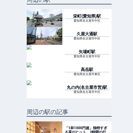
栄町(愛知県)
駅
愛知県名古屋市中区
久屋大通
駅
愛知県名古屋市中区
矢場町
駅
愛知県名古屋市中区
高岳
駅
愛知県名古屋市東区
丸の内(名古屋市営)
駅
愛知県名古屋市中区
周辺の駅の記事
「1杯1000円超」独特すぎ
る茶がヒット、2時間の行