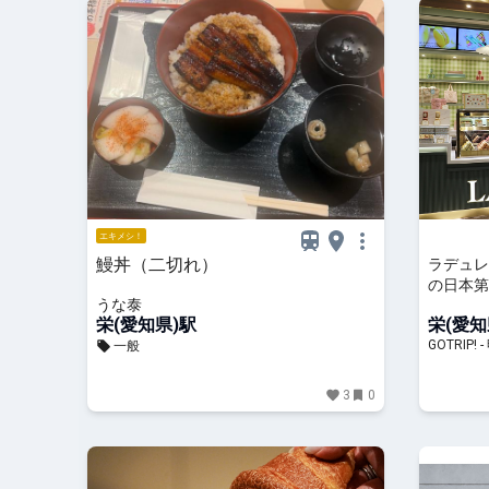
エキメシ！
鰻丼（二切れ）
ラデュレ
の日本第
うな泰
プン - GO
栄(愛知県)駅
栄(愛知
GOTRI
一般
3
0