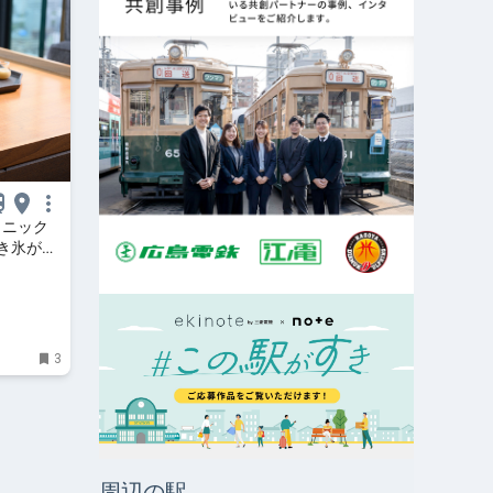
コニック
き氷が登
イド
3
周辺の駅