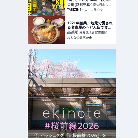
芳展―奇才絵師の魔力」開
栄町(愛知県)
駅
愛知県名古屋
催｜愛知県美術館 |
TABIZINE～人生に旅心を～
市中区
TABIZINE～人生に旅心を
～
1921年創業、地元で愛され
る名古屋のうどん店で食べ
る味噌煮込みうどんは昔な
高岳
駅
愛知県名古屋市東区
がらの味で最高だった
おとなの週末Web