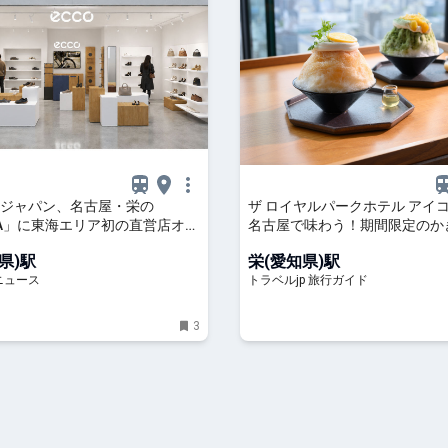
ジャパン、名古屋・栄の
ザ ロイヤルパークホテル アイ
RA」に東海エリア初の直営店オー
名古屋で味わう！期間限定のか
場 | 愛知県 | トラベルjp 旅行ガ
県)駅
栄(愛知県)駅
ニュース
トラベルjp 旅行ガイド
3