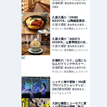
列も…“名古屋の主婦”が誘
矢場町
駅
愛知県名古屋市中区
致した“日本初上陸カフ
CREA
ェ”の正体
久屋大通の「ORIBE
NAGOYA」は陶磁器屋併設
のおしゃれカフェ
久屋大通
駅
愛知県名古屋市中
ナゴレコ｜名古屋めしレコメンド
区
久屋大通の「AMATO
HISAYA」は夏季限定の生
桃かき氷店
久屋大通
駅
愛知県名古屋市中
ナゴレコ｜名古屋めしレコメンド
区
矢場町の「ロク」は花にち
なんだドリンクやスイーツ
が楽しめる癒しのカフェ
矢場町
駅
愛知県名古屋市中区
ナゴレコ｜名古屋めしレコメンド
シャチと海中冒険！360度
プロジェクションマッピン
グで夜景が海に 名古屋テ
栄町(愛知県)
駅
愛知県名古屋
レビ塔
いこーよニュース
市中区
大胆な構図とユーモアに富
んだ浮世絵が満載「歌川国