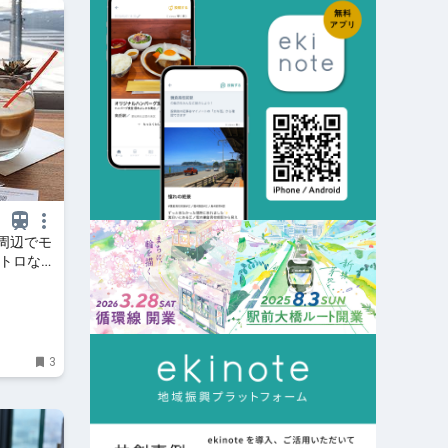
周辺でモ
レトロな純
フェを紹
3