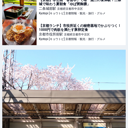
【京都】非公開「香雲亭」で唯一無二の食体験！二条
城で味わう夏朝食「ゆば粥御膳」
二条城前
駅
京都府京都市中京区
Kyotopi [キョウトピ] 京都情報・観光・旅行・グルメ
【京都ランチ】市役所近くの秘密基地でかぶりつく！
1000円で肉欲を満たす豚卵定食
京都市役所前
駅
京都府京都市中京区
Kyotopi [キョウトピ] 京都情報・観光・旅行・グルメ