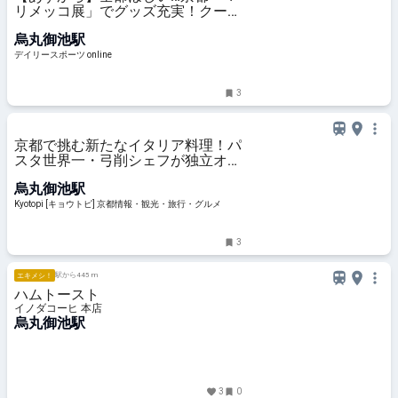
リメッコ展」でグッズ充実！クーピ
ー・ようかん・扇子など限定品３０
烏丸御池駅
点が登場/デイリースポーツ online
デイリースポーツ online
3
京都で挑む新たなイタリア料理！パ
スタ世界一・弓削シェフが独立オー
プン「Da YUGE」
烏丸御池駅
Kyotopi [キョウトピ] 京都情報・観光・旅行・グルメ
3
駅から445 m
エキメシ！
ハムトースト
イノダコーヒ 本店
烏丸御池駅
3
0