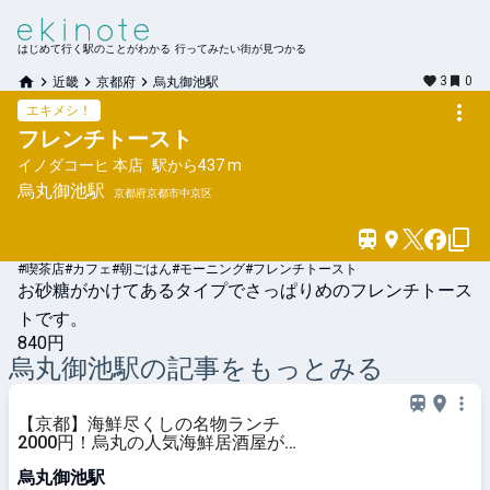
はじめて行く駅のことがわかる 行ってみたい街が見つかる
3
0
近畿
京都府
烏丸御池駅
エキメシ！
フレンチトースト
イノダコーヒ 本店
駅から
437 m
烏丸御池
駅
京都府京都市中京区
#喫茶店
#カフェ
#朝ごはん
#モーニング
#フレンチトースト
お砂糖がかけてあるタイプでさっぱりめのフレンチトース
トです。
840円
烏丸御池
駅の記事をもっとみる
【京都】海鮮尽くしの名物ランチ
2000円！烏丸の人気海鮮居酒屋が
営業再開「雑魚や」
烏丸御池駅