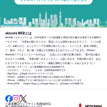
ekinote WEBとは
ekinote（エキノート）は、日本全国すべての鉄道駅と周辺の街の魅力を発見できる無料サ
ービスです。「今度あの駅に行くけど、周辺にどんな場所があるんだろう？」「いつも使
っている駅だけど、もっとディープな情報が知りたいな！」というとき、駅名で検索し
て、観光・グルメ・買い物・交通などの情報をまとめてチェックできます。iPhone /
Androidアプリをインストールすれば、「お気に入りの駅や記事の保存」「駅や街の魅力
やエキメシの投稿」「全国の駅へのチェックイン」も楽しめます。全国の駅と街で、あな
たをワクワクさせるセレンディピティ（素敵な偶然との出逢い）がありますように！
「ekinote／エキノート」は三菱電機株式会社の登録商標です。
「エキガタリ」「エキメシ」「エキ活」は商標登録出願中です。
「App Store」はApple Inc.のサービスマークです。
「iPhone」は米国およびその他の国で登録されたApple Inc.の商標です。
「iPhone」の商標はアイホン株式会社のライセンスに基づき使用されています。
「Android
TM
」「Google PlayおよびGoogle Playロゴ」はGoogle LLCの商標です。
三菱電機
ウェブサイト利用規約
個人情報保護方針について