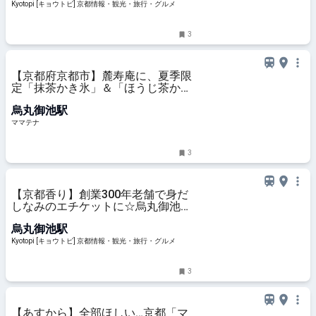
Kyotopi [キョウトピ] 京都情報・観光・旅行・グルメ
3
【京都府京都市】麓寿庵に、夏季限
定「抹茶かき氷」＆「ほうじ茶かき
氷」が登場！「華わらび」も | ママ
烏丸御池駅
テナ
ママテナ
3
【京都香り】創業300年老舗で身だ
しなみのエチケットに☆烏丸御池に
無料博物館も「松栄堂」
烏丸御池駅
Kyotopi [キョウトピ] 京都情報・観光・旅行・グルメ
3
【あすから】全部ほしい…京都「マ