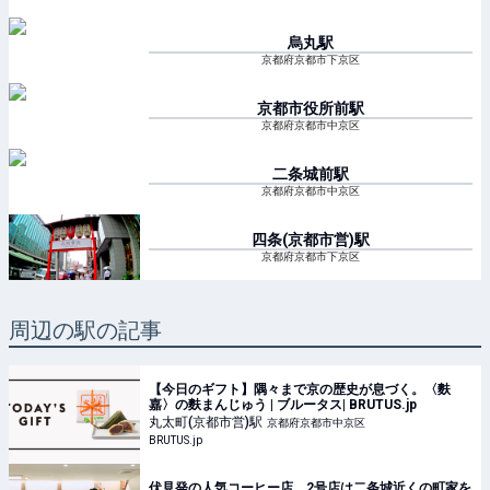
烏丸
駅
京都府京都市下京区
京都市役所前
駅
京都府京都市中京区
二条城前
駅
京都府京都市中京区
四条(京都市営)
駅
京都府京都市下京区
周辺の駅の記事
【今日のギフト】隅々まで京の歴史が息づく。〈麩
嘉〉の麩まんじゅう | ブルータス| BRUTUS.jp
丸太町(京都市営)
駅
京都府京都市中京区
BRUTUS.jp
伏見発の人気コーヒー店、2号店は二条城近くの町家を