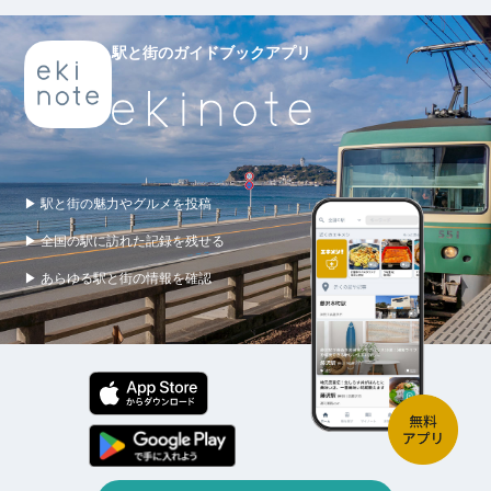
駅と街のガイドブックアプリ
▶ 駅と街の魅力やグルメを投稿
▶ 全国の駅に訪れた記録を残せる
▶ あらゆる駅と街の情報を確認