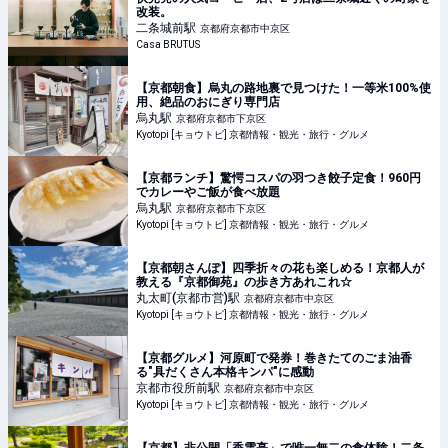
改装。
二条城前
駅
京都府京都市中京区
Casa BRUTUS
【京都朝食】烏丸の路地裏で見つけた！一等米100%使
用、絶品のおにぎり専門店
烏丸
駅
京都府京都市下京区
Kyotopi [キョウトピ] 京都情報・観光・旅行・グルメ
【京都ランチ】驚愕コスパの羽つき餃子定食！960円
でカレーやご飯が食べ放題
烏丸
駅
京都府京都市下京区
Kyotopi [キョウトピ] 京都情報・観光・旅行・グルメ
【京都朝さんぽ】四季折々の花も楽しめる！京都人が
教える『京都御苑』の歩き方あれこれ☆
丸太町(京都市営)
駅
京都府京都市中京区
Kyotopi [キョウトピ] 京都情報・観光・旅行・グルメ
【京都グルメ】河原町で発券！巻きたてのごま油香
る"具だくさん本格キンパ"に感動
京都市役所前
駅
京都府京都市中京区
Kyotopi [キョウトピ] 京都情報・観光・旅行・グルメ