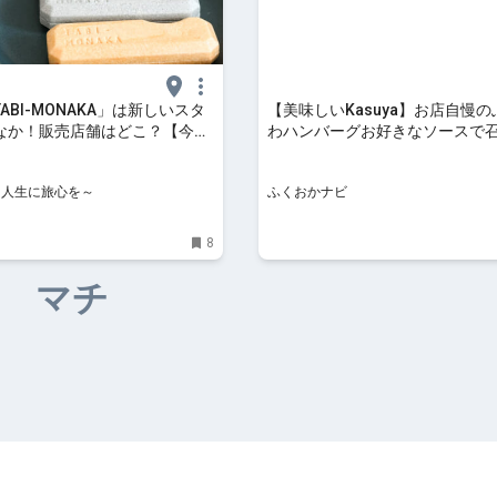
ABI-MONAKA」は新しいスタ
【美味しいKasuya】お店自慢
なか！販売店舗はどこ？【今買
わハンバーグお好きなソースで
え土産】
れ【料理店 HAYASHI】 | ふく
NE～人生に旅心を～
ふくおかナビ
8
マチ