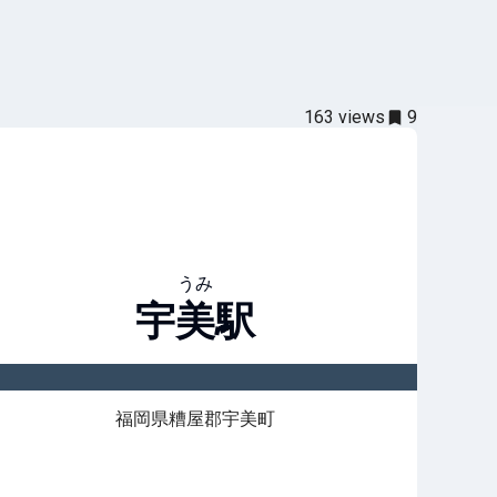
163
views
9
うみ
宇美
駅
福岡県糟屋郡宇美町