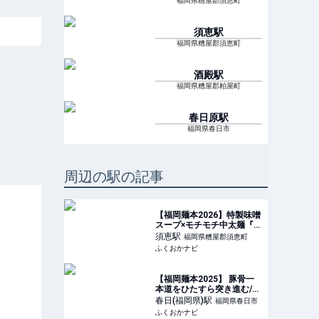
福岡県糟屋郡須恵町
須恵
駅
福岡県糟屋郡須恵町
酒殿
駅
福岡県糟屋郡粕屋町
春日原
駅
福岡県春日市
周辺の駅の記事
【福岡麺本2026】特製味噌
スープ×モチモチ中太麺『み
そラーメン専門店 みつぐ』
須恵
駅
福岡県糟屋郡須恵町
| ふくおかナビ
ふくおかナビ
【福岡麺本2025】 豚骨一
本道をひたすら突き進む/
麺屋たいそん 春日総本店 |
春日(福岡県)
駅
福岡県春日市
ふくおかナビ
ふくおかナビ