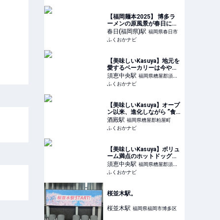
【福岡麺本2025】 博多ラ
ーメンの原風景が春日にあ
る/ ラーメン やまもと 春日
春日(福岡県)
駅
福岡県春日市
本店 | ふくおかナビ
ふくおかナビ
【美味しいKasuya】地元を
愛するベーカリーは今や町
外からもファンが訪れる人
須恵中央
駅
福岡県糟屋郡須恵
気店【小麦工房パナシェ】 |
ふくおかナビ
町
ふくおかナビ
【美味しいKasuya】オープ
ン以来、進化しながら ”食
べたいパン＂を次々リリー
酒殿
駅
福岡県糟屋郡粕屋町
ス【焼きたてパン工房 か
ふくおかナビ
えでの木】 | ふくおかナビ
【美味しいKasuya】ボリュ
ーム満点のホットドッグと
気まぐれなランチがお待ち
須恵中央
駅
福岡県糟屋郡須恵
かね【otonari coffee &
ふくおかナビ
町
craft beer】 | ふくおかナビ
桜並木駅。
桜並木
駅
福岡県福岡市博多区