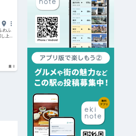
のふわふ
召し上が
おかナビ
8