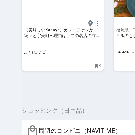
【美味しいKasuya】カレーファンが
福岡県「T
続々と宇美町へ理由は、この名店の存在
イルのも
にあり【NADO】 | ふくおかナビ
うべき映
ふくおかナビ
TABIZI
9
ショッピング（日用品）
周辺のコンビニ（NAVITIME）