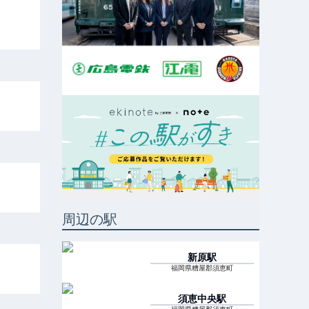
周辺の駅
新原
駅
福岡県糟屋郡須恵町
須恵中央
駅