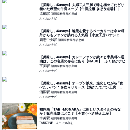
【美味しいKasuya】夫婦二人三脚で味を極めてたどり
着いた希望の牛骨スープ【牛骨拉麺 きぼう道場】 | ふ
くおかナビ
原町
駅
福岡県糟屋郡粕屋町
ふくおかナビ
【美味しいKasuya】地元を愛するベーカリーは今や町
外からもファンが訪れる人気店【小麦工房パナシェ】 |
ふくおかナビ
須恵中央
駅
福岡県糟屋郡須恵町
ふくおかナビ
【美味しいKasuya】カレーファンが続々と宇美町へ理
由は、この名店の存在にあり【NADO】 | ふくおかナビ
宇美
駅
福岡県糟屋郡宇美町
ふくおかナビ
【美味しいKasuya】オープン以来、進化しながら ”食
べたいパン＂を次々リリース【焼きたてパン工房 か
えでの木】 | ふくおかナビ
酒殿
駅
福岡県糟屋郡粕屋町
ふくおかナビ
福岡県「TABI-MONAKA」は新しいスタイルのもな
か！販売店舗はどこ？【今買うべき映え土産】
宇美
駅
福岡県糟屋郡宇美町
TABIZINE～人生に旅心を～