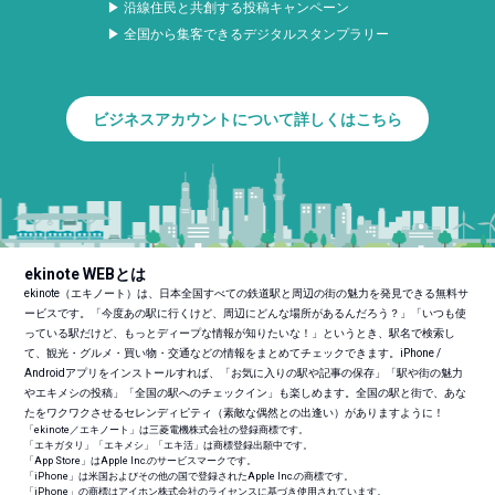
▶ 沿線住民と共創する投稿キャンペーン
▶ 全国から集客できるデジタルスタンプラリー
ビジネスアカウントについて詳しくはこちら
ekinote WEBとは
ekinote（エキノート）は、日本全国すべての鉄道駅と周辺の街の魅力を発見できる無料サ
ービスです。「今度あの駅に行くけど、周辺にどんな場所があるんだろう？」「いつも使
っている駅だけど、もっとディープな情報が知りたいな！」というとき、駅名で検索し
て、観光・グルメ・買い物・交通などの情報をまとめてチェックできます。iPhone /
Androidアプリをインストールすれば、「お気に入りの駅や記事の保存」「駅や街の魅力
やエキメシの投稿」「全国の駅へのチェックイン」も楽しめます。全国の駅と街で、あな
たをワクワクさせるセレンディピティ（素敵な偶然との出逢い）がありますように！
「ekinote／エキノート」は三菱電機株式会社の登録商標です。
「エキガタリ」「エキメシ」「エキ活」は商標登録出願中です。
「App Store」はApple Inc.のサービスマークです。
「iPhone」は米国およびその他の国で登録されたApple Inc.の商標です。
「iPhone」の商標はアイホン株式会社のライセンスに基づき使用されています。