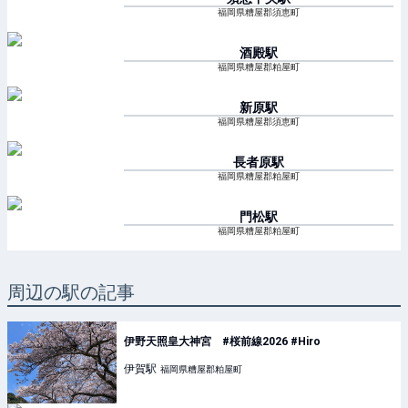
福岡県糟屋郡須恵町
酒殿
駅
福岡県糟屋郡粕屋町
新原
駅
福岡県糟屋郡須恵町
長者原
駅
福岡県糟屋郡粕屋町
門松
駅
福岡県糟屋郡粕屋町
周辺の駅の記事
伊野天照皇大神宮 #桜前線2026 #Hiro
伊賀
駅
福岡県糟屋郡粕屋町