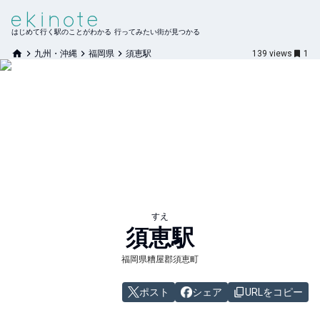
はじめて行く駅のことがわかる 行ってみたい街が見つかる
九州・沖縄
福岡県
須恵駅
139
views
1
すえ
須恵
駅
福岡県糟屋郡須恵町
ポスト
シェア
URLをコピー