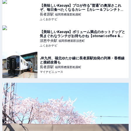
【美味しいKasuya】プロが作る“普通”の奥深さこれ
ぞ、毎日食べたくなるカレー【カレー＆フレンチトー
ストHono】 | ふくおかナビ
長者原
駅
福岡県糟屋郡粕屋町
ふくおかナビ
【美味しいKasuya】ボリューム満点のホットドッグと
気まぐれなランチがお待ちかね【otonari coffee &
craft beer】 | ふくおかナビ
須恵中央
駅
福岡県糟屋郡須恵町
ふくおかナビ
JR九州、福北ゆたか線に長者原駅始発の列車 - 香椎線
と接続改善も
長者原
駅
福岡県糟屋郡粕屋町
マイナビニュース