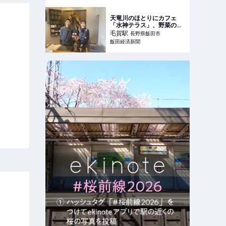
スサイト
天竜川のほとりにカフェ
「水神テラス」、野菜のお
いしさ伝える
毛賀
駅
長野県飯田市
飯田経済新聞