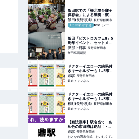
開催 | 長野県下伊那郡阿智
村 | いこーよとりっぷ
飯田駅での『橋北屋台囃子
保存会』による演奏・演
舞 ～撮影旅行よもやま話
飯田(長野県)
駅
長野県飯田市
集～｜綺麗な風景写真が撮
#この駅がすき
note（ノート）
りたい
飯田「ビストロカフェ8」5
周年イベント、セットメニ
ューを555円で
伊那上郷
駅
長野県飯田市
飯田経済新聞
ドクターイエローの絵馬付
きキーホルダーも！JR東海
の「縁起の良い駅」3駅が
鼎
駅
長野県飯田市
合格祈願グッズに 飯田線
鉄道チャンネル
から2駅、中央本線から1駅
| 鉄道ニュース | 鉄道チャン
ネル
ドクターイエローの絵馬付
きキーホルダーも！JR東海
の「縁起の良い駅」3駅が
桜町(長野県)
駅
長野県飯田市
合格祈願グッズに 飯田線
鉄道チャンネル
から2駅、中央本線から1駅
| 鉄道ニュース | 鉄道チャン
ネル
【難読漢字】駅名当て あ
め色の市田柿は絶品！ - お
となの週末公式｜おいしく
鼎
駅
長野県飯田市
て、ためになる食のニュー
おとなの週末公式｜おいしくて、ためになる食のニュースサイト