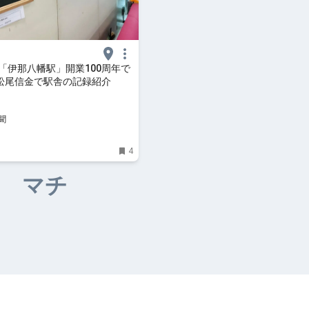
「伊那八幡駅」開業100周年で
松尾信金で駅舎の記録紹介
聞
4
マチ