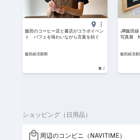
飯田のコーヒー店と書店がコラボイベン
JR飯田線
ト パフェを味わいながら言葉を紡ぐ
写真展 
飯田経済新聞
飯田経済新
2
ショッピング（日用品）
周辺のコンビニ（NAVITIME）