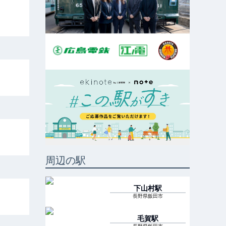
周辺の駅
下山村
駅
長野県飯田市
毛賀
駅