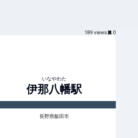
189
views
0
いなやわた
伊那八幡
駅
長野県飯田市