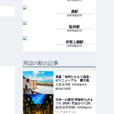
長野県飯田市
鼎
駅
長野県飯田市
駄科
駅
長野県飯田市
伊那上郷
駅
長野県飯田市
周辺の駅の記事
高森「信州たかもり温泉」
がリニューアル 露天風呂
付き客室も
元善光寺
駅
長野県飯田市
飯田経済新聞
日本一の星空 阿智村七夕ま
つり 2026 | 竹あかり1,200
本が灯る！ 日本一の星空
飯田(長野県)
駅
長野県飯田市
の村・阿智村で七夕まつり
いこーよとりっぷ