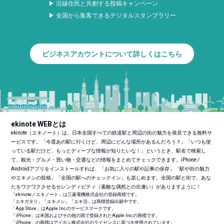
▶ 沿線住民と共創する投稿キャンペーン
▶ 全国から集客できるデジタルスタンプラリー
ビジネスアカウントについて詳しくはこちら
ekinote WEBとは
ekinote（エキノート）は、日本全国すべての鉄道駅と周辺の街の魅力を発見できる無料サ
ービスです。「今度あの駅に行くけど、周辺にどんな場所があるんだろう？」「いつも使
っている駅だけど、もっとディープな情報が知りたいな！」というとき、駅名で検索し
て、観光・グルメ・買い物・交通などの情報をまとめてチェックできます。iPhone /
Androidアプリをインストールすれば、「お気に入りの駅や記事の保存」「駅や街の魅力
やエキメシの投稿」「全国の駅へのチェックイン」も楽しめます。全国の駅と街で、あな
たをワクワクさせるセレンディピティ（素敵な偶然との出逢い）がありますように！
「ekinote／エキノート」は三菱電機株式会社の登録商標です。
「エキガタリ」「エキメシ」「エキ活」は商標登録出願中です。
「App Store」はApple Inc.のサービスマークです。
「iPhone」は米国およびその他の国で登録されたApple Inc.の商標です。
「iPhone」の商標はアイホン株式会社のライセンスに基づき使用されています。