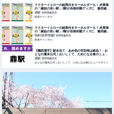
ドクターイエローの絵馬付きキーホルダーも！JR東海
の「縁起の良い駅」3駅が合格祈願グッズに 飯田線か
ら2駅、中央本線から1駅 | 鉄道ニュース | 鉄道チャンネ
鼎
駅
長野県飯田市
ル
鉄道チャンネル
ドクターイエローの絵馬付きキーホルダーも！JR東海
の「縁起の良い駅」3駅が合格祈願グッズに 飯田線か
ら2駅、中央本線から1駅 | 鉄道ニュース | 鉄道チャンネ
桜町(長野県)
駅
長野県飯田市
ル
鉄道チャンネル
【難読漢字】駅名当て あめ色の市田柿は絶品！ - お
となの週末公式｜おいしくて、ためになる食のニュー
スサイト
鼎
駅
長野県飯田市
おとなの週末公式｜おいしくて、ためになる食のニュースサイト