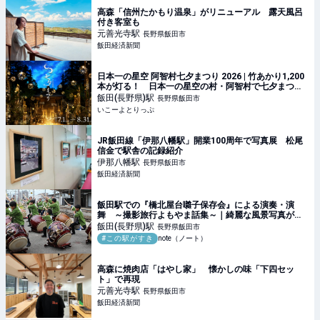
高森「信州たかもり温泉」がリニューアル 露天風呂
付き客室も
元善光寺
駅
長野県飯田市
飯田経済新聞
日本一の星空 阿智村七夕まつり 2026 | 竹あかり1,200
本が灯る！ 日本一の星空の村・阿智村で七夕まつり
開催 | 長野県下伊那郡阿智村 | いこーよとりっぷ
飯田(長野県)
駅
長野県飯田市
いこーよとりっぷ
JR飯田線「伊那八幡駅」開業100周年で写真展 松尾
信金で駅舎の記録紹介
伊那八幡
駅
長野県飯田市
飯田経済新聞
飯田駅での『橋北屋台囃子保存会』による演奏・演
舞 ～撮影旅行よもやま話集～｜綺麗な風景写真が撮
りたい
飯田(長野県)
駅
長野県飯田市
#この駅がすき
note（ノート）
高森に焼肉店「はやし家」 懐かしの味「下四セッ
ト」で再現
元善光寺
駅
長野県飯田市
飯田経済新聞