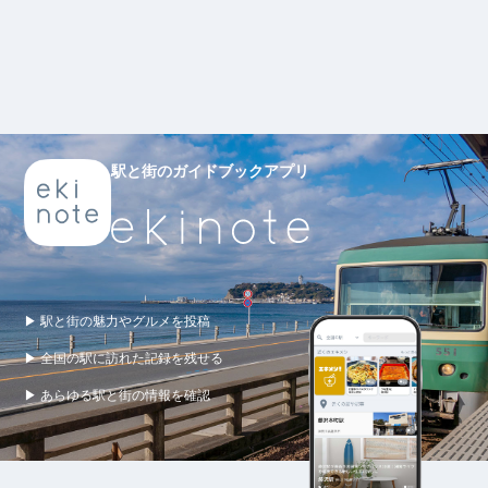
駅と街のガイドブックアプリ
▶ 駅と街の魅力やグルメを投稿
▶ 全国の駅に訪れた記録を残せる
▶ あらゆる駅と街の情報を確認