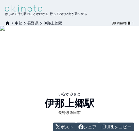
はじめて行く駅のことがわかる 行ってみたい街が見つかる
中部
長野県
伊那上郷駅
89
views
1
いなかみさと
伊那上郷
駅
長野県飯田市
ポスト
シェア
URLをコピー