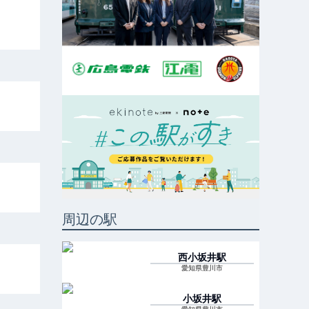
周辺の駅
西小坂井
駅
愛知県豊川市
小坂井
駅