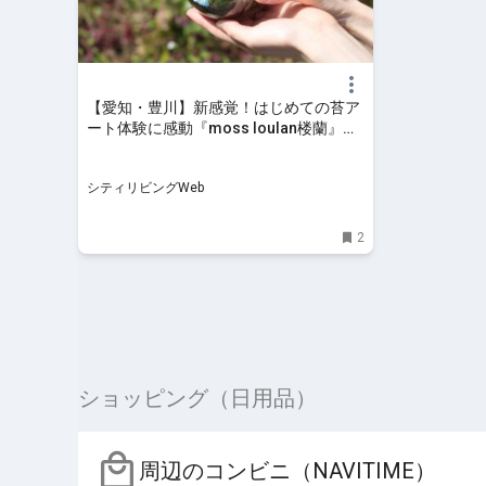
【愛知・豊川】新感覚！はじめての苔ア
ート体験に感動『moss loulan楼蘭』｜
シティリビングWeb
シティリビングWeb
2
ショッピング（日用品）
周辺のコンビニ（NAVITIME）