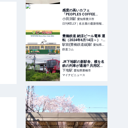
感度の高いカフェ
「PEOPLES COFFEE
PARK」で、アメリカンス
小田渕
駅
愛知県豊川市
タイルのサラダボウルとコ
日刊KELLY｜名古屋の最新情報を毎日配信！
ーヒーを堪能【愛知・豊川
市】 | 日刊KELLY｜名古屋
の最新情報を毎日配信！
豊橋鉄道 納涼ビール電車 運
転（2024年6月14日～） -
鉄道コム
駅前(豊橋鉄道線)
駅
愛知県豊
鉄道コム
橋市
JR下地駅の新駅舎、横を名
鉄の列車が通過!? 共用区間
の歴史を探る
下地
駅
愛知県豊橋市
マイナビニュース