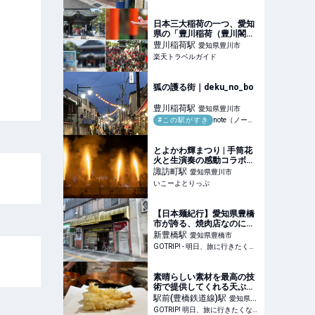
ールとは？ / 愛知県豊橋市
の「ビアホール 独逸（どい
つ）」 - GOTRIP!
日本三大稲荷の一つ、愛知
県の「豊川稲荷（豊川閣妙
厳寺）」へ。境内や授与品
豊川稲荷
駅
愛知県豊川市
にも、きつねがいっぱい♪
楽天トラベルガイド
【楽天トラベル】
狐の護る街｜deku_no_bo
豊川稲荷
駅
愛知県豊川市
#この駅がすき
note（ノート）
とよかわ輝まつり | 手筒花
火と生演奏の感動コラボ！
愛知・豊川で夏の花火大会 |
諏訪町
駅
愛知県豊川市
愛知県豊川市 | いこーよと
いこーよとりっぷ
りっぷ
【日本麺紀行】愛知県豊橋
市が誇る、焼肉店なのに美
味しいラーメンが味わえる
新豊橋
駅
愛知県豊橋市
「ファミリーレストラン 平
GOTRIP! - 明日、旅に行きたくなるメディア
和園」とは？ - GOTRIP!
素晴らしい素材を最高の技
術で提供してくれる天ぷら
のお店 / 愛知県豊橋市の
駅前(豊橋鉄道線)
駅
愛知県豊
「天源」
GOTRIP! 明日、旅に行きたくなるメディア
橋市