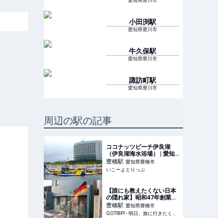
愛知県豊川市
小田渕
駅
愛知県豊川市
牛久保
駅
愛知県豊川市
諏訪町
駅
愛知県豊川市
周辺の駅の記事
ココナッツビーチ伊良湖
（伊良湖海水浴場） | 愛知
県最大級の海上アスレチッ
豊橋
駅
愛知県豊橋市
クが伊良湖に登場！ 透明度
いこーよとりっぷ
抜群の海で思いっきり遊ぼ
う！ | 愛知県田原市 | いこー
よとりっぷ
【誰にも教えたくない日本
の隠れ家】昭和47年創業！
豊橋の住宅街に佇む隠れ家
豊橋
駅
愛知県豊橋市
ビアホールで味わう絶品ビ
GOTRIP! - 明日、旅に行きたくなるメディア