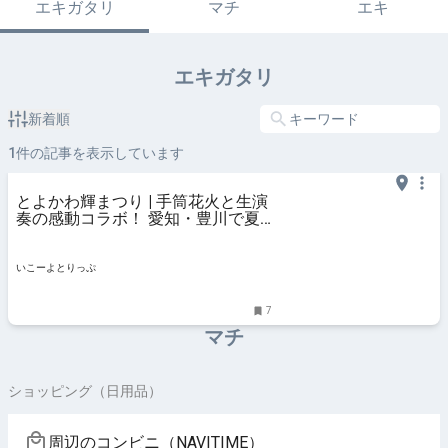
エキガタリ
マチ
エキ
エキガタリ
新着順
1
件の記事を表示しています
とよかわ輝まつり | 手筒花火と生演
奏の感動コラボ！ 愛知・豊川で夏
の花火大会 | 愛知県豊川市 | いこー
よとりっぷ
いこーよとりっぷ
7
マチ
ショッピング（日用品）
周辺のコンビニ（NAVITIME）