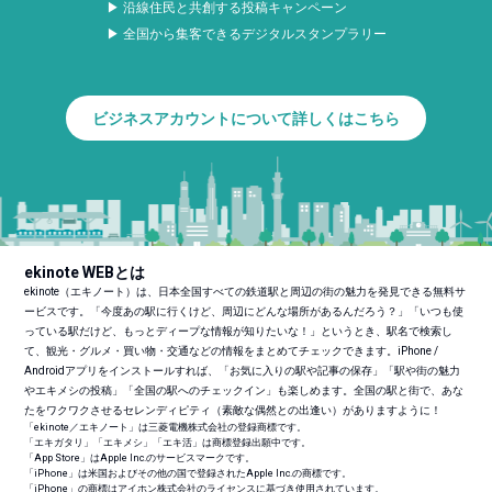
▶ 沿線住民と共創する投稿キャンペーン
▶ 全国から集客できるデジタルスタンプラリー
ビジネスアカウントについて詳しくはこちら
ekinote WEBとは
ekinote（エキノート）は、日本全国すべての鉄道駅と周辺の街の魅力を発見できる無料サ
ービスです。「今度あの駅に行くけど、周辺にどんな場所があるんだろう？」「いつも使
っている駅だけど、もっとディープな情報が知りたいな！」というとき、駅名で検索し
て、観光・グルメ・買い物・交通などの情報をまとめてチェックできます。iPhone /
Androidアプリをインストールすれば、「お気に入りの駅や記事の保存」「駅や街の魅力
やエキメシの投稿」「全国の駅へのチェックイン」も楽しめます。全国の駅と街で、あな
たをワクワクさせるセレンディピティ（素敵な偶然との出逢い）がありますように！
「ekinote／エキノート」は三菱電機株式会社の登録商標です。
「エキガタリ」「エキメシ」「エキ活」は商標登録出願中です。
「App Store」はApple Inc.のサービスマークです。
「iPhone」は米国およびその他の国で登録されたApple Inc.の商標です。
「iPhone」の商標はアイホン株式会社のライセンスに基づき使用されています。