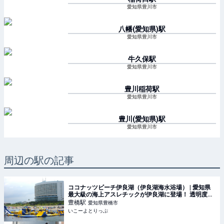
愛知県豊川市
八幡(愛知県)
駅
愛知県豊川市
牛久保
駅
愛知県豊川市
豊川稲荷
駅
愛知県豊川市
豊川(愛知県)
駅
愛知県豊川市
周辺の駅の記事
ココナッツビーチ伊良湖（伊良湖海水浴場） | 愛知県
最大級の海上アスレチックが伊良湖に登場！ 透明度抜
群の海で思いっきり遊ぼう！ | 愛知県田原市 | いこーよ
豊橋
駅
愛知県豊橋市
とりっぷ
いこーよとりっぷ