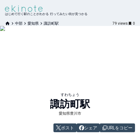
はじめて行く駅のことがわかる 行ってみたい街が見つかる
中部
愛知県
諏訪町駅
79
views
0
すわちょう
諏訪町
駅
愛知県豊川市
ポスト
シェア
URLをコピー