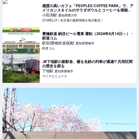
感度の高いカフェ「PEOPLES COFFEE PARK」で、ア
メリカンスタイルのサラダボウルとコーヒーを堪能
【愛知・豊川市】 | 日刊KELLY｜名古屋の最新情報を毎
小田渕
駅
愛知県豊川市
日配信！
日刊KELLY｜名古屋の最新情報を毎日配信！
豊橋鉄道 納涼ビール電車 運転（2024年6月14日～） -
鉄道コム
駅前(豊橋鉄道線)
駅
愛知県豊橋市
鉄道コム
JR下地駅の新駅舎、横を名鉄の列車が通過!? 共用区間
の歴史を探る
下地
駅
愛知県豊橋市
マイナビニュース