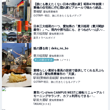
【誰にも教えたくない日本の隠れ家】昭和47年創業！
豊橋の住宅街に佇む隠れ家ビアホールで味わう絶品ビ
ールとは？ / 愛知県豊橋市の「ビアホール 独逸（どい
豊橋
駅
愛知県豊橋市
つ）」 - GOTRIP!
GOTRIP! - 明日、旅に行きたくなるメディア
日本三大稲荷の一つ、愛知県の「豊川稲荷（豊川閣妙
厳寺）」へ。境内や授与品にも、きつねがいっぱい♪
【楽天トラベル】
豊川稲荷
駅
愛知県豊川市
楽天トラベルガイド
狐の護る街｜deku_no_bo
豊川稲荷
駅
愛知県豊川市
#この駅がすき
note（ノート）
素晴らしい素材を最高の技術で提供してくれる天ぷら
のお店 / 愛知県豊橋市の「天源」
駅前(豊橋鉄道線)
駅
愛知県豊橋市
GOTRIP! 明日、旅に行きたくなるメディア
豊市パンがem CAMPUS WESTに移転リニューアル！
モーニングやランチ、カフェ利用もできる♪ -
TASUKI(タスキ)
駅前大通
駅
愛知県豊橋市
TASUKI(タスキ)