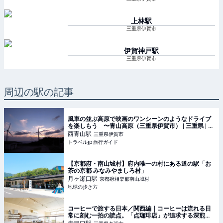
上林
駅
三重県伊賀市
伊賀神戸
駅
三重県伊賀市
周辺の駅の記事
風車の並ぶ高原で映画のワンシーンのようなドライブ
を楽しもう 〜青山高原（三重県伊賀市） | 三重県 | ト
ラベルjp 旅行ガイド
西青山
駅
三重県伊賀市
トラベルjp 旅行ガイド
【京都府・南山城村】府内唯一の村にある道の駅「お
茶の京都 みなみやましろ村」
月ヶ瀬口
駅
京都府相楽郡南山城村
地球の歩き方
コーヒーで旅する日本／関西編｜コーヒーは流れる日
常に刻む一拍の読点。「点珈琲店」が追求する深煎
り・ネルドリップの醍醐味(1/2)｜ウォーカープラス