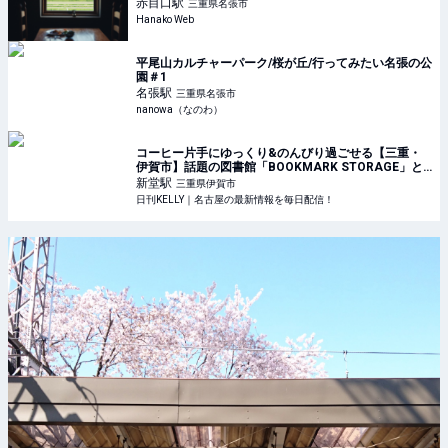
赤目口
駅
三重県名張市
Hanako Web
平尾山カルチャーパーク/桜が丘/行ってみたい名張の公
園＃1
名張
駅
三重県名張市
nanowa（なのわ）
コーヒー片手にゆっくり&のんびり過ごせる【三重・
伊賀市】話題の図書館「BOOKMARK STORAGE」と
周辺スポット | 日刊KELLY｜名古屋の最新情報を毎日配
新堂
駅
三重県伊賀市
信！
日刊KELLY｜名古屋の最新情報を毎日配信！