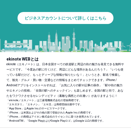
ビジネスアカウントについて詳しくはこちら
ekinote WEBとは
ekinote（エキノート）は、日本全国すべての鉄道駅と周辺の街の魅力を発見できる無料サ
ービスです。「今度あの駅に行くけど、周辺にどんな場所があるんだろう？」「いつも使
っている駅だけど、もっとディープな情報が知りたいな！」というとき、駅名で検索し
て、観光・グルメ・買い物・交通などの情報をまとめてチェックできます。iPhone /
Androidアプリをインストールすれば、「お気に入りの駅や記事の保存」「駅や街の魅力
やエキメシの投稿」「全国の駅へのチェックイン」も楽しめます。全国の駅と街で、あな
たをワクワクさせるセレンディピティ（素敵な偶然との出逢い）がありますように！
「ekinote／エキノート」は三菱電機株式会社の登録商標です。
「エキガタリ」「エキメシ」「エキ活」は商標登録出願中です。
「App Store」はApple Inc.のサービスマークです。
「iPhone」は米国およびその他の国で登録されたApple Inc.の商標です。
「iPhone」の商標はアイホン株式会社のライセンスに基づき使用されています。
「Android
TM
」「Google PlayおよびGoogle Playロゴ」はGoogle LLCの商標です。