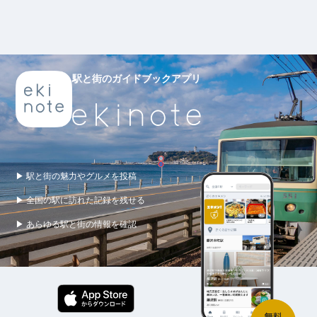
駅と街のガイドブックアプリ
▶ 駅と街の魅力やグルメを投稿
▶ 全国の駅に訪れた記録を残せる
▶ あらゆる駅と街の情報を確認