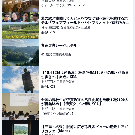
赤目口
駅
三重県名張市
ウォーカープラス（Walkerplus）
道の駅と協働して人と人をつなぐ旅へ進化を続けるホ
テル「フェアフィールド･バイ･マリオット･京都みなみ
やましろ」｜旅色LIKES
月ヶ瀬口
駅
京都府相楽郡南山城村
旅色LIKES
青蓮寺湖レークホテル
名張
駅
三重県名張市
【10月12日は芭蕉忌】松尾芭蕉はじまりの地・伊賀ま
ち歩きへ｜旅色LIKES
上野市
駅
三重県伊賀市
旅色LIKES
全国の高校生が伊賀鉄道の活性化案を発表 12校100人
が情熱込め | 【伊賀タウン情報 YOU】
上野市
駅
三重県伊賀市
【伊賀タウン情報 YOU】
【三重・名張】眼前に広がる農園ビューの絶景！アグ
リカフェ〈ideca〉