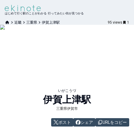
はじめて行く駅のことがわかる 行ってみたい街が見つかる
近畿
三重県
伊賀上津駅
95
views
1
いがこうづ
伊賀上津
駅
三重県伊賀市
ポスト
シェア
URLをコピー