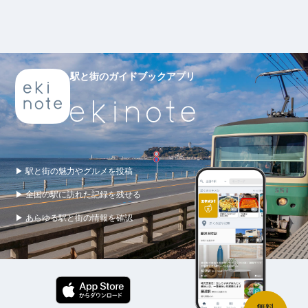
駅と街のガイドブックアプリ
▶ 駅と街の魅力やグルメを投稿
▶ 全国の駅に訪れた記録を残せる
▶ あらゆる駅と街の情報を確認