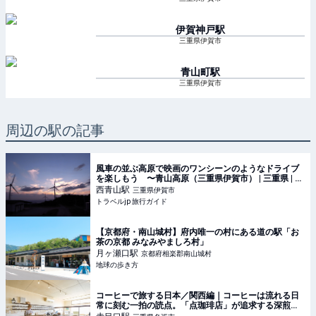
伊賀神戸
駅
三重県伊賀市
青山町
駅
三重県伊賀市
周辺の駅の記事
風車の並ぶ高原で映画のワンシーンのようなドライブ
を楽しもう 〜青山高原（三重県伊賀市） | 三重県 | ト
ラベルjp 旅行ガイド
西青山
駅
三重県伊賀市
トラベルjp 旅行ガイド
【京都府・南山城村】府内唯一の村にある道の駅「お
茶の京都 みなみやましろ村」
月ヶ瀬口
駅
京都府相楽郡南山城村
地球の歩き方
コーヒーで旅する日本／関西編｜コーヒーは流れる日
常に刻む一拍の読点。「点珈琲店」が追求する深煎
り・ネルドリップの醍醐味(1/2)｜ウォーカープラス