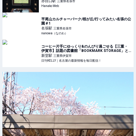
赤目口
駅
三重県名張市
Hanako Web
平尾山カルチャーパーク/桜が丘/行ってみたい名張の公
園＃1
名張
駅
三重県名張市
nanowa（なのわ）
コーヒー片手にゆっくり&のんびり過ごせる【三重・
伊賀市】話題の図書館「BOOKMARK STORAGE」と
周辺スポット | 日刊KELLY｜名古屋の最新情報を毎日配
新堂
駅
三重県伊賀市
信！
日刊KELLY｜名古屋の最新情報を毎日配信！