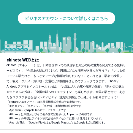
ビジネスアカウントについて詳しくはこちら
ekinote WEBとは
ekinote（エキノート）は、日本全国すべての鉄道駅と周辺の街の魅力を発見できる無料サ
ービスです。「今度あの駅に行くけど、周辺にどんな場所があるんだろう？」「いつも使
っている駅だけど、もっとディープな情報が知りたいな！」というとき、駅名で検索し
て、観光・グルメ・買い物・交通などの情報をまとめてチェックできます。iPhone /
Androidアプリをインストールすれば、「お気に入りの駅や記事の保存」「駅や街の魅力
やエキメシの投稿」「全国の駅へのチェックイン」も楽しめます。全国の駅と街で、あな
たをワクワクさせるセレンディピティ（素敵な偶然との出逢い）がありますように！
「ekinote／エキノート」は三菱電機株式会社の登録商標です。
「エキガタリ」「エキメシ」「エキ活」は商標登録出願中です。
「App Store」はApple Inc.のサービスマークです。
「iPhone」は米国およびその他の国で登録されたApple Inc.の商標です。
「iPhone」の商標はアイホン株式会社のライセンスに基づき使用されています。
「Android
TM
」「Google PlayおよびGoogle Playロゴ」はGoogle LLCの商標です。