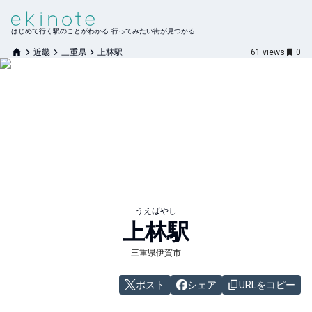
はじめて行く駅のことがわかる 行ってみたい街が見つかる
近畿
三重県
上林駅
61
views
0
うえばやし
上林
駅
三重県伊賀市
ポスト
シェア
URLをコピー