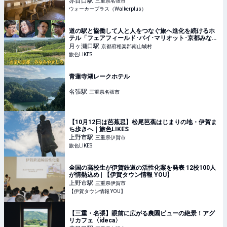
赤目口
駅
三重県名張市
ウォーカープラス（Walkerplus）
道の駅と協働して人と人をつなぐ旅へ進化を続けるホ
テル「フェアフィールド･バイ･マリオット･京都みなみ
やましろ」｜旅色LIKES
月ヶ瀬口
駅
京都府相楽郡南山城村
旅色LIKES
青蓮寺湖レークホテル
名張
駅
三重県名張市
【10月12日は芭蕉忌】松尾芭蕉はじまりの地・伊賀ま
ち歩きへ｜旅色LIKES
上野市
駅
三重県伊賀市
旅色LIKES
全国の高校生が伊賀鉄道の活性化案を発表 12校100人
が情熱込め | 【伊賀タウン情報 YOU】
上野市
駅
三重県伊賀市
【伊賀タウン情報 YOU】
【三重・名張】眼前に広がる農園ビューの絶景！アグ
リカフェ〈ideca〉