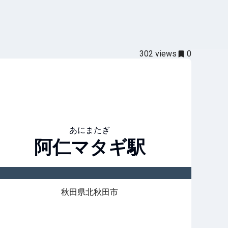
302
views
0
あにまたぎ
阿仁マタギ
駅
秋田県北秋田市