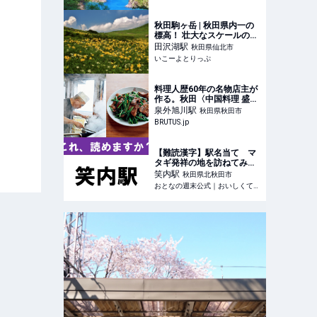
秋田駒ヶ岳 | 秋田県内一の
標高！ 壮大なスケールの花
たちに会える山 | 秋田県仙
田沢湖
駅
秋田県仙北市
北市 | いこーよとりっぷ
いこーよとりっぷ
料理人歴60年の名物店主が
作る。秋田〈中国料理 盛〉
の“きどらない通の味” | ブ
泉外旭川
駅
秋田県秋田市
ルータス| BRUTUS.jp
BRUTUS.jp
【難読漢字】駅名当て マ
タギ発祥の地を訪ねてみた
い！ - おとなの週末公式｜
笑内
駅
秋田県北秋田市
おいしくて、ためになる食
おとなの週末公式｜おいしくて、ためになる食のニュースサイト
のニュースサイト