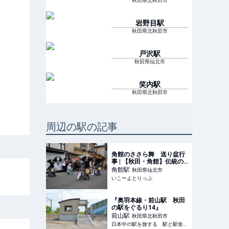
秋田県北秋田市
岩野目
駅
秋田県北秋田市
戸沢
駅
秋田県仙北市
笑内
駅
秋田県北秋田市
周辺の駅の記事
角館のささら舞 送り盆行
事 | 【秋田・角館】伝統の
送り盆行事でお盆のひと時
角館
駅
秋田県仙北市
を、みんなで過ごそう！ |
いこーよとりっぷ
秋田県仙北市 | いこーよと
りっぷ
『奥羽本線・前山駅 秋田
の駅をぐるり14』
前山
駅
秋田県北秋田市
日本中の駅を旅する 駅と駅舎のブログ