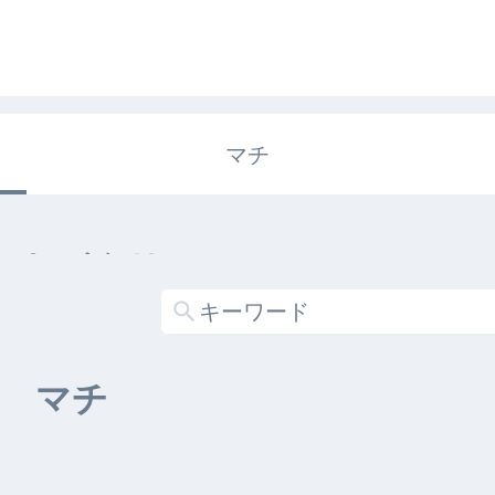
マチ
エキガタリ
する記事がありません
マチ