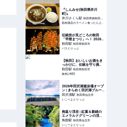
『しんみせ(秋田県井川
町)』
井川さくら
駅
秋田県南秋田郡
筋肉酒店のラーメン食ったら上げマッスル！
井川町
伝統技が見どころの秋田
「竿燈まつり」へ！ 2026
年の日程や有料観覧席チケ
秋田
駅
秋田県秋田市
ット、ツアー情報
バスとりっぷ
【秋田】おいしいお酒をき
っかけに、伝統を守り挑戦
を続ける人に惹かれる旅へ
秋田
駅
秋田県秋田市
｜旅色綴り
旅色LIKES
2026年田沢湖遊泳場オープ
ン | きらめく田沢湖ブルー
に飛び込もう！ | 秋田県仙
田沢湖
駅
秋田県仙北市
北市 | いこーよとりっぷ
いこーよとりっぷ
抱返り渓谷 | 紅葉＆新緑の
エメラルドグリーンの渓流
が印象的 | 秋田県仙北市 | い
角館
駅
秋田県仙北市
こーよとりっぷ
いこーよとりっぷ