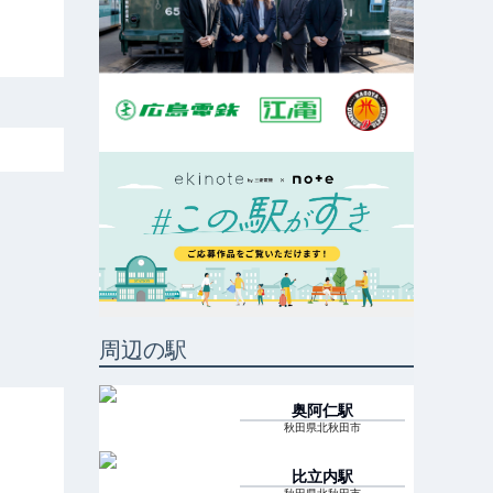
周辺の駅
奥阿仁
駅
秋田県北秋田市
比立内
駅